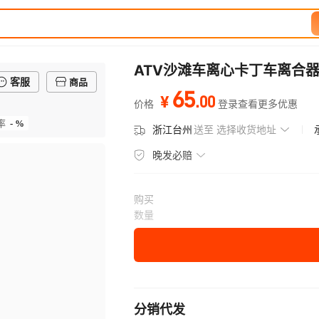
ATV沙滩车离心卡丁车离合器轴
客服
商品
65
.
00
¥
价格
登录查看更多优惠
- %
率
浙江台州
送至
选择收货地址
晚发必赔
购买
数量
分销代发