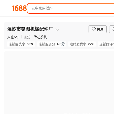
温岭市铭图机械配件厂
关注
入驻
5
年
主营：
传动系统
55%
4.0
分
92%
店铺回头率
店铺服务分
准时发货率
店铺好评