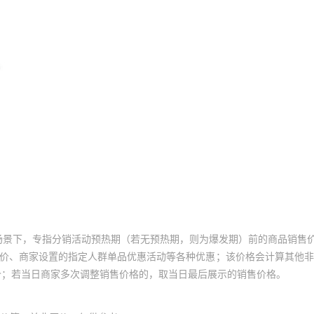
场景下，专指分销活动预热期（若无预热期，则为爆发期）前的商品销售
员价、商家设置的指定人群单品优惠活动等各种优惠；该价格会计算其他
价；若当日商家多次调整销售价格的，取当日最后展示的销售价格。