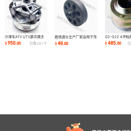
沙滩车ATV UTV离合器主
G2-G22 4冲
跨境源头生产厂家适用于弯
动轮适用于北极星RZR
离合器主动轮适
梁摩托车 赛驰QS110初级
950
485
48
¥
.
00
¥
.
00
¥
.
00
已售
20+
个
已
925 1000 XP涡轮增压
现货热销
靴型离合器