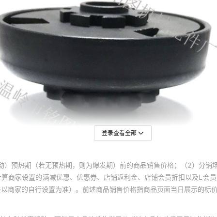
登录查看全部
动）预热期（若无预热期，则为爆发期）前的商品销售价格；（2）分销
计算商家设置的满减优惠、优惠券、店铺返利金、店铺会员折扣以及L会
终以商家的自行设置为准）。前述商品销售价格指商品页面当日展示的标