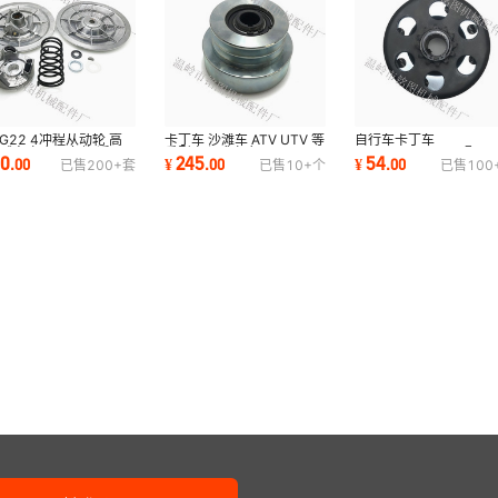
-G22 4冲程从动轮 高
卡丁车 沙滩车 ATV UTV 等
自行车卡丁车
球车离合器套件 适用
重型离心式离合器 2A102
GoKart12T20mm配#3
80
245
54
.
00
¥
.
00
¥
.
00
已售
200+
套
已售
10+
个
已售
100
雅马哈
25.4mm皮带轮
链条漂移车离合器自动
合器