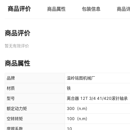
商品评价
商品属性
包装信息
商品
商品评价
暂无有效评价
商品属性
品牌
温岭铭图机械厂
材质
铁
型号
离合器 12T 3/4 41/420滚针轴承
额定动力矩
300
（n.m）
空转转矩
100
（n.m）
摩擦系数
10