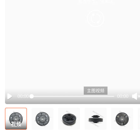
有点小卡，请重试
retry
主图视频
00:00
00:00
Play
视频