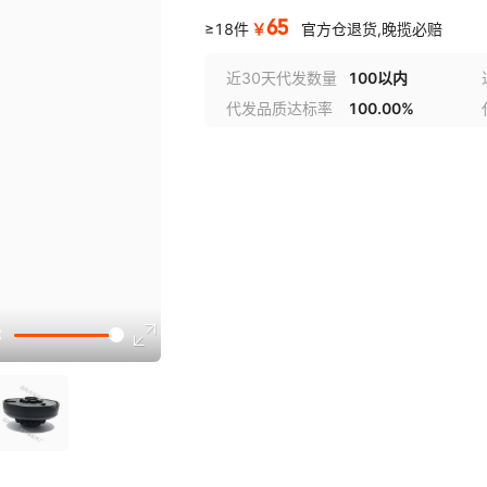
65
￥
≥18件
官方仓退货,晚揽必赔
近30天代发数量
100以内
代发品质达标率
100.00%