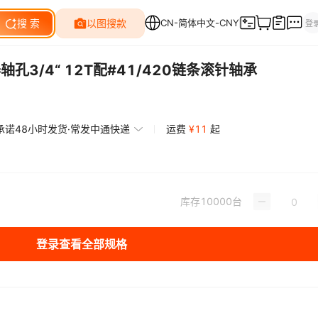
孔3/4“ 12T配#41/420链条滚针轴承
承诺48小时发货·常发中通快递
运费
¥
11
起
库存
10000
台
登录查看全部规格