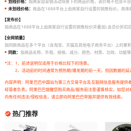
划线价格：
指商家自营销活动场景下的商品价格，该价格不包含平台
未划线价格：
商品在1688平台上由商家自行设置的销售标价，具
【发布价】
指商品在1688平台上由商家自行设置的销售标价并叠加L会员价折扣
【全网销量】
指同款商品在多个平台（含淘宝、天猫及其他电子商务平台）上的累
同款：
指商品名称、外观、规格、成分、颜色、材质、功效、功能等
*注：
1、前述说明仅适用于价格比较下的场景。
2、活动前的时间通常为预热期/爆发期的前一天，但因数据的
内容声明：阿里巴巴中国站为第三方交易平台及互联网信息服务提供
经营者负责。阿里巴巴提醒您购买商品/服务前注意谨慎核实，如您对
内有任何违法/侵权信息，请立即向阿里巴巴举报并提供有效线索。
热门推荐