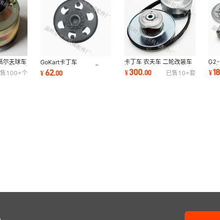
程高尔夫球车
卡丁车 农夫车 二轮改装车
G2
GoKart卡丁车
用于雅马哈
等 TAV2 40 1”主动轮和
尔夫
13T5/8"15.875mm配
300
1
62
¥
.
00
¥
¥
.
00
售
100+
个
已售
10+
套
5/8”从动轮
于
#35链条离合器适配多车型