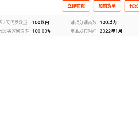
立即铺货
加铺货单
代发
近7天代发数量
100以内
铺货分销商数
100以内
代发买家留货率
100.00%
商品发布时间
2022年1月