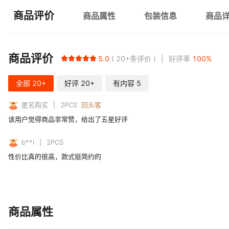
商品评价
商品属性
包装信息
商品
商品评价
5.0
20+
条评价
好评率
100
%
全部
20+
好评
20+
有内容
5
匿名购买
2
PCS
回头客
该用户觉得商品非常赞，给出了五星好评
b**i
2
PCS
性价比真的很高，款式挺简约的
商品属性