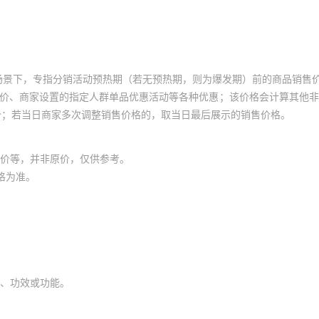
场景下，专指分销活动预热期（若无预热期，则为爆发期）前的商品销售
员价、商家设置的指定人群单品优惠活动等各种优惠；该价格会计算其他
价；若当日商家多次调整销售价格的，取当日最后展示的销售价格。
价等，并非原价，仅供参考。
格为准。
、功效或功能。