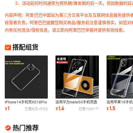
2、活动前的时间通常为预热期/爆发期的前一天，但因数据的
内容声明：阿里巴巴中国站为第三方交易平台及互联网信息服务提供
经营者负责。阿里巴巴提醒您购买商品/服务前注意谨慎核实，如您对
内有任何违法/侵权信息，请立即向阿里巴巴举报并提供有效线索。
搭配组货
iPhone14手机壳XS16Pro
适用华为mate50手机壳透
适用苹果16手机
保护套XR苹果7812透明
明四角防摔mate60pro硅
iphone14pr
1
1.6
1.5
¥
¥
¥
已售
6万+
PCS
已售
100+
个
已
15Promax防摔防刮
胶保护套软壳工厂
透明15Pro气
热门推荐