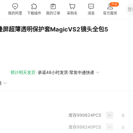
叠屏超薄透明保护套MagicVS2镜头全包5
预计明天发货
承诺48小时发货·常发中通快递
赔
库存
999824
PCS
库存
998240
PCS