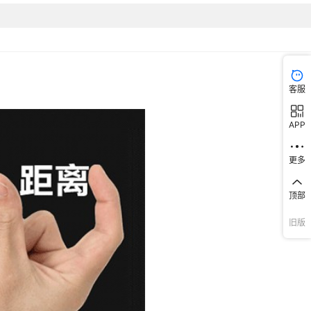
客服
APP
更多
顶部
旧版