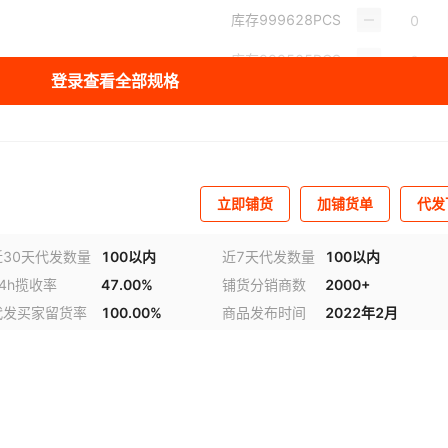
库存
999628
PCS
库存
999505
PCS
）
登录查看全部规格
库存
998447
PCS
库存
999596
PCS
）
库存
999424
PCS
立即铺货
加铺货单
代发
库存
999348
PCS
近30天代发数量
100以内
近7天代发数量
100以内
24h揽收率
47.00%
铺货分销商数
2000+
视频
代发买家留货率
100.00%
商品发布时间
2022年2月