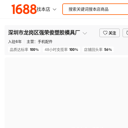
深圳市龙岗区强荣俊塑胶模具厂
关注
入驻
6
年
主营：
手机配件
100%
100%
56%
品质达标率
48小时支揽率
店铺回头率