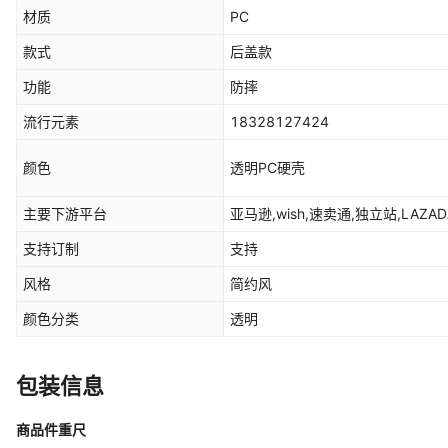
材质
PC
款式
后盖款
功能
防摔
流行元素
18328127424
颜色
透明PC硬壳
主要下游平台
亚马逊,wish,速卖通,独立站,LAZA
支持订制
支持
风格
简约风
颜色分类
透明
包装信息
商品件重尺