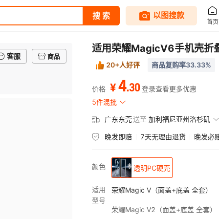
适用荣耀MagicV6手机壳折
客服
商品
20+人好评
商品复购率33.33%
4
.
30
¥
价格
登录查看更多优惠
5件混批
广东东莞
送至
加利福尼亚州洛杉矶
晚发即赔
7天无理由退货
晚发必
颜色
透明PC硬壳
适用
荣耀Magic V（面盖+底盖 全套）
型号
荣耀Magic V2（面盖+底盖 全套）