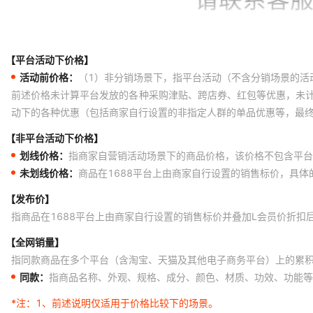
【平台活动下价格】
活动前价格：
（1）非分销场景下，指平台活动（不含分销场景的活
前述价格未计算平台发放的各种采购津贴、跨店券、红包等优惠，未
动下的各种优惠（包括商家自行设置的非指定人群的单品优惠等，最
【非平台活动下价格】
划线价格：
指商家自营销活动场景下的商品价格，该价格不包含平台
未划线价格：
商品在1688平台上由商家自行设置的销售标价，具
【发布价】
指商品在1688平台上由商家自行设置的销售标价并叠加L会员价折扣
【全网销量】
指同款商品在多个平台（含淘宝、天猫及其他电子商务平台）上的累
同款：
指商品名称、外观、规格、成分、颜色、材质、功效、功能等
*注：
1、前述说明仅适用于价格比较下的场景。