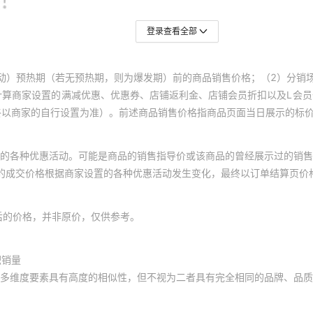
登录查看全部
动）预热期（若无预热期，则为爆发期）前的商品销售价格；（2）分销
计算商家设置的满减优惠、优惠券、店铺返利金、店铺会员折扣以及L会
终以商家的自行设置为准）。前述商品销售价格指商品页面当日展示的标
的各种优惠活动。可能是商品的销售指导价或该商品的曾经展示过的销售
体的成交价格根据商家设置的各种优惠活动发生变化，最终以订单结算页价
后的价格，并非原价，仅供参考。
积销量
多维度要素具有高度的相似性，但不视为二者具有完全相同的品牌、品质