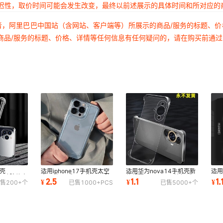
延迟性，取价时间可能会发生改变，最终以前述展示的具体时间和所对应的
者，阿里巴巴中国站（含网站、客户端等）所展示的商品/服务的标题、
商品/服务的标题、价格、详情等任何信息有任何疑问的，请在购买前通
壳
适用iphone17手机壳太空
适用华为nova14手机壳新
适用
o全包硅胶软壳
壳二代13透明壳苹果15防
款超薄NOVA12无边框透明
pr
2.5
1.1
1.
¥
¥
¥
售
200+
个
已售
1000+
PCS
已售
5000+
个
囊防摔网红
摔全包16保护套网
硬壳散热散热升级
防