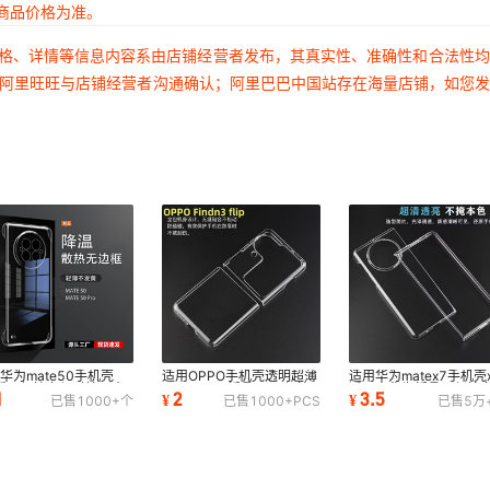
商品价格为准。
价格、详情等信息内容系由店铺经营者发布，其真实性、准确性和合法性
过阿里旺旺与店铺经营者沟通确认；阿里巴巴中国站存在海量店铺，如您
华为mate50手机壳
适用OPPO手机壳透明超薄
适用华为matex7手机壳
o透明保护套保时捷硬壳
oppon3flip折叠屏n3保护
透明壳华为折叠屏保护
1
2
3.5
¥
¥
已售
1000+
个
已售
1000+
PCS
已售
5万
摔强防刮防指纹
壳硬壳不发黄散热
薄全包MATEX5硬