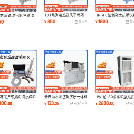
101系列电热鼓风干燥箱
HP-4.0型混凝土抗渗仪
供应 高温电阻炉 高温
电热鼓风实验室烘干干燥箱
显砼自动调压渗透仪水
炉 箱式电阻炉 规格多
850
1800
50
¥
¥
已售
5
台
已售
自动恒温鼓风
浆渗透仪
全自动水泥抗折抗压一体机
HWHS-80型实验室专
标准半自式路面渗水试验
DYE-300S型水泥胶砂全
温恒湿一体机 加湿除湿
沥青混合料渗水系数测
123
2600
000
¥
.
28
¥
.
00
.
00
已售
20+
台
已售
自动一体检测设备
验机红外线试验机
仪