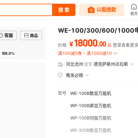
WE-100/300/600/1
客服
商品
18000
.
00
¥
价格
登录查看更
起
100.0%
满100减5券
满1000减10
河北沧州
送至
德克萨斯州达拉斯
晚发必赔
型号
WE-100B数显万能机
WP-100B屏显万能机
WP-100B伺服万能机
WE-300B数显万能机