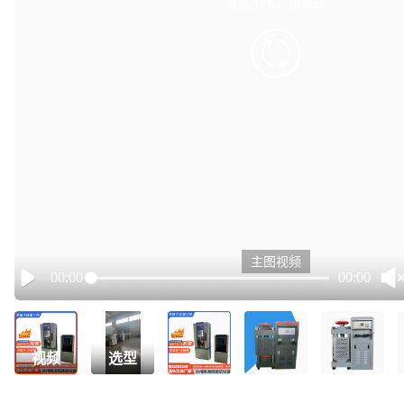
有点小卡，请重试
retry
主图视频
00:00
00:00
Play
视频
选型