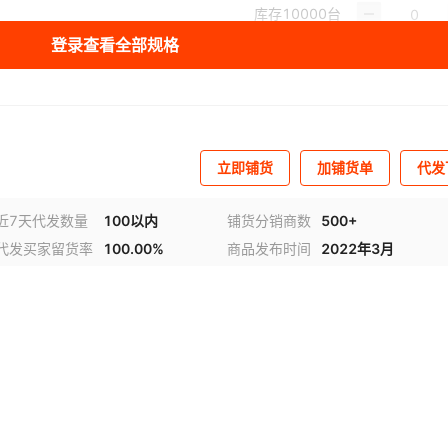
库存
10000
台
登录查看全部规格
库存
10000
台
库存
10000
台
库存
10000
台
立即铺货
加铺货单
代发
库存
10000
台
库存
10000
台
近7天代发数量
100以内
铺货分销商数
500+
代发买家留货率
100.00%
商品发布时间
2022年3月
库存
10000
台
视频
库存
10000
台
库存
10000
台