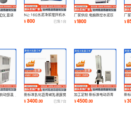
NJ-160水泥净浆搅拌机水
定仪 直读
厂家供应 电脑数控水泥压
厂家
泥胶砂搅拌机 水泥胶砂振
 混凝土砂
浆剂高速搅拌机 实验室专
马弗
800
1800
8
¥
¥
¥
已售
1
台
实台 软练三件套
用厂家现货直发
样
新标准乳化沥青破乳速度搅
全自动恒温
加工定制 新标准电动沥青
新
拌机公路工程检测设备矿料
室恒湿控制
马歇尔电动击实仪
仪 
3400
4500
3
¥
.
00
¥
.
00
¥
已售
7
台
拌合测试仪器
定