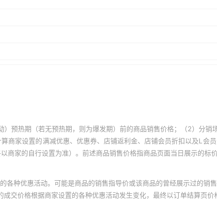
动）预热期（若无预热期，则为爆发期）前的商品销售价格；（2）分销
计算商家设置的满减优惠、优惠券、店铺返利金、店铺会员折扣以及L会
终以商家的自行设置为准）。前述商品销售价格指商品页面当日展示的标
的各种优惠活动。可能是商品的销售指导价或该商品的曾经展示过的销售
体的成交价格根据商家设置的各种优惠活动发生变化，最终以订单结算页价