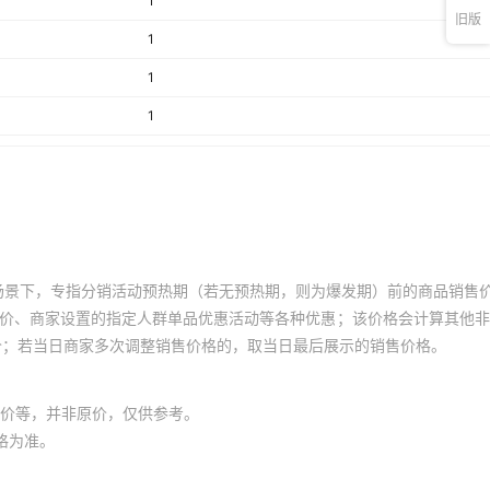
1
旧版
1
1
1
1
1
1
场景下，专指分销活动预热期（若无预热期，则为爆发期）前的商品销售
员价、商家设置的指定人群单品优惠活动等各种优惠；该价格会计算其他
价；若当日商家多次调整销售价格的，取当日最后展示的销售价格。
价等，并非原价，仅供参考。
格为准。