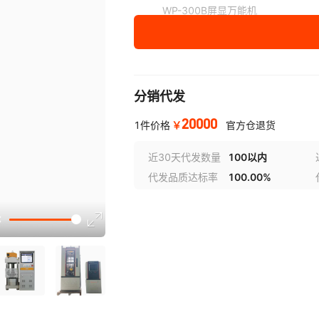
WP-300B屏显万能机
WAW-300B伺服万能机
WE-600B数显万能机
分销代发
WP-600B屏显万能机
20000
WAW-600B伺服万能机
￥
1件价格
官方仓退货
WE-1000B数显万能机
近30天代发数量
100以内
代发品质达标率
100.00%
WP-1000B屏显万能机
选型
WAW-1000B伺服万能机
WAW-1000S钢绞线万能机