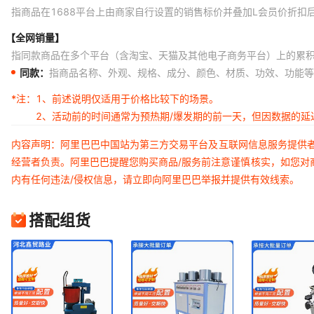
指商品在1688平台上由商家自行设置的销售标价并叠加L会员价折扣
【全网销量】
指同款商品在多个平台（含淘宝、天猫及其他电子商务平台）上的累
同款：
指商品名称、外观、规格、成分、颜色、材质、功效、功能等
*注：
1、前述说明仅适用于价格比较下的场景。
2、活动前的时间通常为预热期/爆发期的前一天，但因数据的
内容声明：阿里巴巴中国站为第三方交易平台及互联网信息服务提供
经营者负责。阿里巴巴提醒您购买商品/服务前注意谨慎核实，如您对
内有任何违法/侵权信息，请立即向阿里巴巴举报并提供有效线索。
搭配组货