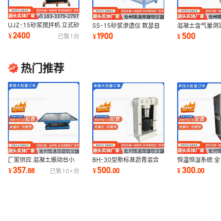
UJZ-15砂浆搅拌机 立式砂
SS-15砂浆渗透仪 数显自
混凝土含气量测
浆搅拌机 推拉式15L灰浆
动调压砂浆抗渗透仪 混凝
式含气量测定仪
2400
1900
500
¥
¥
¥
已售
1
台
搅拌机
土抗渗仪
浆含气量
热门推荐
厂家供应 混凝土振动台小
BH-30型新标准沥青混合
恒温恒湿系统 
型试验测试台平板振动调频
料搅拌机 自动智能拌合机
恒湿调节室实验
357
500
300
¥
.
88
¥
.
00
¥
.
00
已售
10+
台
器 欢迎订购
30升
设备厂家供应