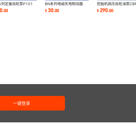
系列定量齿轮泵P101
BN系列电磁失电制动器
挖掘机高压齿轮油泵CBF
2 P127 P135 P104
BN-16 BN-18 BN-20
F412.5-ALH CBF-F41
10
30
290
.
00
¥
.
00
¥
.
00
5 P106 P107 P109
BN-25 BN-30电压170V
ALH CBF-F416-ALH
一键登录