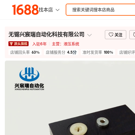
无锡兴宸瑞自动化科技有限公司
关注
入驻
6
年
主营：
液压系统
63%
4.5
分
100%
店铺回头率
店铺服务分
准时发货率
店铺好评