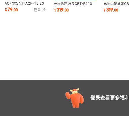
AQF型安全阀AQF-15 20
高压齿轮油泵CBT-F410
高压齿轮油泵CBT
25 AQF-32 40 50 80
CBT-F412.5 CBT-F414
CBT-F412.5 C
79
319
319
¥
.
00
¥
.
00
¥
.
00
已售
1
个
100泄压管道压力调节
CBT-F416 CBT-F419.2
CBT-F416 CBT
登录查看更多福利