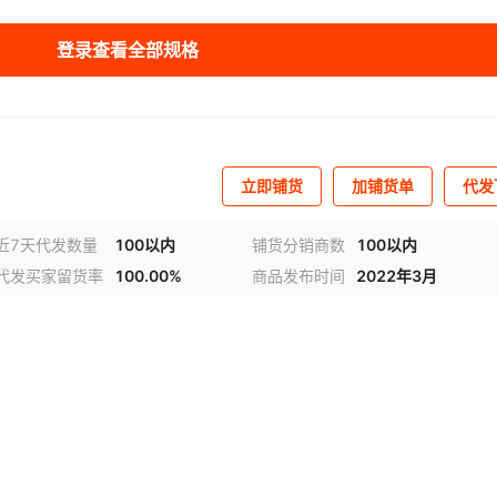
登录查看全部规格
立即铺货
加铺货单
代发
近7天代发数量
100以内
铺货分销商数
100以内
代发买家留货率
100.00%
商品发布时间
2022年3月