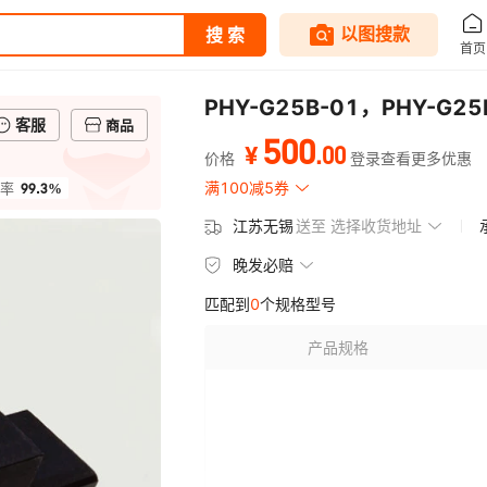
PHY-G25B-01，PHY-G
客服
商品
500
.
00
¥
价格
登录查看更多优惠
99.3%
满100减5券
率
江苏无锡
送至
选择收货地址
晚发必赔
匹配到
0
个规格型号
产品规格