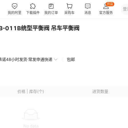
25B-011B统型平衡阀 吊车平衡阀
承诺48小时发货·常发申通快递
包邮
价格 | 库存(个)
进货数量
No data