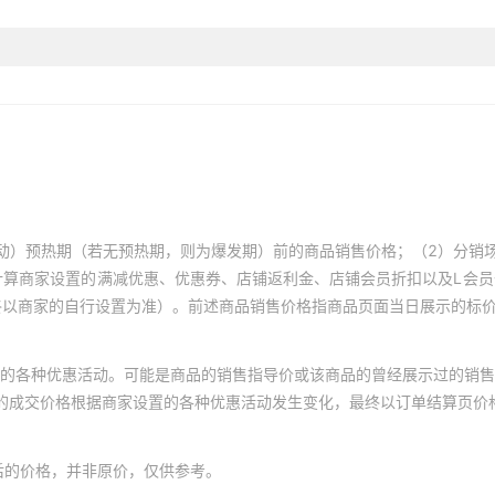
动）预热期（若无预热期，则为爆发期）前的商品销售价格；（2）分销
计算商家设置的满减优惠、优惠券、店铺返利金、店铺会员折扣以及L会
终以商家的自行设置为准）。前述商品销售价格指商品页面当日展示的标
的各种优惠活动。可能是商品的销售指导价或该商品的曾经展示过的销售
体的成交价格根据商家设置的各种优惠活动发生变化，最终以订单结算页价
后的价格，并非原价，仅供参考。