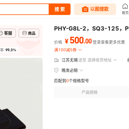
PHY-G8L-2，SQ3-125，
客服
商品
500
.
00
¥
价格
登录查看更多优惠
99.3%
满100减5券
率
江苏无锡
送至
选择收货地址
晚发必赔
匹配到
0
个规格型号
产品规格