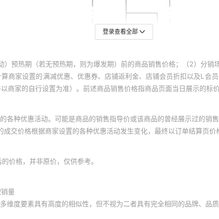
登录查看全部
动）预热期（若无预热期，则为爆发期）前的商品销售价格；（2）分销
计算商家设置的满减优惠、优惠券、店铺返利金、店铺会员折扣以及L会
终以商家的自行设置为准）。前述商品销售价格指商品页面当日展示的标
的各种优惠活动。可能是商品的销售指导价或该商品的曾经展示过的销售
体的成交价格根据商家设置的各种优惠活动发生变化，最终以订单结算页价
后的价格，并非原价，仅供参考。
积销量
多维度要素具有高度的相似性，但不视为二者具有完全相同的品牌、品质