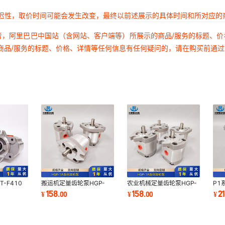
延迟性，取价时间可能会发生改变，最终以前述展示的具体时间和所对应的
者，阿里巴巴中国站（含网站、客户端等）所展示的商品/服务的标题、
商品/服务的标题、价格、详情等任何信息有任何疑问的，请在购买前通
-F410
搬运机定量齿轮泵HGP-
农业机械定量齿轮泵HGP-
P1
BT-F414
1A-F1R HGP-1A-F2R
1A-F5R HGP-1A-F6R
P10
158
158
2
¥
.
00
¥
.
00
¥
-F419.2
HGP-1A-F3R HGP-1A-
HGP-1A-F8R质保1年
P10
F4R