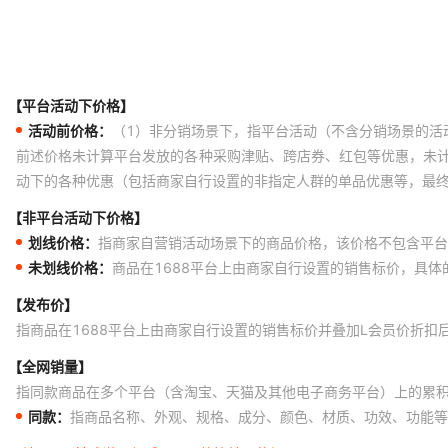
【平台活动下价格】
活动前价格：
（1）非分销场景下，指平台活动（不含分销场景的活
前述价格未计算平台发放的各种采购津贴、跨店券、红包等优惠，未
动下的各种优惠（包括商家自行设置的非指定人群的单品优惠等，最
【非平台活动下价格】
划线价格：
指商家自营销活动场景下的商品价格，该价格不包含平台
未划线价格：
商品在1688平台上由商家自行设置的销售标价，具
【发布价】
指商品在1688平台上由商家自行设置的销售标价并叠加L会员价折扣
【全网销量】
指同款商品在多个平台（含淘宝、天猫及其他电子商务平台）上的累
同款：
指商品名称、外观、规格、成分、颜色、材质、功效、功能等