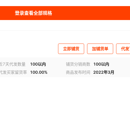
登录查看全部规格
立即铺货
加铺货单
代发
近7天代发数量
100以内
铺货分销商数
100以内
代发买家留货率
100.00%
商品发布时间
2022年3月