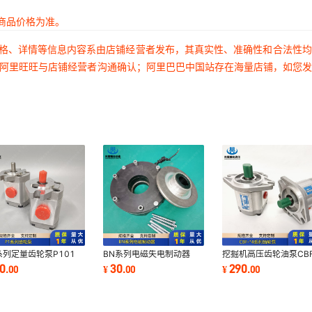
商品价格为准。
价格、详情等信息内容系由店铺经营者发布，其真实性、准确性和合法性
过阿里旺旺与店铺经营者沟通确认；阿里巴巴中国站存在海量店铺，如您
系列定量齿轮泵P101
BN系列电磁失电制动器
挖掘机高压齿轮油泵CBF
2 P127 P135 P104
BN-16 BN-18 BN-20
F412.5-ALH CBF-F41
10
30
290
.
00
¥
.
00
¥
.
00
5 P106 P107 P109
BN-25 BN-30电压170V
ALH CBF-F416-ALH