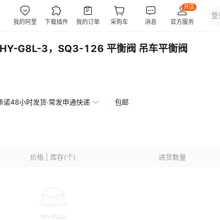
PHY-G8L-3，SQ3-126 平衡阀 吊车平衡阀
承诺48小时发货·常发申通快递
包邮
价格 | 库存(个)
进货数量
No data