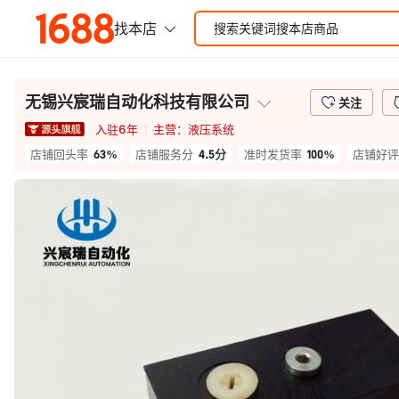
无锡兴宸瑞自动化科技有限公司
关注
入驻
6
年
主营：
液压系统
63%
4.5
分
100%
店铺回头率
店铺服务分
准时发货率
店铺好评