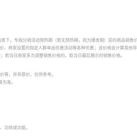
场景下，专指分销活动预热期（若无预热期，则为爆发期）前的商品销售
员价、商家设置的指定人群单品优惠活动等各种优惠；该价格会计算其他
价；若当日商家多次调整销售价格的，取当日最后展示的销售价格。
价等，并非原价，仅供参考。
格为准。
、功效或功能。