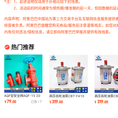
*注：
1、前述说明仅适用于价格比较下的场景。
2、活动前的时间通常为预热期/爆发期的前一天，但因数据的
内容声明：阿里巴巴中国站为第三方交易平台及互联网信息服务提供
经营者负责。阿里巴巴提醒您购买商品/服务前注意谨慎核实，如您对
内有任何违法/侵权信息，请立即向阿里巴巴举报并提供有效线索。
热门推荐
AQF型安全阀AQF-15 20
高压齿轮油泵CBT-F410
高压齿轮油泵CBT
25 AQF-32 40 50 80
CBT-F412.5 CBT-F414
CBT-F412.5 C
79
319
319
¥
.
00
¥
.
00
¥
.
00
已售
1
个
100泄压管道压力调节
CBT-F416 CBT-F419.2
CBT-F416 CBT