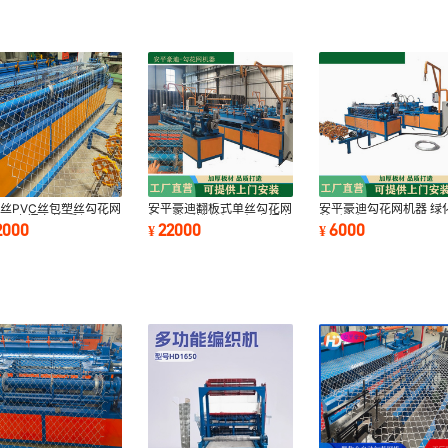
丝PVC丝包塑丝勾花网
安平豪迪翻板式单丝勾花网
安平豪迪勾花网机器 绿
厂 上门安装 质保一年
机器菱形铁丝织网机上门安
菱形网机
2000
22000
6000
¥
¥
丝围网设备
装调试