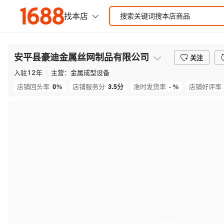
安平县豪迪金属丝网制品有限公司
关注
入驻
12
年
主营：
金属成型设备
0%
3.5
分
- %
店铺回头率
店铺服务分
准时发货率
店铺好评率