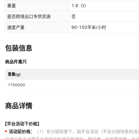
重量
1.8
（t）
是否跨境出口专供货源
否
速度产量
90-150平米/小时
包装信息
商品件重尺
重量(g)
1700000
商品详情
【平台活动下价格】
活动前价格：
（1）非分销场景下，指平台活动（不含分销场景的活