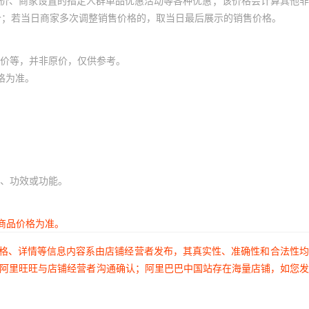
员价、商家设置的指定人群单品优惠活动等各种优惠；该价格会计算其他
价；若当日商家多次调整销售价格的，取当日最后展示的销售价格。
价等，并非原价，仅供参考。
格为准。
、功效或功能。
商品价格为准。
价格、详情等信息内容系由店铺经营者发布，其真实性、准确性和合法性
过阿里旺旺与店铺经营者沟通确认；阿里巴巴中国站存在海量店铺，如您