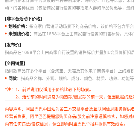
前述价格未计算平台发放的各种采购津贴、跨店券、红包等优惠，未
动下的各种优惠（包括商家自行设置的非指定人群的单品优惠等，最
【非平台活动下价格】
划线价格：
指商家自营销活动场景下的商品价格，该价格不包含平台
未划线价格：
商品在1688平台上由商家自行设置的销售标价，具
【发布价】
指商品在1688平台上由商家自行设置的销售标价并叠加L会员价折扣
【全网销量】
指同款商品在多个平台（含淘宝、天猫及其他电子商务平台）上的累
同款：
指商品名称、外观、规格、成分、颜色、材质、功效、功能等
*注：
1、前述说明仅适用于价格比较下的场景。
2、活动前的时间通常为预热期/爆发期的前一天，但因数据的
内容声明：阿里巴巴中国站为第三方交易平台及互联网信息服务提供
经营者负责。阿里巴巴提醒您购买商品/服务前注意谨慎核实，如您对
内有任何违法/侵权信息，请立即向阿里巴巴举报并提供有效线索。