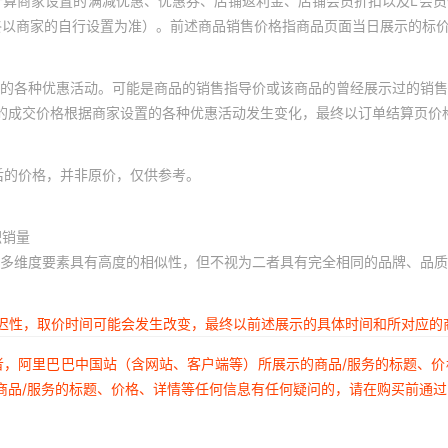
计算商家设置的满减优惠、优惠券、店铺返利金、店铺会员折扣以及L会
终以商家的自行设置为准）。前述商品销售价格指商品页面当日展示的标
的各种优惠活动。可能是商品的销售指导价或该商品的曾经展示过的销售
体的成交价格根据商家设置的各种优惠活动发生变化，最终以订单结算页价
后的价格，并非原价，仅供参考。
积销量
多维度要素具有高度的相似性，但不视为二者具有完全相同的品牌、品质
延迟性，取价时间可能会发生改变，最终以前述展示的具体时间和所对应的
者，阿里巴巴中国站（含网站、客户端等）所展示的商品/服务的标题、
商品/服务的标题、价格、详情等任何信息有任何疑问的，请在购买前通