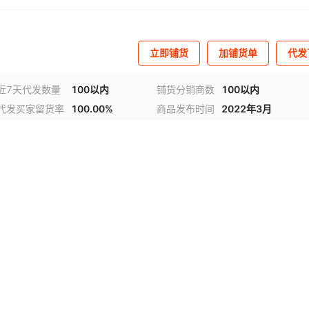
立即铺货
加铺货单
代发
近7天代发数量
100以内
铺货分销商数
100以内
代发买家留货率
100.00%
商品发布时间
2022年3月