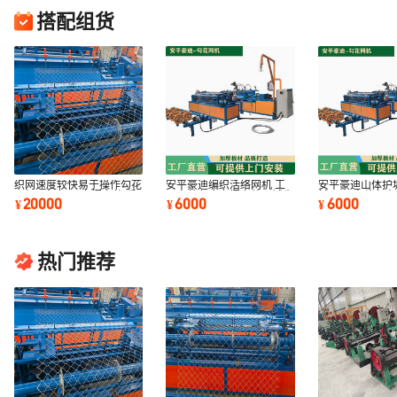
搭配组货
织网速度较快易于操作勾花
安平豪迪编织活络网机 工
安平豪迪山体护
网机器如何调 上门安装 质
厂直营负责上门安装调试生
械 工厂直营负
20000
6000
6000
¥
¥
¥
保一年
产勾花网设备
调试
热门推荐