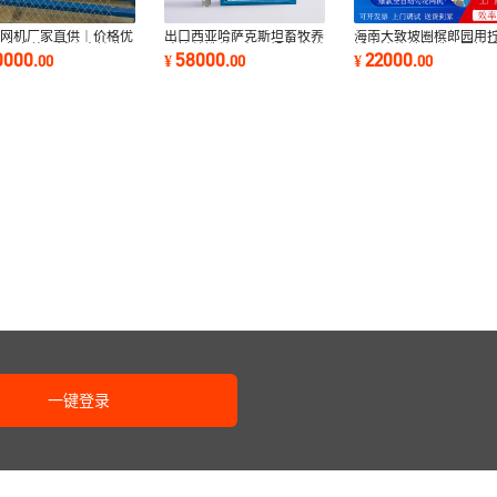
花网机厂家直供｜价格优
出口西亚哈萨克斯坦畜牧养
海南大致坡圈槟郎园用
免费安装调试｜支持非
殖拧丝铁丝网机器设备牛栏
折弯边热镀锌铁网圈地
0000
58000
22000
.
00
¥
.
00
¥
.
00
生产
网围栏网机
钢丝网机器
一键登录