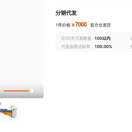
分销代发
7000
￥
1件价格
官方仓退货
近30天代发数量
100以内
代发品质达标率
100.00%