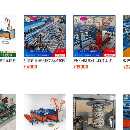
坡勾花网机
厂家饲养鸡鸭鹅兔及动物园
勾花网机器可以持续工作
镀锌
责上门安装
围栏镀锌丝勾花网机可送货
24小时铁丝网设备 上门安
机器
6000
19000
2
¥
¥
¥
上门安装
装 质保一年
铁