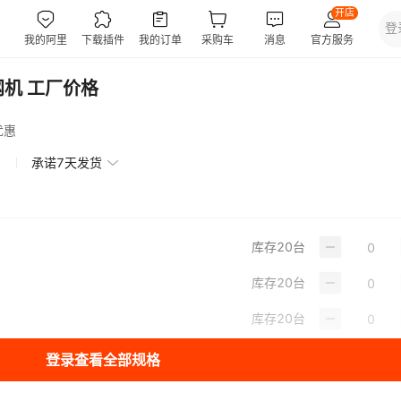
机 工厂价格
优惠
承诺7天发货
库存
20
台
库存
20
台
库存
20
台
登录查看全部规格