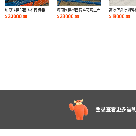
热镀锌槟郎园围栏网机器
海南围槟榔园钢丝花网生产
高效正反拧刺绳
海南数控折边卷网钢丝网设
机器 圈地镀锌护栏网设备
拧制，打造牢固
33000
33000
18000
¥
.
00
¥
.
00
¥
.
00
备 圈地铁丝网
低价勾花网机
一人操作
登录查看更多福利