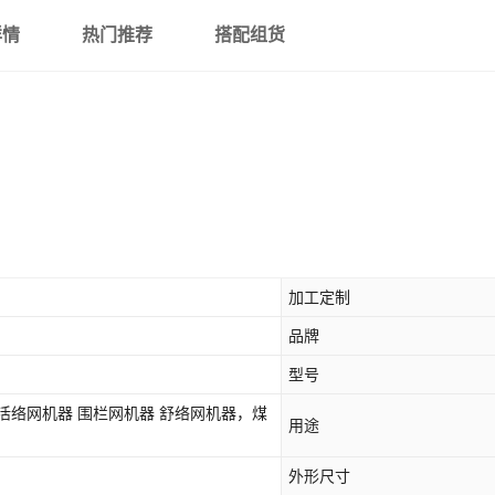
详情
热门推荐
搭配组货
加工定制
品牌
型号
器 舒络网机器，煤
用途
外形尺寸