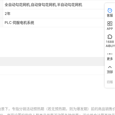
全自动勾花网机,自动穿勾花网机,半自动勾花网机
2年
客服
PLC 伺服电机系统
APP
1688
AIBUY
更多
顶部
旧版
场景下，专指分销活动预热期（若无预热期，则为爆发期）前的商品销售