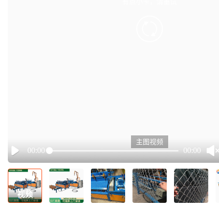
有点小卡，请重试
retry
主图视频
00:00
00:00
Play
视频