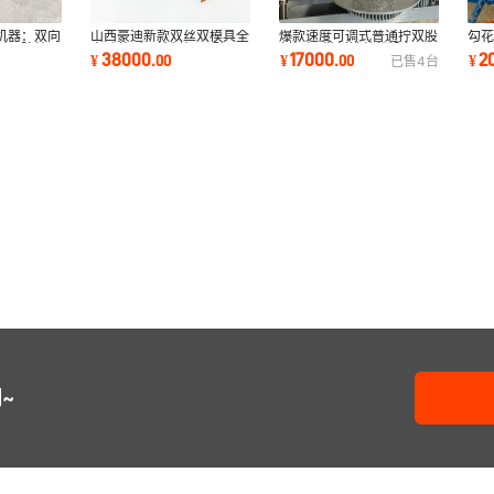
爆款速度可调式普通拧双股
机器：双向
山西豪迪新款双丝双模具全
勾
刺绳机 带刺铁蒺藜设备 正
耐用防护网
自动菱形网编制机器 矿用
惠 
17000
38000
2
¥
.
00
¥
.
00
¥
已售
4
台
反拧绳刺丝机
支护勾花网机
标
~