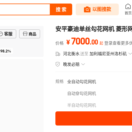
安平豪迪单丝勾花网机 菱形网
客服
商品
7000
.
00
¥
价格
登录查看更多
起
98.2%
河北衡水
送至
加利福尼亚州洛杉矶
晚发必赔
规格
全自动勾花网机
自动穿勾花网机
半自动勾花网机