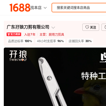
广东孖狼刀剪有限公司
关注
入驻
7
年
主营：
厨用刀剪具
100%
96%
30%
品质达标率
48小时支揽率
店铺回头率