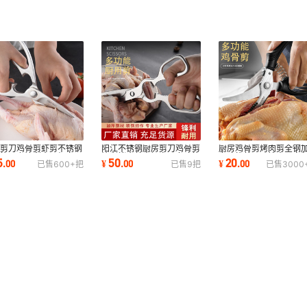
房剪刀鸡骨剪虾剪不锈钢
阳江不锈钢厨房剪刀鸡骨剪
厨房鸡骨剪烤肉剪全钢
功能强力锋利食品级家用
锋利烤肉剪全钢家用多功能
多功能剪刀跨境出口定
5
50
20
.
00
¥
.
00
¥
.
00
已售
600+
把
已售
9
把
已售
3000
骨专用跨境
厂家现货
LOGO