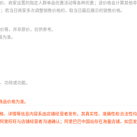
员价、商家设置的指定人群单品优惠活动等各种优惠；该价格会计算其他
价；若当日商家多次调整销售价格的，取当日最后展示的销售价格。
价等，并非原价，仅供参考。
格为准。
、功效或功能。
商品价格为准。
价格、详情等信息内容系由店铺经营者发布，其真实性、准确性和合法性
过阿里旺旺与店铺经营者沟通确认；阿里巴巴中国站存在海量店铺，如您