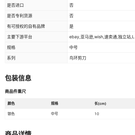
是否进口
否
是否专利货源
否
有可授权的自有品牌
是
主要下游平台
ebay,亚马逊,wish,速卖通,独立站,L
规格
中号
系列
鸟环剪刀
包装信息
商品件重尺
颜色
规格
长(cm)
银色
中号
10
商品详情