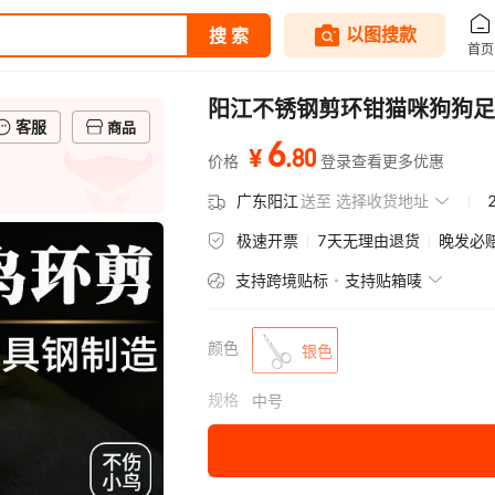
阳江不锈钢剪环钳猫咪狗狗足
客服
商品
6
.
80
¥
价格
登录查看更多优惠
广东阳江
送至
选择收货地址
极速开票
7天无理由退货
晚发必
支持跨境贴标
支持贴箱唛
颜色
银色
规格
中号