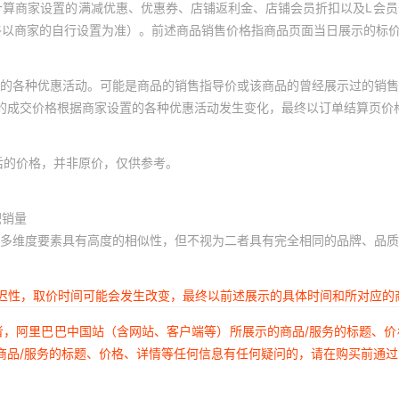
计算商家设置的满减优惠、优惠券、店铺返利金、店铺会员折扣以及L会
终以商家的自行设置为准）。前述商品销售价格指商品页面当日展示的标
的各种优惠活动。可能是商品的销售指导价或该商品的曾经展示过的销售
体的成交价格根据商家设置的各种优惠活动发生变化，最终以订单结算页价
后的价格，并非原价，仅供参考。
积销量
多维度要素具有高度的相似性，但不视为二者具有完全相同的品牌、品质
延迟性，取价时间可能会发生改变，最终以前述展示的具体时间和所对应的
者，阿里巴巴中国站（含网站、客户端等）所展示的商品/服务的标题、
商品/服务的标题、价格、详情等任何信息有任何疑问的，请在购买前通