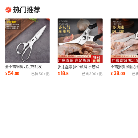
热门推荐
全不锈钢剪刀定制批发
阳江鸡骨剪带锁扣 不锈钢
不锈钢厨房剪刀
Custom All Stainless
防滑厨房剪刀 跨境专供
回弹阳江现货食
54
18
38
¥
.
00
¥
.
5
¥
.
00
已售
50+
把
已售
300+
把
已
Steel Scissors OEM
光家用