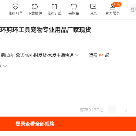
环剪环工具宠物专业用品厂家现货
2把以内
承诺48小时发货·常发中通快递
运费
¥
4
起
赔
库存
9277
把
登录查看全部规格