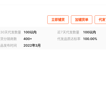
立即铺货
加铺货单
代发
30天代发数量
100以内
近7天代发数量
100以内
铺货分销商数
400+
代发品质达标率
100.00%
商品发布时间
2022年3月