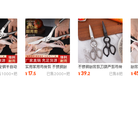
全钢半自动
实用家用鸡骨剪 不锈钢厨
不锈钢厨房剪刀葫芦剪鸡骨
厨
品级锋利砂
房剪刀多功能一体食物剪
剪家用多功能阳江现货食品
多
17
39
4
¥
.
5
¥
.
2
¥
售
1000+
把
已售
2000+
把
已售
8
把
鱼骨剪刀用品
级锋利强力
剪