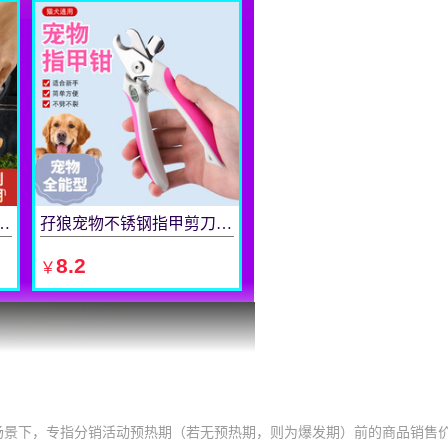
场景下，专指分销活动预热期（若无预热期，则为爆发期）前的商品销售