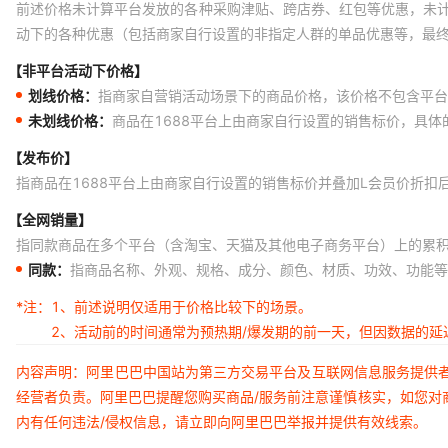
前述价格未计算平台发放的各种采购津贴、跨店券、红包等优惠，未
动下的各种优惠（包括商家自行设置的非指定人群的单品优惠等，最
【非平台活动下价格】
划线价格：
指商家自营销活动场景下的商品价格，该价格不包含平台
未划线价格：
商品在1688平台上由商家自行设置的销售标价，具
【发布价】
指商品在1688平台上由商家自行设置的销售标价并叠加L会员价折扣
【全网销量】
指同款商品在多个平台（含淘宝、天猫及其他电子商务平台）上的累
同款：
指商品名称、外观、规格、成分、颜色、材质、功效、功能等
*注：
1、前述说明仅适用于价格比较下的场景。
2、活动前的时间通常为预热期/爆发期的前一天，但因数据的
内容声明：阿里巴巴中国站为第三方交易平台及互联网信息服务提供
经营者负责。阿里巴巴提醒您购买商品/服务前注意谨慎核实，如您对
内有任何违法/侵权信息，请立即向阿里巴巴举报并提供有效线索。