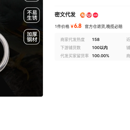
密文代发
6.8
￥
1件价格
官方仓退货,晚揽必赔
商家代发热度
158
近
下游铺货数
100以内
代发买家留货率
100.00%