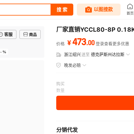
厂家直销YCCL80-8P 0.
客服
商品
473
.
00
¥
价格
登录查看更多优惠
- %
浙江绍兴
送至
德克萨斯州达拉斯
晚发必赔
购买
数量
分销代发