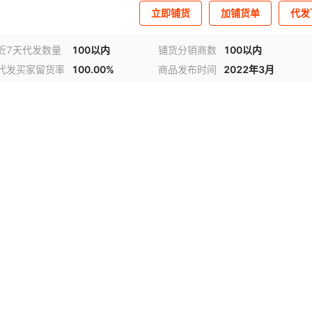
立即铺货
加铺货单
代发
近7天代发数量
100以内
铺货分销商数
100以内
代发买家留货率
100.00%
商品发布时间
2022年3月