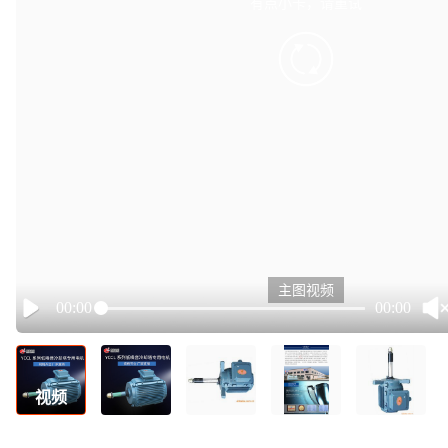
有点小卡，请重试
retry
主图视频
00:00
00:00
Play
视频