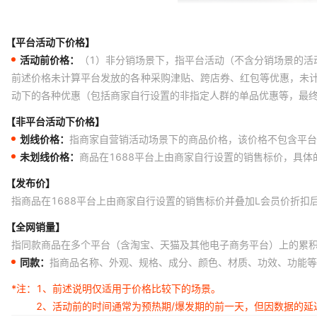
【平台活动下价格】
活动前价格：
（1）非分销场景下，指平台活动（不含分销场景的活
前述价格未计算平台发放的各种采购津贴、跨店券、红包等优惠，未
动下的各种优惠（包括商家自行设置的非指定人群的单品优惠等，最
【非平台活动下价格】
划线价格：
指商家自营销活动场景下的商品价格，该价格不包含平台
未划线价格：
商品在1688平台上由商家自行设置的销售标价，具
【发布价】
指商品在1688平台上由商家自行设置的销售标价并叠加L会员价折扣
【全网销量】
指同款商品在多个平台（含淘宝、天猫及其他电子商务平台）上的累
同款：
指商品名称、外观、规格、成分、颜色、材质、功效、功能等
*注：
1、前述说明仅适用于价格比较下的场景。
2、活动前的时间通常为预热期/爆发期的前一天，但因数据的