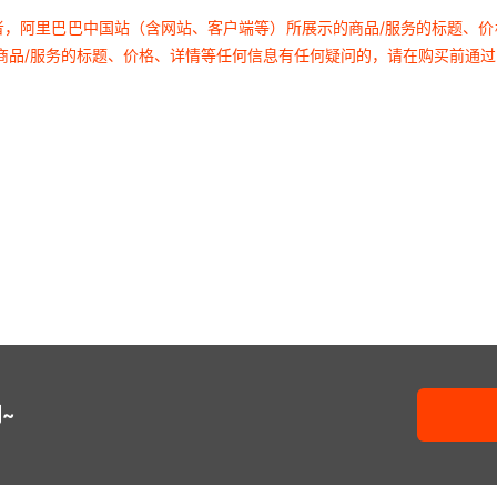
者，阿里巴巴中国站（含网站、客户端等）所展示的商品/服务的标题、
商品/服务的标题、价格、详情等任何信息有任何疑问的，请在购买前通
~