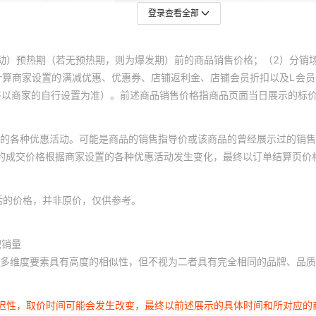
登录查看全部
动）预热期（若无预热期，则为爆发期）前的商品销售价格；（2）分销
计算商家设置的满减优惠、优惠券、店铺返利金、店铺会员折扣以及L会
终以商家的自行设置为准）。前述商品销售价格指商品页面当日展示的标
的各种优惠活动。可能是商品的销售指导价或该商品的曾经展示过的销售
体的成交价格根据商家设置的各种优惠活动发生变化，最终以订单结算页价
后的价格，并非原价，仅供参考。
积销量
多维度要素具有高度的相似性，但不视为二者具有完全相同的品牌、品质
延迟性，取价时间可能会发生改变，最终以前述展示的具体时间和所对应的