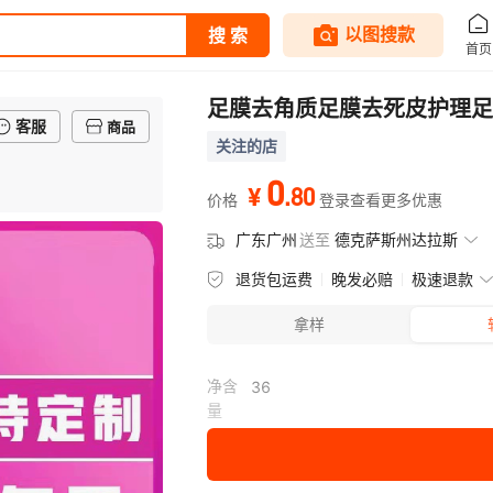
足膜去角质足膜去死皮护理足
客服
商品
关注的店
0
.
80
¥
价格
登录查看更多优惠
广东广州
送至
德克萨斯州达拉斯
退货包运费
晚发必赔
极速退款
拿样
净含
36
量