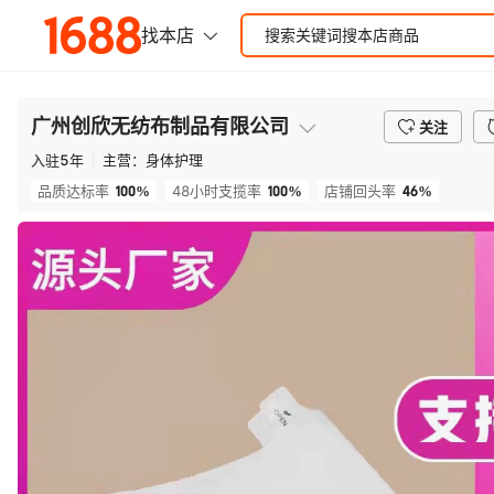
广州创欣无纺布制品有限公司
关注
入驻
5
年
主营：
身体护理
100%
100%
46%
品质达标率
48小时支揽率
店铺回头率