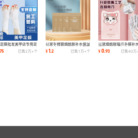
甲足膜批发美甲店专用足
以黛手臂膜烟酰胺补水保湿
以黛烟酰胺猫爪手膜补
套美甲手膜精华空套美甲
长款手膜羊奶滋润焕亮肌肤
湿滋润嫩白手部护理美
1
0
75
¥
.
2
¥
.
93
已售
2万+
个
已售
1万+
个
已售
40万
膜保养嫩肤
工厂批发
专用源头批发