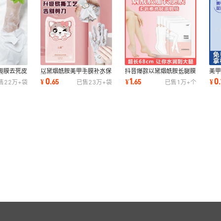
脚膜去死皮
以黛烟酰胺美甲手膜补水保
抖音爆款以黛烟酰胺长腿膜
美
脚套足部护
湿嫩白猫爪手套手臂嫩肤批
保养过膝足膜补水保湿美甲
膜
0
1
0
¥
.
65
¥
.
65
¥
.
售
22万+
袋
已售
23万+
袋
已售
1万+
个
发hand mask
店手膜批发
脚