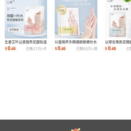
生姜艾叶以黛保养足膜贴温
以黛保养手膜烟酰胺嫩补水
以黛去角质足膜
热发热保湿嫩脚膜烟酰胺部
保湿手部护理美甲专用手套
脱皮去老茧足贴
0
0
0
¥
.
65
¥
.
65
¥
.
65
已售
27万+
片
已售
83万+
袋
已
护理footmask
定批发制
理foot mask