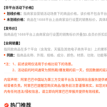
【非平台活动下价格】
划线价格：
指商家自营销活动场景下的商品价格，该价格不包含平台
未划线价格：
商品在1688平台上由商家自行设置的销售标价，具
【发布价】
指商品在1688平台上由商家自行设置的销售标价并叠加L会员价折扣
【全网销量】
指同款商品在多个平台（含淘宝、天猫及其他电子商务平台）上的累
同款：
指商品名称、外观、规格、成分、颜色、材质、功效、功能等
*注：
1、前述说明仅适用于价格比较下的场景。
2、活动前的时间通常为预热期/爆发期的前一天，但因数据的
内容声明：阿里巴巴中国站为第三方交易平台及互联网信息服务提供
经营者负责。阿里巴巴提醒您购买商品/服务前注意谨慎核实，如您对
内有任何违法/侵权信息，请立即向阿里巴巴举报并提供有效线索。
热门推荐