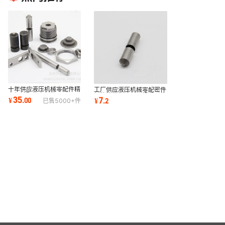
十年供应液压机械零配件精
工厂供应液压机械零配密件
密机械配件密封件
封件补偿杆液压泵提升器修
35
7
¥
.
00
¥
.
2
已售
5000+
件
理包