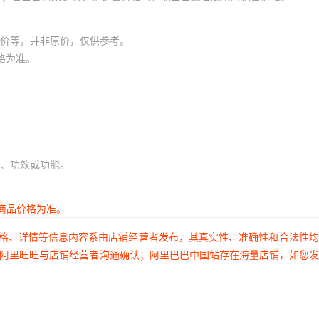
价等，并非原价，仅供参考。
格为准。
、功效或功能。
商品价格为准。
价格、详情等信息内容系由店铺经营者发布，其真实性、准确性和合法性
过阿里旺旺与店铺经营者沟通确认；阿里巴巴中国站存在海量店铺，如您