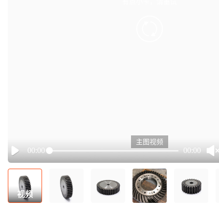
有点小卡，请重试
retry
主图视频
00:00
00:00
Play
视频