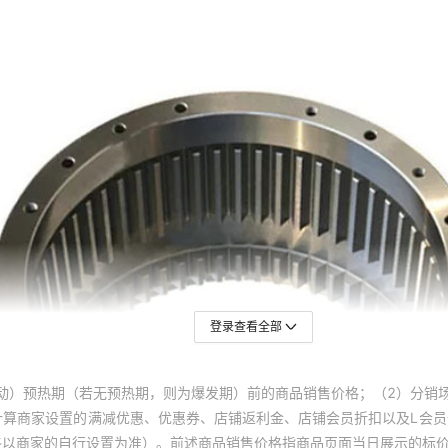
登录查看全部
动）预热期（若无预热期，则为爆发期）前的商品销售价格；（2）分销
计算商家设置的满减优惠、优惠券、店铺返利金、店铺会员折扣以及L会
终以商家的自行设置为准）。前述商品销售价格指商品页面当日展示的标