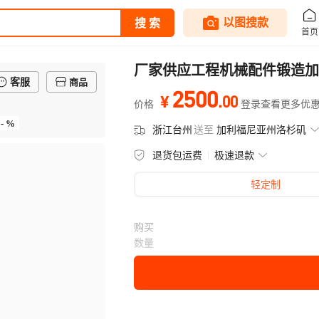
厂家供应工程机械配件锻造加
客服
商品
2500
.
00
¥
价格
登录查看更多优
- %
浙江台州
送至
加利福尼亚州洛杉矶
退货包运费
极速退款
轻定制
购买
数量