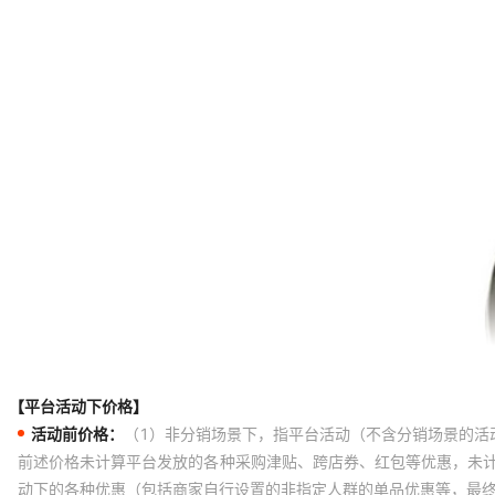
【平台活动下价格】
活动前价格：
（1）非分销场景下，指平台活动（不含分销场景的活
前述价格未计算平台发放的各种采购津贴、跨店券、红包等优惠，未
动下的各种优惠（包括商家自行设置的非指定人群的单品优惠等，最