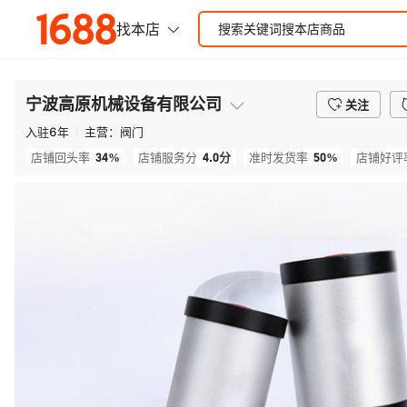
宁波高原机械设备有限公司
关注
入驻
6
年
主营：
阀门
34%
4.0
分
50%
店铺回头率
店铺服务分
准时发货率
店铺好评