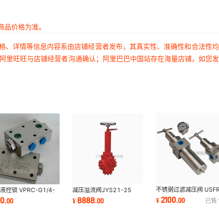
商品价格为准。
价格、详情等信息内容系由店铺经营者发布，其真实性、准确性和合法性
过阿里旺旺与店铺经营者沟通确认；阿里巴巴中国站存在海量店铺，如您
不锈钢过滤减压阀 USFR
液控锁 VPRC-G1/4-
减压溢流阀JYS21-25
25 空气减压过滤器304
 VPRC-G3/8-15L 液
JYSQ21-25 JYSQ21-25
2100
60
8888
¥
.
00
.
00
¥
.
00
已售
锈钢,PN16 DN25
 双向液压锁
手气动减压液流阀