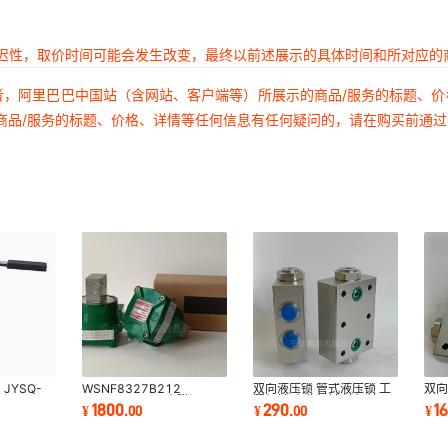
延迟性，取价时间可能会发生改变，最终以前述展示的具体时间和所对应的
者，阿里巴巴中国站（含网站、客户端等）所展示的商品/服务的标题、
商品/服务的标题、价格、详情等任何信息有任何疑问的，请在购买前通
JYSQ-
WSNF8327B212
双向液压锁 管式液压锁 工
双向
流阀
NF8327B112 电磁阀
程机械 农业机械 油缸液压
12L
1800
290
1
¥
.
00
¥
.
00
¥
-21,25
NF8327B112
锁 保压阀
压锁
VCEFCM8551G321