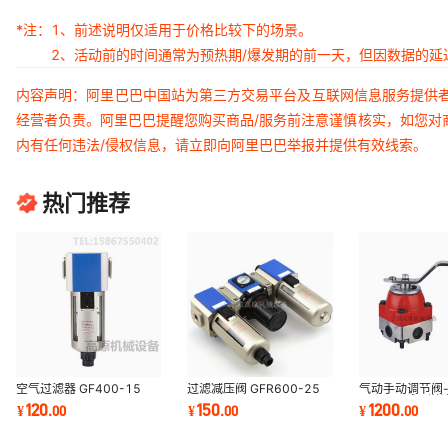
*注：
1、前述说明仅适用于价格比较下的场景。
2、活动前的时间通常为预热期/爆发期的前一天，但因数据的
内容声明：阿里巴巴中国站为第三方交易平台及互联网信息服务提供
经营者负责。阿里巴巴提醒您购买商品/服务前注意谨慎核实，如您对
内有任何违法/侵权信息，请立即向阿里巴巴举报并提供有效线索。
热门推荐
空气过滤器 GF400-15
过滤减压阀 GFR600-25
气动手动调节阀- 
GF400-10 GF300-15
GFR600-20 GC200-08
21 25b 减压溢
120
150
1200
¥
.
00
¥
.
00
¥
.
00
GF300-10气动过滤器
GC200-06 GFR400-15
jys2125 34ZS