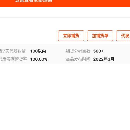
登录查看全部规格
立即铺货
加铺货单
代发
近7天代发数量
100以内
铺货分销商数
500+
代发买家留货率
100.00%
商品发布时间
2022年3月