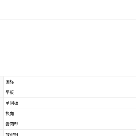
国标
平板
单闸板
换向
缓闭型
软密封