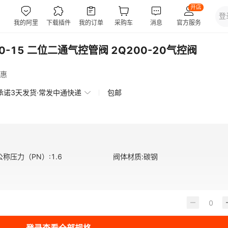
60-15 二位二通气控管阀 2Q200-20气控阀
惠
承诺3天发货·常发中通快递
包邮
公称压力（PN）
:
1.6
阀体材质
:
碳钢