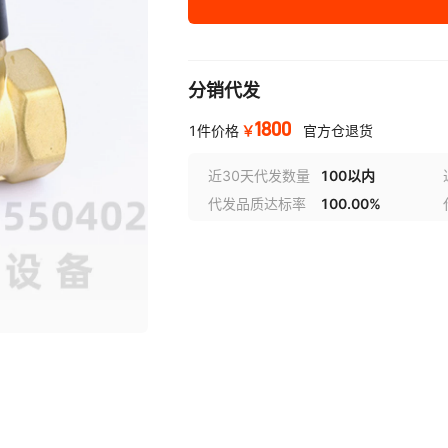
分销代发
1800
￥
1件价格
官方仓退货
近30天代发数量
100以内
代发品质达标率
100.00%