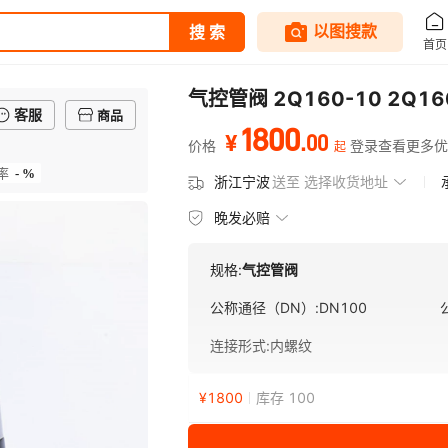
气控管阀 2Q160-10 2Q1
客服
商品
1800
.
00
¥
价格
登录查看更多优
起
- %
率
浙江宁波
送至
选择收货地址
晚发必赔
规格:
气控管阀
公称通径（DN）
:
DN100
连接形式
:
内螺纹
¥
1800
库存 100