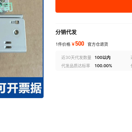
¥
500
库存 66888
分销代发
500
￥
1件价格
官方仓退货
近30天代发数量
100以内
代发品质达标率
100.00%