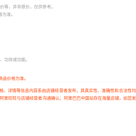
价等，并非原价，仅供参考。
格为准。
、功效或功能。
商品价格为准。
价格、详情等信息内容系由店铺经营者发布，其真实性、准确性和合法性
过阿里旺旺与店铺经营者沟通确认；阿里巴巴中国站存在海量店铺，如您