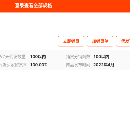
登录查看全部规格
立即铺货
加铺货单
代发
近7天代发数量
100以内
铺货分销商数
100以内
代发买家留货率
100.00%
商品发布时间
2022年4月