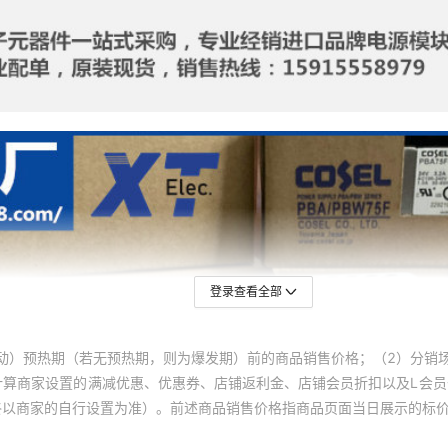
登录查看全部
动）预热期（若无预热期，则为爆发期）前的商品销售价格；（2）分销
计算商家设置的满减优惠、优惠券、店铺返利金、店铺会员折扣以及L会
终以商家的自行设置为准）。前述商品销售价格指商品页面当日展示的标