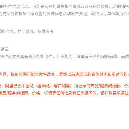
的各种优惠活动。可能是商品的销售指导价或该商品的曾经展示过的销售
体的成交价格根据商家设置的各种优惠活动发生变化，最终以订单结算页价
后的价格，并非原价，仅供参考。
积销量
多维度要素具有高度的相似性，但不视为二者具有完全相同的品牌、品质
延迟性，取价时间可能会发生改变，最终以前述展示的具体时间和所对应的
者，阿里巴巴中国站（含网站、客户端等）所展示的商品/服务的标题、
商品/服务的标题、价格、详情等任何信息有任何疑问的，请在购买前通