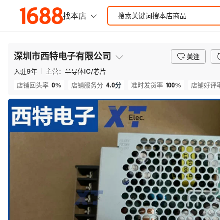
深圳市西特电子有限公司
关注
入驻
9
年
主营：
半导体IC/芯片
0%
4.0
分
100%
店铺回头率
店铺服务分
准时发货率
店铺好评