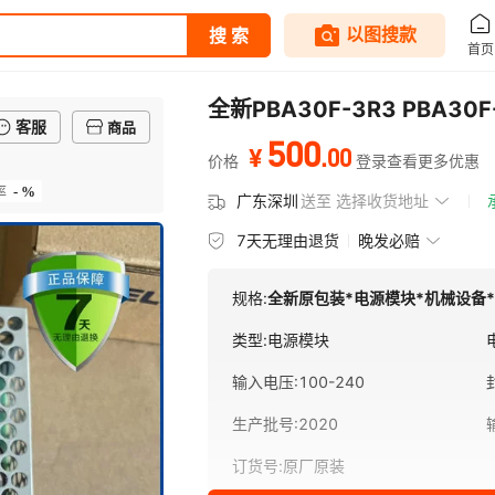
全新PBA30F-3R3 PBA30F-
客服
商品
500
.
00
¥
价格
登录查看更多优惠
- %
率
广东深圳
送至
选择收货地址
7天无理由退货
晚发必赔
规格:
全新原包装*电源模块*机械设备
类型
:
电源模块
输入电压
:
100-240
生产批号
:
2020
订货号
:
原厂原装