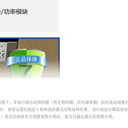
场景下，专指分销活动预热期（若无预热期，则为爆发期）前的商品销售
员价、商家设置的指定人群单品优惠活动等各种优惠；该价格会计算其他
价；若当日商家多次调整销售价格的，取当日最后展示的销售价格。