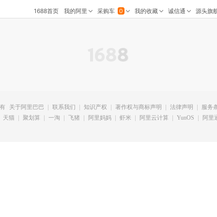
所有
关于阿里巴巴
联系我们
知识产权
著作权与商标声明
法律声明
服务
天猫
聚划算
一淘
飞猪
阿里妈妈
虾米
阿里云计算
YunOS
阿里