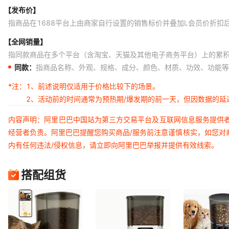
白色WIFI款4L
英规适配器
【发布价】
白色WIFI款4L
韩规适配器
指商品在1688平台上由商家自行设置的销售标价并叠加L会员价折扣
白色WIFI款4L
澳规适配器
【全网销量】
指同款商品在多个平台（含淘宝、天猫及其他电子商务平台）上的累
黑色WIFI款4L
国规适配器
同款：
指商品名称、外观、规格、成分、颜色、材质、功效、功能等
黑色WIFI款4L
美规适配器
*注：
1、前述说明仅适用于价格比较下的场景。
黑色WIFI款4L
欧规适配器
2、活动前的时间通常为预热期/爆发期的前一天，但因数据的
黑色WIFI款4L
日规适配器
内容声明：阿里巴巴中国站为第三方交易平台及互联网信息服务提供
黑色WIFI款4L
英规适配器
经营者负责。阿里巴巴提醒您购买商品/服务前注意谨慎核实，如您对
黑色WIFI款4L
韩规适配器
内有任何违法/侵权信息，请立即向阿里巴巴举报并提供有效线索。
黑色WIFI款4L
澳规适配器
搭配组货