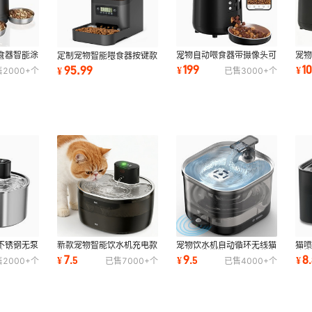
食器智能涂
宠物自动喂食器带摄像头可
宠
定制宠物智能喂食器按键款
狗餐食分配器
视远程涂鸦控制跨境外贸猫
制猫
涂鸦APP猫狗投食机WIFI定
199
1
95.99
¥
¥
¥
售
2000+
个
已售
3000+
个
咪智能喂食器
自
时自动
不锈钢无泵
新款宠物智能饮水机充电款
宠物饮水机自动循环无线猫
猫
喷泉饮水器
水电分离猫喷泉自动循环饮
喷泉智能猫狗喂水器新款宠
咪
7
9
8
¥
.
5
¥
.
5
¥
.
售
2000+
个
已售
7000+
个
已售
4000+
个
水器猫咪用品
物用品厂批发
智