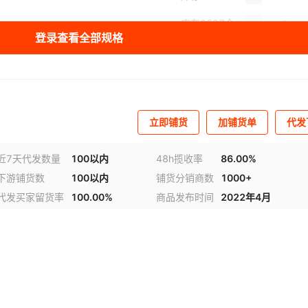
库存
9527
个
登录查看全部规格
库存
7305
个
库存
9944
个
库存
9821
个
立即铺货
加铺货单
代发
近7天代发数量
100以内
48h揽收率
86.00%
下游铺货数
100以内
铺货分销商数
1000+
代发买家留货率
100.00%
商品发布时间
2022年4月
视频