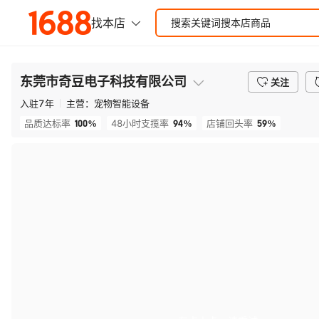
东莞市奇豆电子科技有限公司
关注
入驻
7
年
主营：
宠物智能设备
100%
94%
59%
品质达标率
48小时支揽率
店铺回头率