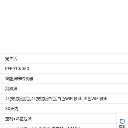
宠生活
PFF010/050
智能猫咪喂食器
狗和猫
4L按键版黑色,4L按键版白色,白色WIFI款4L,黑色WIFI款4L
30天内
整机+彩盒包装
客服