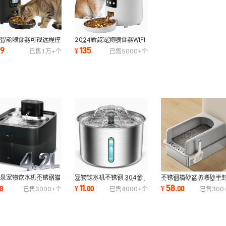
物智能喂食器可视远程控
2024新款宠物喂食器WIFI
狗用品涂鸦APP 猫咪
远程定时定量 手机APP涂
09
135
¥
已售
1万+
个
已售
5000+
个
动喂食器跨境
鸦智能猫狗喂食机
喷泉宠物饮水机不锈钢猫
宠物饮水机不锈钢 304金
不锈钢猫砂盆防溅砂半
饮水器充电自动循环猫狗
属猫咪饮水器智能猫狗喂水
猫咪厕所金属盆大号猫
11
58
8
¥
.
00
¥
.
00
已售
3000+
个
已售
4000+
个
已售
300
能喂养用品
新款宠物用品厂
宠物用品厂家