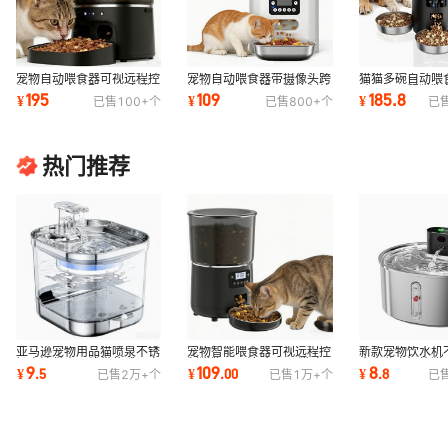
宠物自动喂食器可视远程控
宠物自动喂食器带摄像头跨
猫猫多碗自动喂
制猫咪餐食分配器8L多猫
境猫咪喂食可视远程控制外
鸦WIFI远程猫
195
109
185.8
¥
¥
¥
已售
100+
个
已售
800+
个
已
宠物多猫用厂家
贸宠物用品厂
6L多猫宠物用
热门推荐
亚马逊宠物用品猫喷泉不锈
宠物智能喂食器可视远程控
新款宠物饮水机
钢电池供电无线带传感器自
制猫狗用品涂鸦APP 猫咪
水电分离智能猫
9
109
8
¥
.
5
¥
.
00
¥
.
8
已售
2万+
个
已售
1万+
个
已
动循环饮水机
自动喂食器跨境
充电款猫用品