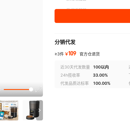
日规适配器
英规适配器
韩规适配器
分销代发
澳规适配器
109
￥
≥3件
官方仓退货
近30天代发数量
100以内
24h揽收率
33.00%
代发品质达标率
100.00%
讲解
参数