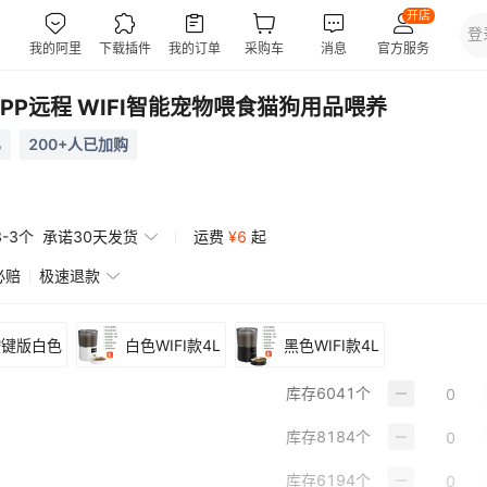
PP远程 WIFI智能宠物喂食猫狗用品喂养
%
200+人已加购
3-3个
承诺30天发货
运费
¥
6
起
必赔
极速退款
按键版白色
白色WIFI款4L
黑色WIFI款4L
库存
6041
个
库存
8184
个
库存
6194
个