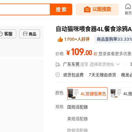
自动猫咪喂食器4L餐食涂鸦A
客服
商品
1700+人好评
商品复购率33.33
109
.
00
¥
价格
登录查看更多优惠
起
广东东莞
送至
选择收货地址
退货包运费
7天无理由退货
晚发
颜色
4L按键版黑色
4L
规格
国规适配器
美规适配器
欧规适配器