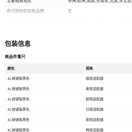
主要销售地区
非洲,欧洲,南美,东南亚,北美,东北亚
有可授权的自有品牌
否
国规适配器,美规适配器,欧规适配器
规格
规适配器
是否属于礼品
否
包装信息
智能连接方式
WIFI
商品件重尺
智能交互方式
app交互
彩盒包装尺寸
颜色
19.4*19.4*22.9cm
规格
4L按键版黑色
国规适配器
储粮桶容量
4L
4L按键版黑色
美规适配器
4L按键版黑色
欧规适配器
4L按键版黑色
日规适配器
4L按键版黑色
英规适配器
4L按键版黑色
韩规适配器