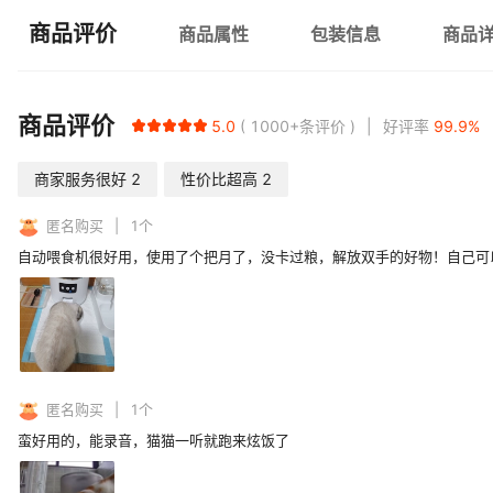
商品评价
商品属性
包装信息
商品
商品评价
5.0
1000+
条评价
好评率
99.9
%
商家服务很好
2
性价比超高
2
匿名购买
1
个
自动喂食机很好用，使用了个把月了，没卡过粮，解放双手的好物！自己可
匿名购买
1
个
蛮好用的，能录音，猫猫一听就跑来炫饭了