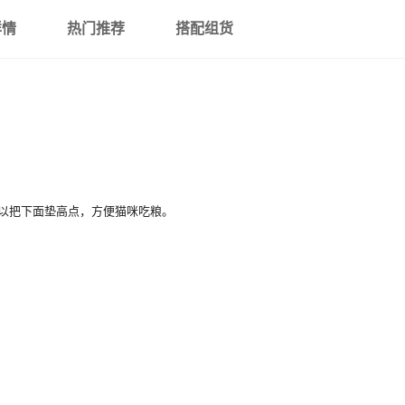
详情
热门推荐
搭配组货
以把下面垫高点，方便猫咪吃粮。