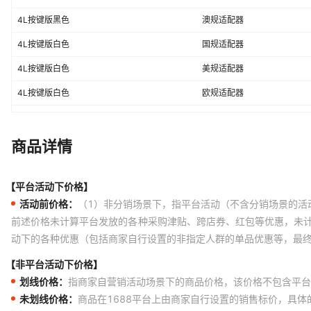
4L按键版黑色
澳规适配器
4L按键版白色
国规适配器
4L按键版白色
美规适配器
4L按键版白色
欧规适配器
4L按键版白色
日规适配器
4L按键版白色
英规适配器
商品详情
4L按键版白色
韩规适配器
【平台活动下价格】
4L按键版白色
澳规适配器
活动前价格：
（1）非分销场景下，指平台活动（不含分销场景的活
白色WIFI款4L
国规适配器
前述价格未计算平台发放的各种采购津贴、跨店券、红包等优惠，未
动下的各种优惠（包括商家自行设置的非指定人群的单品优惠等，最
白色WIFI款4L
美规适配器
白色WIFI款4L
欧规适配器
【非平台活动下价格】
划线价格：
指商家自营销活动场景下的商品价格，该价格不包含平台
白色WIFI款4L
日规适配器
未划线价格：
商品在1688平台上由商家自行设置的销售标价，具