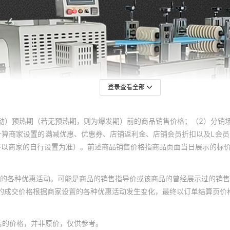
登录查看全部
动）预热期（若无预热期，则为爆发期）前的商品销售价格；（2）分销
计算商家设置的满减优惠、优惠券、店铺返利金、店铺会员折扣以及L会
终以商家的自行设置为准）。前述商品销售价格指商品页面当日展示的标
的各种优惠活动。可能是商品的销售指导价或该商品的曾经展示过的销售
体的成交价格根据商家设置的各种优惠活动发生变化，最终以订单结算页价
后的价格，并非原价，仅供参考。