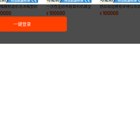
收缩膜制造机泡沫箱塑封
一次性无纺布鞋套机机器全
供应自动换卷穿绳垃圾
收缩膜海鲜水产盒膜包机
筋鞋套脚套机全自动车间防
袋机手提式垃圾袋背心
50000
100000
100000
¥
¥
膜包装机
尘脚套机
垃圾袋
一键登录