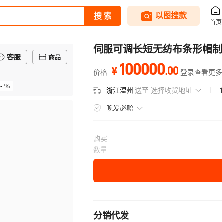
伺服可调长短无纺布条形帽制
客服
商品
100000
.
00
¥
价格
登录查看更多
- %
浙江温州
送至
选择收货地址
晚发必赔
购买
数量
分销代发