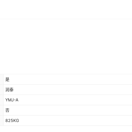
是
润泰
YMJ-A
否
825KG