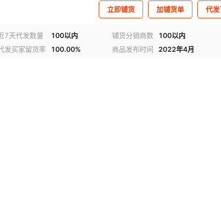
立即铺货
加铺货单
代发
近7天代发数量
100以内
铺货分销商数
100以内
代发买家留货率
100.00%
商品发布时间
2022年4月
频
1
/
4