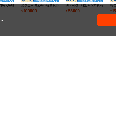
油袋制袋机
润泰全自动无纺布鞋套条形
供应自动上料塑料保鲜膜碗
热
生产设备价
帽机超声波一次性塑料浴帽
套机一次性松紧口保鲜膜盖
热
100000
58000
1
¥
¥
¥
生产设备
保鲜袋
套
~