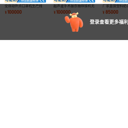
全自动外点口罩机生产线
超声波手术服衣袖焊接机无
厂家直营塑料奶
（一拖三） 外耳带口罩全
纺布超声波袖筒缝合机
一次性奶油制袋
100000
100000
85000
¥
¥
¥
自动生产线
格实惠
登录查看更多福利