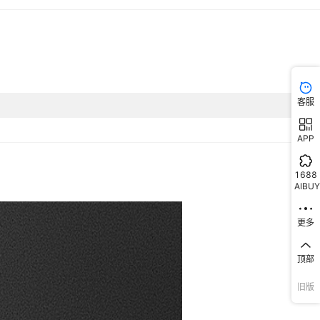
客服
APP
1688
AIBUY
更多
顶部
旧版