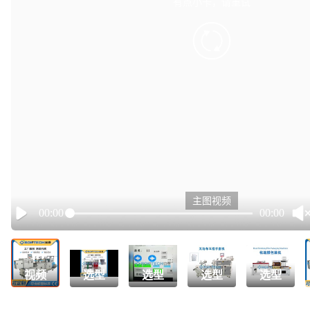
有点小卡，请重试
retry
主图视频
00:00
00:00
Play
视频
选型
选型
选型
选型