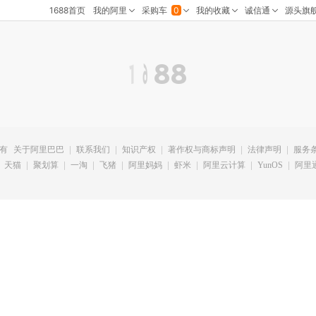
所有
关于阿里巴巴
联系我们
知识产权
著作权与商标声明
法律声明
服务
天猫
聚划算
一淘
飞猪
阿里妈妈
虾米
阿里云计算
YunOS
阿里