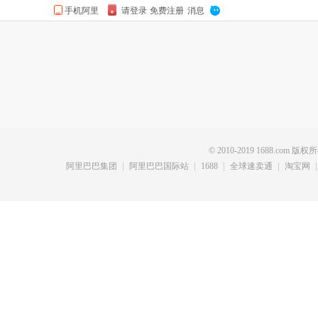
© 2010-2019 1688.com 版权
阿里巴巴集团
阿里巴巴国际站
1688
全球速卖通
淘宝网