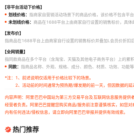
【非平台活动下价格】
划线价格：
指商家自营销活动场景下的商品价格，该价格不包含平台
未划线价格：
商品在1688平台上由商家自行设置的销售标价，具
【发布价】
指商品在1688平台上由商家自行设置的销售标价并叠加L会员价折扣
【全网销量】
指同款商品在多个平台（含淘宝、天猫及其他电子商务平台）上的累
同款：
指商品名称、外观、规格、成分、颜色、材质、功效、功能等
*注：
1、前述说明仅适用于价格比较下的场景。
2、活动前的时间通常为预热期/爆发期的前一天，但因数据的
内容声明：阿里巴巴中国站为第三方交易平台及互联网信息服务提供
经营者负责。阿里巴巴提醒您购买商品/服务前注意谨慎核实，如您对
内有任何违法/侵权信息，请立即向阿里巴巴举报并提供有效线索。
热门推荐