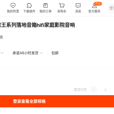
6君王系列落地音箱hifi家庭影院音响
惠
承诺48小时发货
包邮
库存
5
件
登录查看全部规格