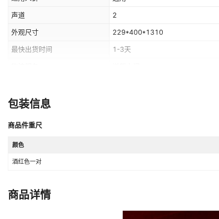
声道
2
外观尺寸
229*400*1310
最快出货时间
1-3天
物流服务
送货上门
显示屏
无
规格
官方标配
包装信息
商品件重尺
颜色
酒红色一对
商品详情