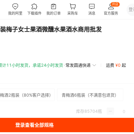
装梅子女士果酒微醺水果酒水商用批发
预计11小时发货，承诺24小时发货
常发圆通快递
运费
¥
0
起
梅酒2瓶装（80%客户选择）
青梅酒6瓶装（不满意包退货）
库存
85704
瓶
登录查看全部规格