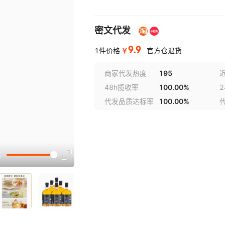
密文代发
9.9
￥
1件价格
官方仓退货
商家代发热度
195
48h揽收率
100.00%
代发品质达标率
100.00%
讲解