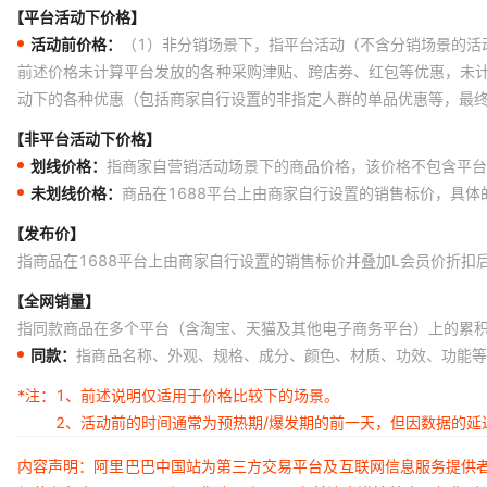
【平台活动下价格】
活动前价格：
（1）非分销场景下，指平台活动（不含分销场景的活
前述价格未计算平台发放的各种采购津贴、跨店券、红包等优惠，未
动下的各种优惠（包括商家自行设置的非指定人群的单品优惠等，最
【非平台活动下价格】
划线价格：
指商家自营销活动场景下的商品价格，该价格不包含平台
未划线价格：
商品在1688平台上由商家自行设置的销售标价，具
【发布价】
指商品在1688平台上由商家自行设置的销售标价并叠加L会员价折扣
【全网销量】
指同款商品在多个平台（含淘宝、天猫及其他电子商务平台）上的累
同款：
指商品名称、外观、规格、成分、颜色、材质、功效、功能等
*注：
1、前述说明仅适用于价格比较下的场景。
2、活动前的时间通常为预热期/爆发期的前一天，但因数据的
内容声明：阿里巴巴中国站为第三方交易平台及互联网信息服务提供