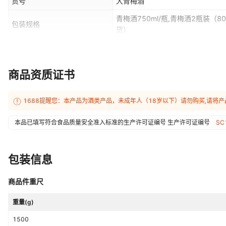
货号
大青梅酒
青梅酒750ml/瓶,青梅酒2瓶装（
包装规格
货）
是否礼盒装
否
储存条件
常温
商品资质证书
1688提醒您：本产品为酒类产品，未成年人（18岁以下）请勿购买,请将
本品已填写符合食品质量安全准入标准的生产许可证编号
生产许可证编号
SC
包装信息
商品件重尺
重量(g)
1500