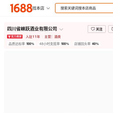
四川省崃跃酒业有限公司
关注
入驻
11
年
主营：
酒类
100%
100%
40%
品质达标率
48小时支揽率
店铺回头率