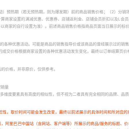
动）预热期（若无预热期，则为爆发期）前的商品销售价格；（2）分销
计算商家设置的满减优惠、优惠券、店铺返利金、店铺会员折扣以及L会
终以商家的自行设置为准）。前述商品销售价格指商品页面当日展示的标
的各种优惠活动。可能是商品的销售指导价或该商品的曾经展示过的销售
体的成交价格根据商家设置的各种优惠活动发生变化，最终以订单结算页价
后的价格，并非原价，仅供参考。
积销量
多维度要素具有高度的相似性，但不视为二者具有完全相同的品牌、品质
延迟性，取价时间可能会发生改变，最终以前述展示的具体时间和所对应的
者，阿里巴巴中国站（含网站、客户端等）所展示的商品/服务的标题、