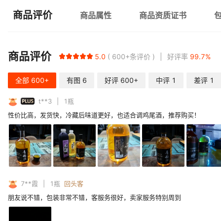
商品评价
商品属性
商品资质证书
商品评价
5.0
600+
条评价
好评率
99.7
%
全部
600+
有图
6
好评
600+
中评
1
差评
1
PLUS
t**3
1
瓶
性价比高，发货快，冷藏后味道更好，也适合调鸡尾酒，推荐购买！
7**霞
1
瓶
回头客
朋友说不错，包装非常不错，客服务很好，卖家服务特别周到