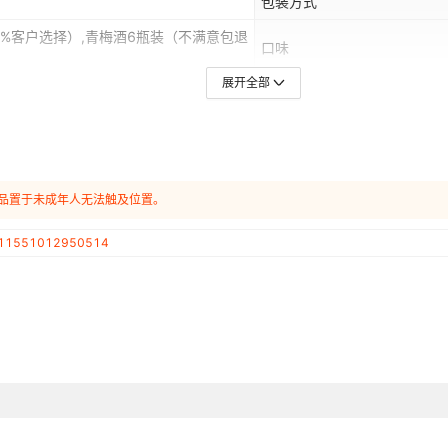
包装方式
80%客户选择）,青梅酒6瓶装（不满意包退
口味
展开全部
热卖月份
产品认证
产品置于未成年人无法触及位置。
11551012950514