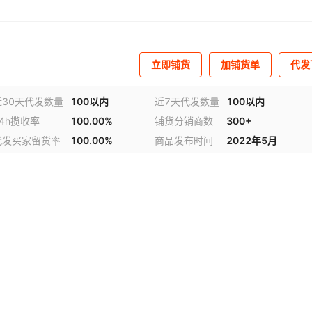
立即铺货
加铺货单
代发
近30天代发数量
100以内
近7天代发数量
100以内
24h揽收率
100.00%
铺货分销商数
300+
代发买家留货率
100.00%
商品发布时间
2022年5月
视频