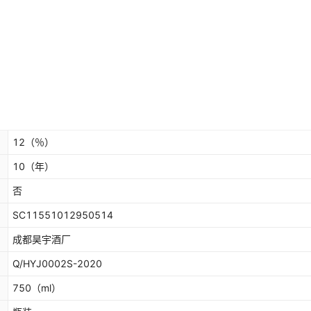
12
（％）
10
（年）
否
SC11551012950514
成都昊宇酒厂
Q/HYJ0002S-2020
750
（ml）