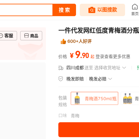
一件代发网红低度青梅酒分瓶
客服
商品
600+人好评
9
.
90
¥
价格
登录查看更多优惠
起
四川成都
送至
选择收货地址
晚发即赔
晚发必赔
包装
青梅酒750ml/瓶
青
规格
口味
青梅