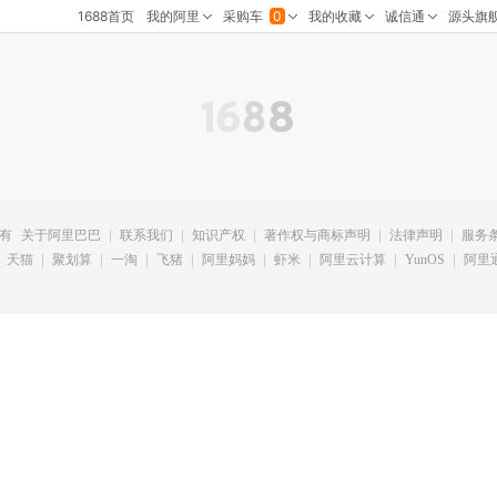
所有
关于阿里巴巴
联系我们
知识产权
著作权与商标声明
法律声明
服务
天猫
聚划算
一淘
飞猪
阿里妈妈
虾米
阿里云计算
YunOS
阿里