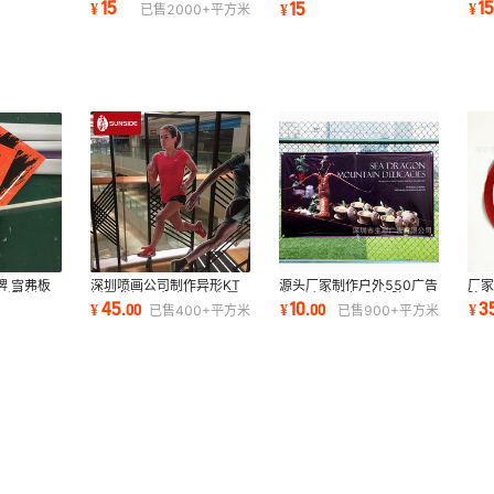
15
1
15
¥
¥
¥
已售
2000+
平方米
布520灯布
箱
喷绘灯布
深圳喷画公司制作异形KT
源头厂家制作户外550广告
厂
牌 雪弗板
板雪弗板写真喷绘 人像雪
布 耐老化性好 防水防晒耐
防水
异形雕刻人
45
10
3
¥
.
00
¥
.
00
¥
已售
400+
平方米
已售
900+
平方米
弗板立牌展板
用550哑面布
地