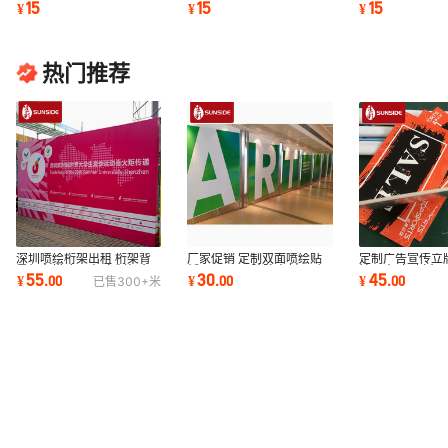
15
15
15
¥
¥
¥
软膜灯箱灯布
防水防晒防老化
舞台搭设喷绘布
热门推荐
深圳喷绘桁架出租 桁架背
厂家促销 定制双面喷绘贴
定制广告宣传立
景灯布搭建 展架定制舞台
纸 PVC不干胶防水封口贴
裱写真 安迪板
55
30
45
¥
.
00
¥
.
00
¥
.
00
已售
300+
米
桁架搭建
纸
型立牌广告