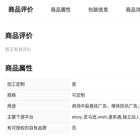
商品评价
商品属性
包装信息
商品
商品评价
暂无有效评价
商品属性
加工定制
是
规格
可定制
用途
商场中庭悬挂广告，楼体防风广告
主要下游平台
ebay,亚马逊,wish,速卖通,独立站,L
有可授权的自有品牌
否