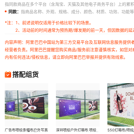
指同款商品在多个平台（含淘宝、天猫及其他电子商务平台）上的累
同款：
指商品名称、外观、规格、成分、颜色、材质、功效、功能等
*注：
1、前述说明仅适用于价格比较下的场景。
2、活动前的时间通常为预热期/爆发期的前一天，但因数据的
内容声明：阿里巴巴中国站为第三方交易平台及互联网信息服务提供
经营者负责。阿里巴巴提醒您购买商品/服务前注意谨慎核实，如您对
内有任何违法/侵权信息，请立即向阿里巴巴举报并提供有效线索。
搭配组货
广告布喷绘条幅布户外写真
深圳喷绘户外灯箱布 喷绘
550灯箱布/喷绘
室内写真布海报布围栏画布
布刀刮布520灯布高清喷绘
外广告喷绘灯布