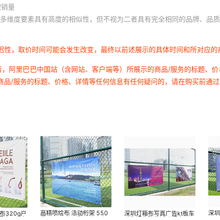
积销量
多维度要素具有高度的相似性，但不视为二者具有完全相同的品牌、品质
延迟性，取价时间可能会发生改变，最终以前述展示的具体时间和所对应的
者，阿里巴巴中国站（含网站、客户端等）所展示的商品/服务的标题、
商品/服务的标题、价格、详情等任何信息有任何疑问的，请在购买前通
高精喷绘布 活动桁架 550
深
布320g户
深圳灯箱布写真广告kt板车
黑底布 户外大型喷绘 灯箱
55
围墙展示布
贴海报背胶单透贴门头520