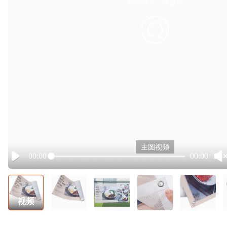
有点小卡，请重试
retry
主图视频
00:00
00:00
Play
视频