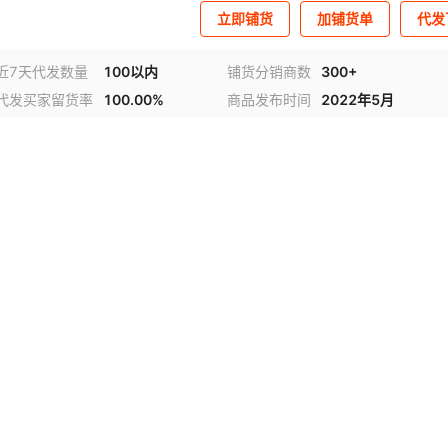
立即铺货
加铺货单
代发
近7天代发数量
100以内
铺货分销商数
300+
代发买家留货率
100.00%
商品发布时间
2022年5月