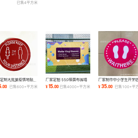
5
已售
4
平方米
布户外活动背景
家定制大批量疫情地贴
厂家定制 550哑面布围墙
厂家制作中小学生开学
 防晒 防滑 耐磨 可移除
会议背景喷绘 桁架喷绘 大
宣传地贴定制 防水耐磨
5
15
35
.
00
¥
.
00
¥
.
00
已售
600+
平方米
已售
4000+
平方米
已售
100+
平
贴指引
型广告招牌
控标语地贴