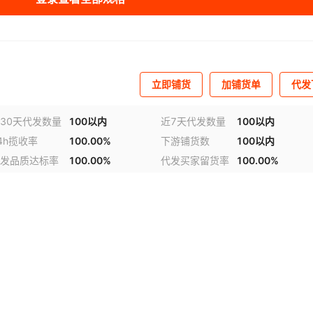
立即铺货
加铺货单
代发
30天代发数量
100以内
近7天代发数量
100以内
4h揽收率
100.00%
下游铺货数
100以内
发品质达标率
100.00%
代发买家留货率
100.00%