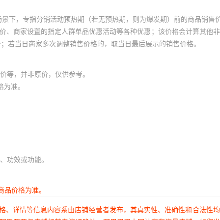
场景下，专指分销活动预热期（若无预热期，则为爆发期）前的商品销售
员价、商家设置的指定人群单品优惠活动等各种优惠；该价格会计算其他
价；若当日商家多次调整销售价格的，取当日最后展示的销售价格。
价等，并非原价，仅供参考。
格为准。
、功效或功能。
商品价格为准。
价格、详情等信息内容系由店铺经营者发布，其真实性、准确性和合法性