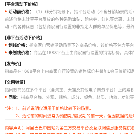
【平台活动下价格】
活动前价格：
（1）非分销场景下，指平台活动（不含分销场景的活
前述价格未计算平台发放的各种采购津贴、跨店券、红包等优惠，未
动下的各种优惠（包括商家自行设置的非指定人群的单品优惠等，最
【非平台活动下价格】
划线价格：
指商家自营销活动场景下的商品价格，该价格不包含平台
未划线价格：
商品在1688平台上由商家自行设置的销售标价，具
【发布价】
指商品在1688平台上由商家自行设置的销售标价并叠加L会员价折扣
【全网销量】
指同款商品在多个平台（含淘宝、天猫及其他电子商务平台）上的累
同款：
指商品名称、外观、规格、成分、颜色、材质、功效、功能等
*注：
1、前述说明仅适用于价格比较下的场景。
2、活动前的时间通常为预热期/爆发期的前一天，但因数据的
内容声明：阿里巴巴中国站为第三方交易平台及互联网信息服务提供