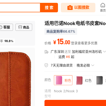
适用巴诺Nook电纸书皮套Nook
客服
商品
商品复购率66.67%
15
98.8%
.
00
率
¥
价格
登录查看更多优惠
广东深圳
送至
加利福尼亚州洛杉矶
运费
¥
6
起
7天无理由退货
晚发必赔
颜色
粉色
红色
适用
Nook 2/Nook 3
型号