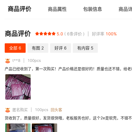
商品评价
商品属性
包装信息
商品
商品评价
5.0
6
条评价
好评率
100
%
全部
6
有图
2
好评
6
有内容
5
t**8
100
pcs
产品已经收到了，第一次购买！产品价格还是很好的！质量也还不错，给老
匿名购买
100
pcs
回头客
货收到了，质量很好，发货很快哦，老板服务也好，这个2e是软壳，不错