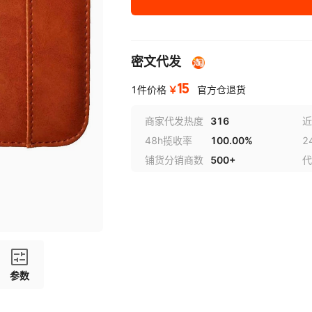
密文代发
15
￥
1件价格
官方仓退货
商家代发热度
316
近
48h揽收率
100.00%
2
铺货分销商数
500+
代
参数