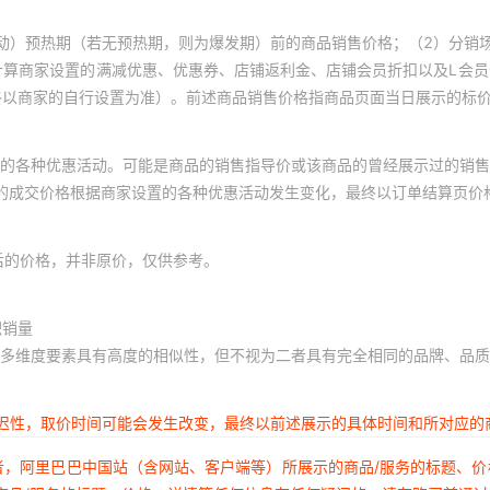
动）预热期（若无预热期，则为爆发期）前的商品销售价格；（2）分销
计算商家设置的满减优惠、优惠券、店铺返利金、店铺会员折扣以及L会
终以商家的自行设置为准）。前述商品销售价格指商品页面当日展示的标
的各种优惠活动。可能是商品的销售指导价或该商品的曾经展示过的销售
体的成交价格根据商家设置的各种优惠活动发生变化，最终以订单结算页价
后的价格，并非原价，仅供参考。
积销量
多维度要素具有高度的相似性，但不视为二者具有完全相同的品牌、品质
延迟性，取价时间可能会发生改变，最终以前述展示的具体时间和所对应的
者，阿里巴巴中国站（含网站、客户端等）所展示的商品/服务的标题、