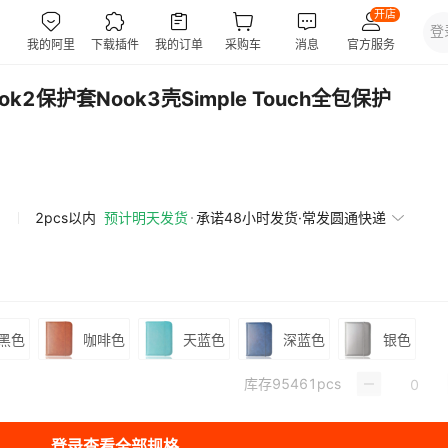
2保护套Nook3壳Simple Touch全包保护
2pcs以内
预计明天发货
承诺48小时发货·常发圆通快递
黑色
咖啡色
天蓝色
深蓝色
银色
库存
95461
pcs
登录查看全部规格