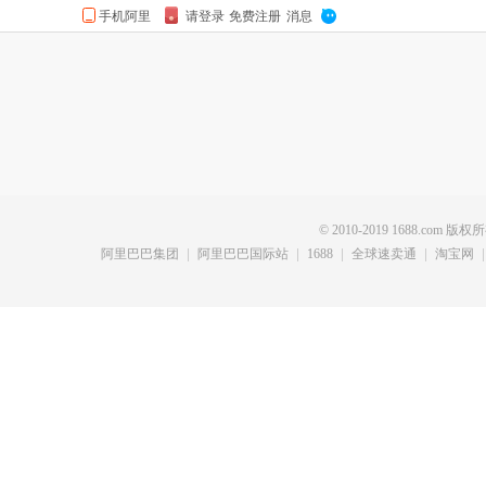
© 2010-2019 1688.com 版权
阿里巴巴集团
阿里巴巴国际站
1688
全球速卖通
淘宝网