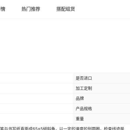
详情
热门推荐
搭配组货
是否进口
加工定制
品牌
产品规格
重量
使笔与书写纸直面成65±5倾斜角，以一定的速度的划圆圈，检查线迹是