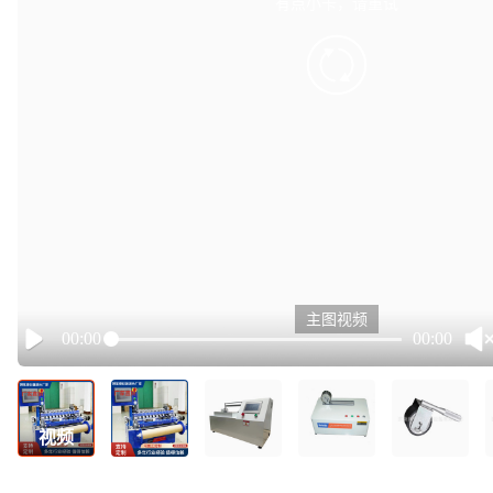
有点小卡，请重试
retry
主图视频
00:00
00:00
Play
视频