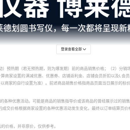
登录查看全部
动）预热期（若无预热期，则为爆发期）前的商品销售价格；（2）分销
计算商家设置的满减优惠、优惠券、店铺返利金、店铺会员折扣以及L会
终以商家的自行设置为准）。前述商品销售价格指商品页面当日展示的标
的各种优惠活动。可能是商品的销售指导价或该商品的曾经展示过的销售
体的成交价格根据商家设置的各种优惠活动发生变化，最终以订单结算页价
后的价格，并非原价，仅供参考。