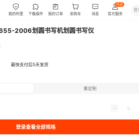
655-2006划圆书写机划圆书写仪
惠
最快支付后5天发货
重定制
登录查看全部规格