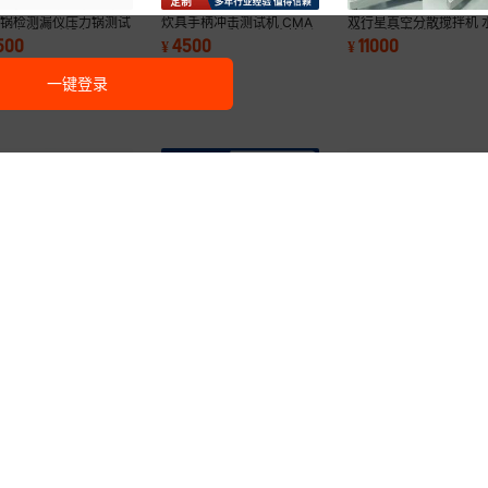
力锅检测漏仪压力锅测试
炊具手柄冲击测试机 CMA
双行星真空分散搅拌机 
备压力锅试验设备
EN12983手柄耐冲击检测
凝胶 硅胶搅拌设备 用于
500
4500
11000
¥
¥
仪器
高粘度物料
一键登录
家直销全自动面料起球仪
洗衣机面板按键寿命试验机
手机自由跌落试验机电
轨迹织物起毛起球试验机
吸尘器测试仪售后无忧质量
品跌落寿命测试机自由
500
3200
3800
.
00
¥
.
00
¥
.
00
后无忧
保证
仪