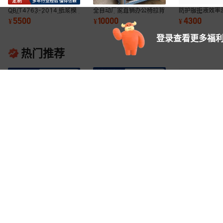
QB/T4763-2014 纸浆模
全自动厂家直销办公椅拉背
防护服拒液效率
塑餐具负重试验机餐具检测
结构强度试验机椅子推背拉
碱工作服GB 24
5500
10000
4300
¥
¥
¥
仪器
力强度测试仪
率测试装置
登录查看更多福利
热门推荐
智能型厂家直销全自动油墨
纸芯压力强度测试仪纸管抗
塑编阀口袋透气
脱色试验机印刷油墨耐磨测
压试验机纸管压缩强度试验
水泥包装袋灌装
1100
3800
7500
¥
.
00
¥
.
00
¥
.
00
已售
1
台
试仪精密
机纸管抗压仪
机