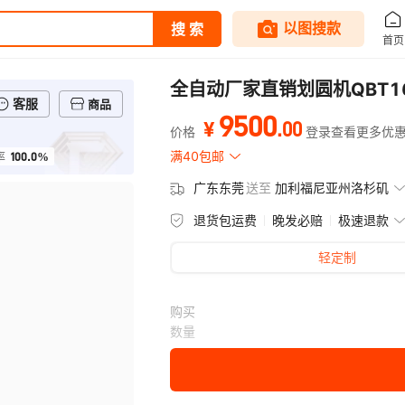
全自动厂家直销划圆机QBT1
客服
商品
9500
.
00
¥
价格
登录查看更多优
100.0%
满40包邮
率
广东东莞
送至
加利福尼亚州洛杉矶
退货包运费
晚发必赔
极速退款
轻定制
购买
数量