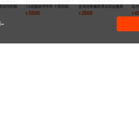
测试仪防酸
10组画圆书写机 十组划圆
全自动单翼跌落试验设备跌
压
540拒液效
机 划圆书写机 画Z机
落测试台跌落实验机跌落试
设
5500
2500
6
¥
¥
¥
验机
~
量测试仪器
箱包台阶路况试验机 拉杆
耐溶剂擦拭仪试验机涂料擦
厂
透气量试验
箱模拟台阶测试仪 行李箱
拭性测定法色漆清漆涂层售
圆
12000
4200
3
¥
.
00
¥
.
00
¥
台阶模拟测试机
后无忧
售