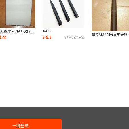
440-
天线,室内,接收,GSM,,
450MHZGSM/3G/GPRS/DTU/2.4G
,高增益无线对讲机外
供应SMA加长直式天线
6
0
¥
.
5
.
00
已售
200+
条
无线模块天线高频对讲机双
频外置
一键登录