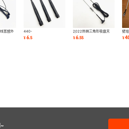
无线宽频外
440-
2022热销三角形吸盘天
壁挂
增强外置双
450MHZGSM/3G/GPRS/DTU/2.4G
线//3G/GSM/2G高增益无
挂式
6
6
4
¥
.
5
¥
.
55
¥
全向橡胶无线模块天线全频
线
置
段外置
~