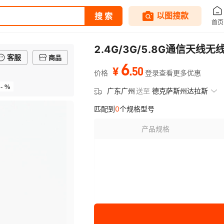
2.4G/3G/5.8G通信天
客服
商品
6
.
50
¥
价格
登录查看更多优惠
- %
广东广州
送至
德克萨斯州达拉斯
匹配到
0
个规格型号
产品规格