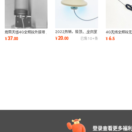
2022热销，吸顶，,全向室
炮筒天线4G全频段外接增
4G天线全频段
内天线,GSM接收优质批发
益强信号宽频无线高增益对
接适配网卡4G
20
37
6
¥
.
00
¥
.
00
¥
.
5
已售
10+
条
增益无线外接
讲机
频
登录查看更多福利