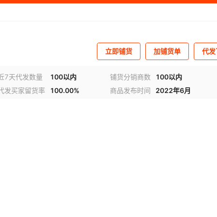
立即铺货
加铺货单
代发
近7天代发数量
100以内
铺货分销商数
100以内
代发买家留货率
100.00%
商品发布时间
2022年6月