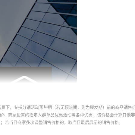
场景下，专指分销活动预热期（若无预热期，则为爆发期）前的商品销售
员价、商家设置的指定人群单品优惠活动等各种优惠；该价格会计算其他
价；若当日商家多次调整销售价格的，取当日最后展示的销售价格。