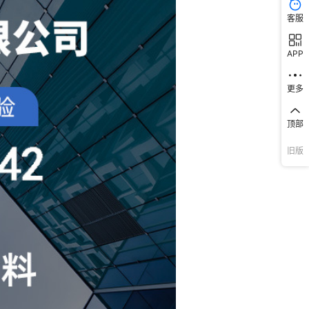
客服
APP
更多
顶部
旧版