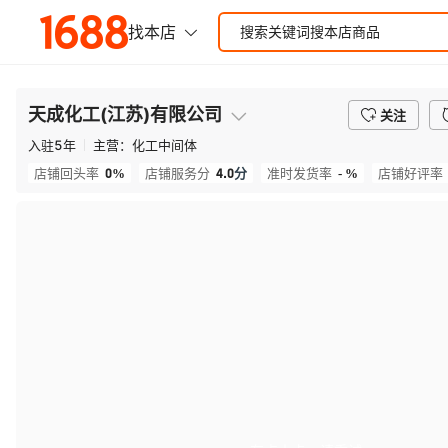
天成化工(江苏)有限公司
关注
入驻
5
年
主营：
化工中间体
0%
4.0
分
- %
店铺回头率
店铺服务分
准时发货率
店铺好评率