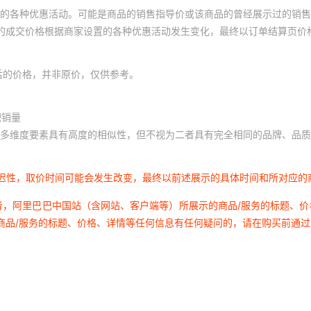
的各种优惠活动。可能是商品的销售指导价或该商品的曾经展示过的销售
体的成交价格根据商家设置的各种优惠活动发生变化，最终以订单结算页价
后的价格，并非原价，仅供参考。
积销量
多维度要素具有高度的相似性，但不视为二者具有完全相同的品牌、品质
延迟性，取价时间可能会发生改变，最终以前述展示的具体时间和所对应的
者，阿里巴巴中国站（含网站、客户端等）所展示的商品/服务的标题、
商品/服务的标题、价格、详情等任何信息有任何疑问的，请在购买前通