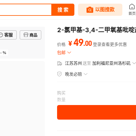
2-氯甲基-3,4-二甲氧基吡啶
客服
商品
49
.
00
¥
价格
登录查看更多优惠
- %
包邮
江苏苏州
送至
加利福尼亚州洛杉矶
晚发必赔
购买
数量