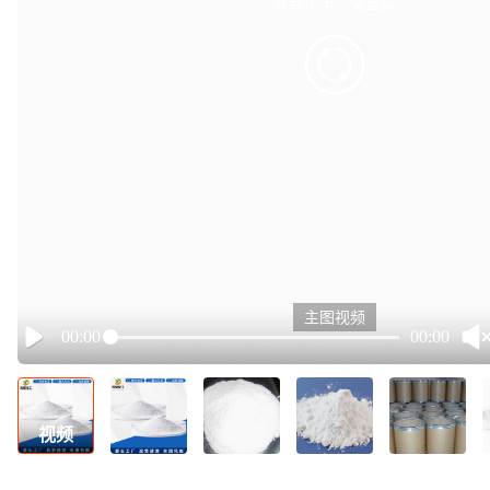
有点小卡，请重试
retry
主图视频
00:00
00:00
Play
视频