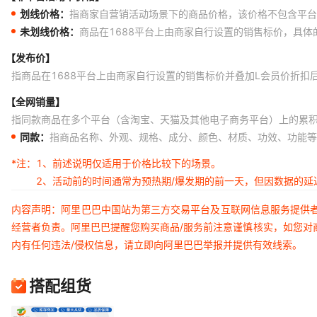
划线价格：
指商家自营销活动场景下的商品价格，该价格不包含平台
未划线价格：
商品在1688平台上由商家自行设置的销售标价，具
【发布价】
指商品在1688平台上由商家自行设置的销售标价并叠加L会员价折扣
【全网销量】
指同款商品在多个平台（含淘宝、天猫及其他电子商务平台）上的累
同款：
指商品名称、外观、规格、成分、颜色、材质、功效、功能等
*注：
1、前述说明仅适用于价格比较下的场景。
2、活动前的时间通常为预热期/爆发期的前一天，但因数据的
内容声明：阿里巴巴中国站为第三方交易平台及互联网信息服务提供
经营者负责。阿里巴巴提醒您购买商品/服务前注意谨慎核实，如您对
内有任何违法/侵权信息，请立即向阿里巴巴举报并提供有效线索。
搭配组货