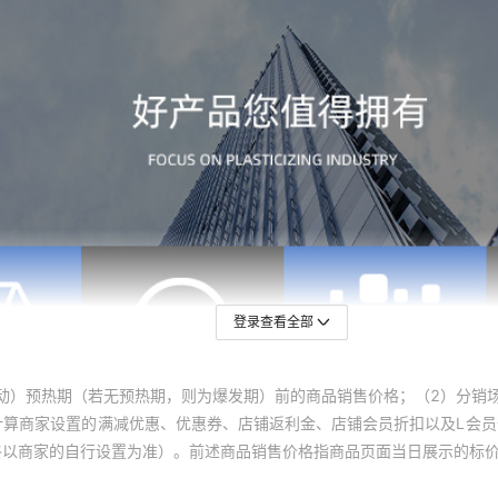
登录查看全部
动）预热期（若无预热期，则为爆发期）前的商品销售价格；（2）分销
计算商家设置的满减优惠、优惠券、店铺返利金、店铺会员折扣以及L会
终以商家的自行设置为准）。前述商品销售价格指商品页面当日展示的标