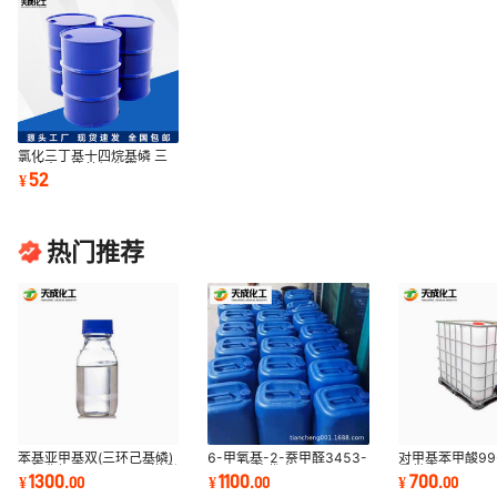
氯化三丁基十四烷基磷 三
丁基十四烷基氯化膦
52
¥
81741-28-8
热门推荐
苯基亚甲基双(三环己基磷)
6-甲氧基-2-萘甲醛3453-
对甲基苯甲酸99-
二氯化钌172222309送货
33-6价格优惠
量供应
1300
1100
700
¥
.
00
¥
.
00
¥
.
00
上门