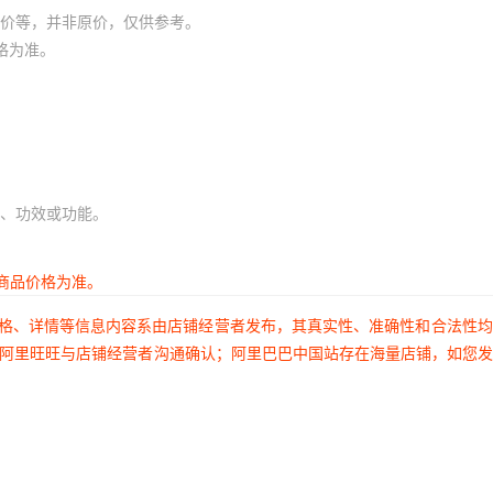
价等，并非原价，仅供参考。
格为准。
、功效或功能。
商品价格为准。
价格、详情等信息内容系由店铺经营者发布，其真实性、准确性和合法性
过阿里旺旺与店铺经营者沟通确认；阿里巴巴中国站存在海量店铺，如您