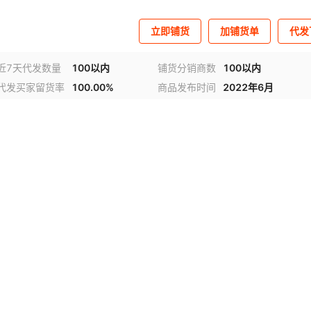
立即铺货
加铺货单
代发
近7天代发数量
100以内
铺货分销商数
100以内
代发买家留货率
100.00%
商品发布时间
2022年6月