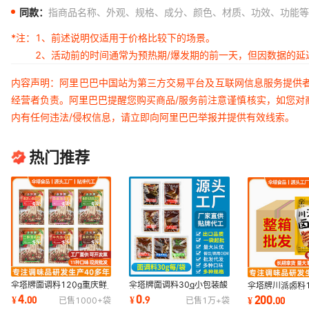
同款：
指商品名称、外观、规格、成分、颜色、材质、功效、功能等
*注：
1、前述说明仅适用于价格比较下的场景。
2、活动前的时间通常为预热期/爆发期的前一天，但因数据的
内容声明：阿里巴巴中国站为第三方交易平台及互联网信息服务提供
经营者负责。阿里巴巴提醒您购买商品/服务前注意谨慎核实，如您对
内有任何违法/侵权信息，请立即向阿里巴巴举报并提供有效线索。
热门推荐
伞塔牌面调料120g重庆鲜
伞塔牌面调料30g小包装酸
伞塔牌川派卤料12
面牛肉酱麻辣面凉面商用批
辣粉干拌面汤面餐饮外卖调
包卤肉调料批发
4
0
200
¥
.
00
¥
.
9
¥
.
00
已售
1000+
袋
已售
1万+
袋
发餐饮源头工厂
料包厂家直销
料包商用酱香卤