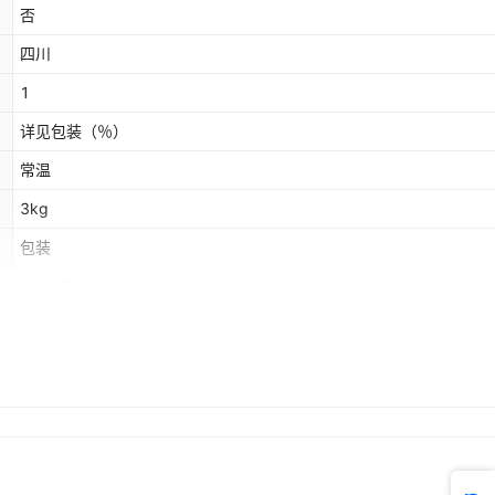
否
四川
1
详见包装
（％）
常温
3kg
包装
SC10351012200195
【微辣】杂酱面调料3kg,【微辣】牛肉面调料3kg,【微辣】担担面调
3kg,【偏辣】麻辣面调料3kg,【偏辣】酸辣面调料3kg,【偏辣】重
调料3kg,【不辣】三鲜面调料3kg,【微辣】卤肉面调料3kg,【偏辣
常温
凉面调料,【不辣】葱油拌面调料