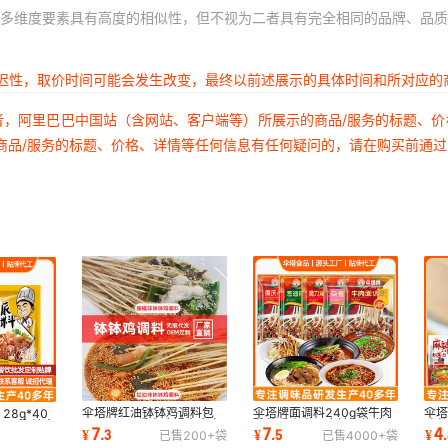
多维度要素具有高度的相似性，但不视为二者具有完全相同的品牌、品质
延迟性，取价时间可能会发生改变，最终以前述展示的具体时间和所对应的
者，阿里巴巴中国站（含网站、客户端等）所展示的商品/服务的标题、
商品/服务的标题、价格、详情等任何信息有任何疑问的，请在购买前通
伞塔牌红油钵钵鸡调料包
伞塔牌面调料240g袋牛肉
伞塔
8g*40
210g四川乐山冷锅串串家
酸菜重庆小面麻辣杂炸酱面
味
四川麻辣卤
7
7
4
¥
.
3
¥
.
5
¥
.
已售
200+
袋
已售
4000+
袋
用冒菜麻辣烫底料
水煮面调料商用
骨