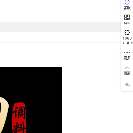
客服
APP
1688
AIBUY
更多
顶部
旧版