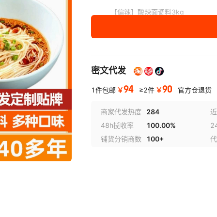
【偏辣】酸辣面调料3kg
【偏辣】重庆小面调料3kg
【不辣】三鲜面调料3kg
密文代发
【微辣】卤肉面调料3kg
94
90
【偏辣】红油凉面调料
￥
￥
1件包邮
≥2件
官方仓退货
展开已售罄商品
商家代发热度
284
近
48h揽收率
100.00%
2
铺货分销商数
100+
代