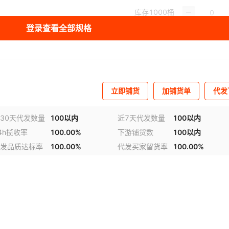
库存
1000
桶
登录查看全部规格
库存
998
桶
库存
999
桶
库存
999
桶
立即铺货
加铺货单
代发
库存
12
桶
30天代发数量
100以内
近7天代发数量
100以内
4h揽收率
100.00%
下游铺货数
100以内
发品质达标率
100.00%
代发买家留货率
100.00%