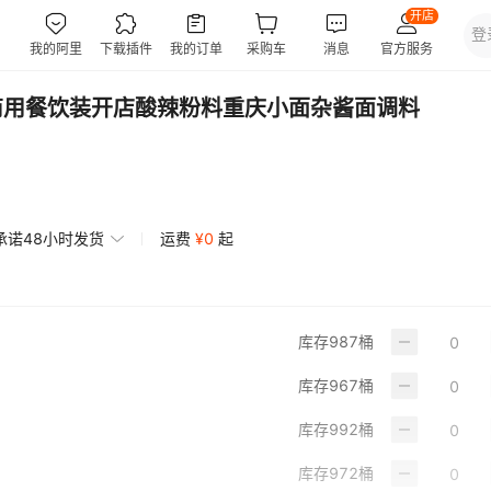
商用餐饮装开店酸辣粉料重庆小面杂酱面调料
承诺48小时发货
运费
¥
0
起
库存
987
桶
库存
967
桶
库存
992
桶
库存
972
桶