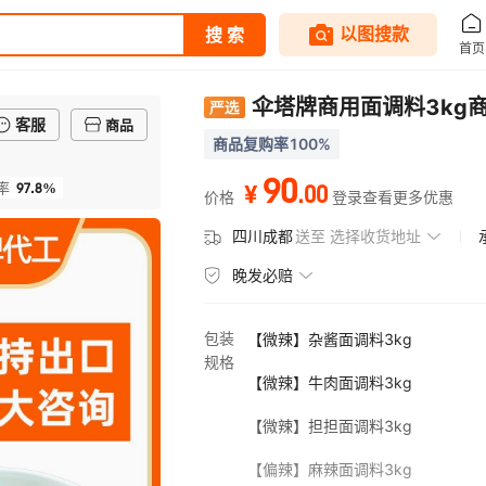
伞塔牌商用面调料3kg
客服
商品
商品复购率100%
90
97.8%
.
00
率
¥
价格
登录查看更多优惠
四川成都
送至
选择收货地址
晚发必赔
包装
【微辣】杂酱面调料3kg
规格
【微辣】牛肉面调料3kg
【微辣】担担面调料3kg
【偏辣】麻辣面调料3kg