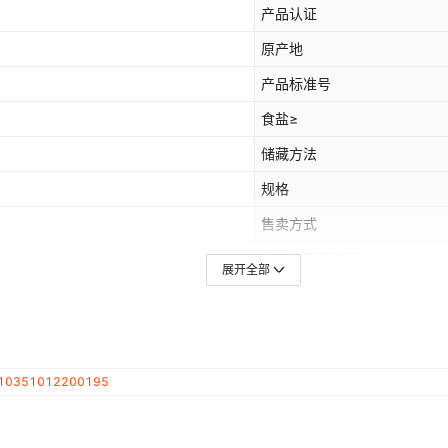
产品认证
原产地
产品标准号
食盐≥
储藏方法
规格
售卖方式
生产许可证编号
展开全部
包装规格
储存条件
10351012200195