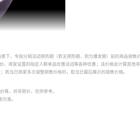
场景下，专指分销活动预热期（若无预热期，则为爆发期）前的商品销售
员价、商家设置的指定人群单品优惠活动等各种优惠；该价格会计算其他
价；若当日商家多次调整销售价格的，取当日最后展示的销售价格。
价等，并非原价，仅供参考。
格为准。