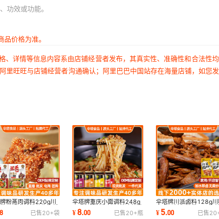
、功效或功能。
商品价格为准。
价格、详情等信息内容系由店铺经营者发布，其真实性、准确性和合法性
过阿里旺旺与店铺经营者沟通确认；阿里巴巴中国站存在海量店铺，如您
牌粉蒸肉调料220g川
伞塔牌重庆小面调料248g
伞塔牌川派卤料128g川
蒸菜五香麻辣粉蒸牛肉排
四川红油辣椒油瓶装凉拌菜
卤肉调料包批发四川麻
8
5
8
¥
.
00
¥
.
00
已售
20+
袋
已售
20+
瓶
已售
20
家用商用批发
凉面凉皮调味料
料包商用酱香卤