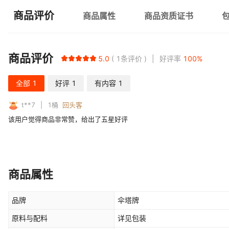
商品评价
商品属性
商品资质证书
商品评价
5.0
1
条评价
好评率
100
%
全部
1
好评
1
有内容
1
t**7
1
桶
回头客
该用户觉得商品非常赞，给出了五星好评
商品属性
品牌
伞塔牌
原料与配料
详见包装