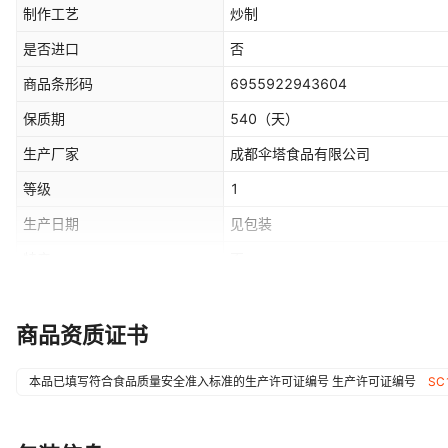
制作工艺
炒制
是否进口
否
商品条形码
6955922943604
保质期
540
（天）
生产厂家
成都伞塔食品有限公司
等级
1
生产日期
见包装
特产
否
货号
1
商品资质证书
适用场景
商用
本品已填写符合食品质量安全准入标准的生产许可证编号
生产许可证编号
SC
口味
见规格