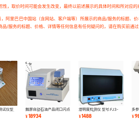
延迟性，取价时间可能会发生改变，最终以前述展示的具体时间和所对应的
者，阿里巴巴中国站（含网站、客户端等）所展示的商品/服务的标题、
商品/服务的标题、价格、详情等任何信息有任何疑问的，请在购买前通
测试仪型
触屏自动石油产品闭口闪点
澄明度检测仪 型号:FJ3-
多参
T-250 库
测定仪型号HC999-
YB-2库号：M129452
测仪
18934
1488
9
¥
¥
¥
HCR1011A库号：
8C
M16985