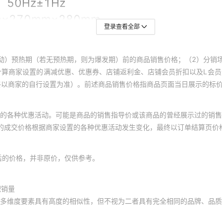
登录查看全部
动）预热期（若无预热期，则为爆发期）前的商品销售价格；（2）分销
计算商家设置的满减优惠、优惠券、店铺返利金、店铺会员折扣以及L会
终以商家的自行设置为准）。前述商品销售价格指商品页面当日展示的标
的各种优惠活动。可能是商品的销售指导价或该商品的曾经展示过的销售
体的成交价格根据商家设置的各种优惠活动发生变化，最终以订单结算页价
后的价格，并非原价，仅供参考。
积销量
多维度要素具有高度的相似性，但不视为二者具有完全相同的品牌、品质