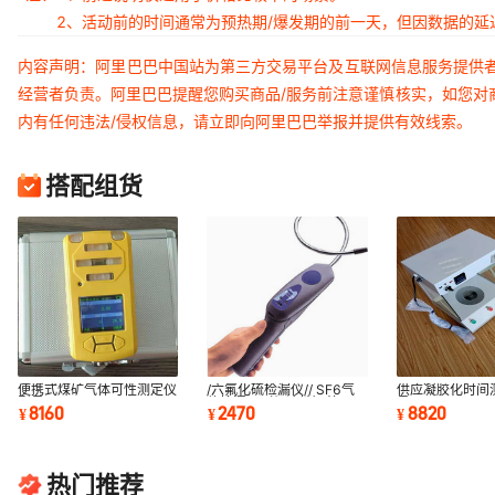
2、活动前的时间通常为预热期/爆发期的前一天，但因数据的
内容声明：阿里巴巴中国站为第三方交易平台及互联网信息服务提供
经营者负责。阿里巴巴提醒您购买商品/服务前注意谨慎核实，如您对
内有任何违法/侵权信息，请立即向阿里巴巴举报并提供有效线索。
搭配组货
便携式煤矿气体可性测定仪
/六氟化硫检漏仪// SF6气
供应凝胶化时间
型号:CN61M-BMK-III(A)
体检漏仪（经济性）德国
号:M175389/G
8160
2470
8820
¥
¥
¥
库号M401322
MTR8-TEK-MATE
号：M175389
热门推荐