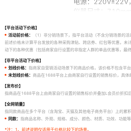
【平台活动下价格】
活动前价格：
（1）非分销场景下，指平台活动（不含分销场景的活
前述价格未计算平台发放的各种采购津贴、跨店券、红包等优惠，未
动下的各种优惠（包括商家自行设置的非指定人群的单品优惠等，最
【非平台活动下价格】
划线价格：
指商家自营销活动场景下的商品价格，该价格不包含平台
未划线价格：
商品在1688平台上由商家自行设置的销售标价，具
【发布价】
指商品在1688平台上由商家自行设置的销售标价并叠加L会员价折扣
【全网销量】
指同款商品在多个平台（含淘宝、天猫及其他电子商务平台）上的累
同款：
指商品名称、外观、规格、成分、颜色、材质、功效、功能等
*注：
1、前述说明仅适用于价格比较下的场景。