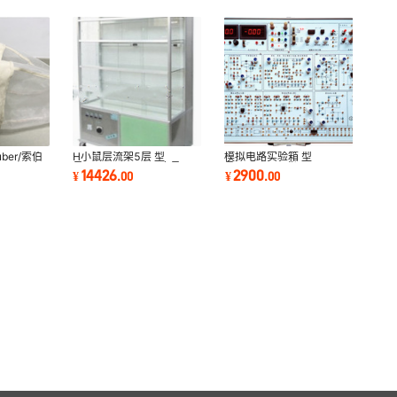
ber/索伯
H小鼠层流架5层 型
模拟电路实验箱 型
suber 库
号:TK822-CLJ-5库号：
号:VV511 现货
14426
2900
¥
.
00
¥
.
00
M61623