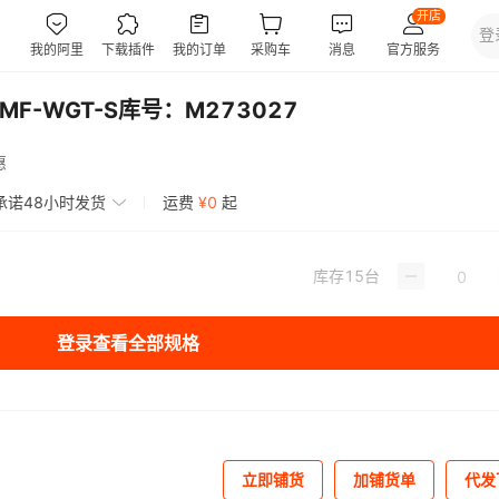
F-WGT-S库号：M273027
惠
承诺48小时发货
运费
¥
0
起
库存
15
台
登录查看全部规格
立即铺货
加铺货单
代发