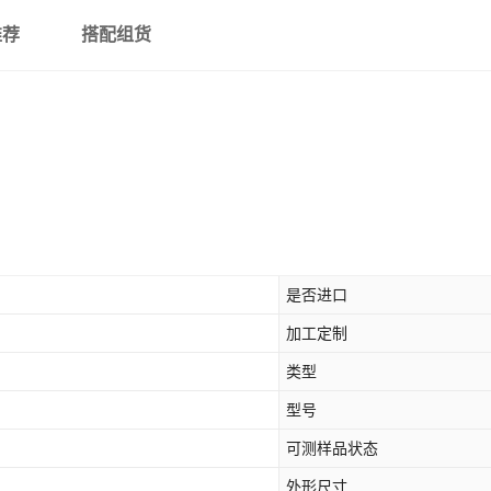
推荐
搭配组货
是否进口
加工定制
类型
型号
可测样品状态
外形尺寸