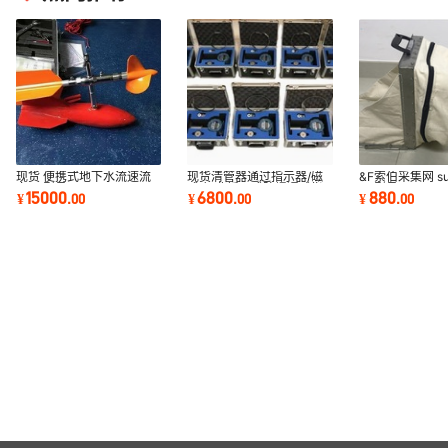
现货 便携式地下水流速流
现货清管器通过指示器/磁
&F索伯采集网 su
向仪 型号：DXS-1
感应/非插入式防爆通球指
网 型号:KH055-
15000
6800
880
¥
.
00
¥
.
00
¥
.
00
示器 型号:HFD
号：M20810