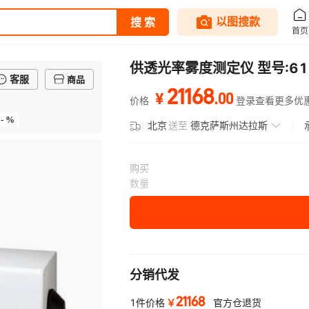
供透光率雾度测定仪 型号:61M
客服
商品
21168
.
00
¥
价格
登录查看更多优
- %
北京
送至
德克萨斯州达拉斯
购买
数量
分销代发
21168
￥
1件价格
官方仓退货