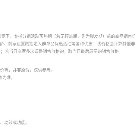
场景下，专指分销活动预热期（若无预热期，则为爆发期）前的商品销售
员价、商家设置的指定人群单品优惠活动等各种优惠；该价格会计算其他
价；若当日商家多次调整销售价格的，取当日最后展示的销售价格。
价等，并非原价，仅供参考。
格为准。
、功效或功能。