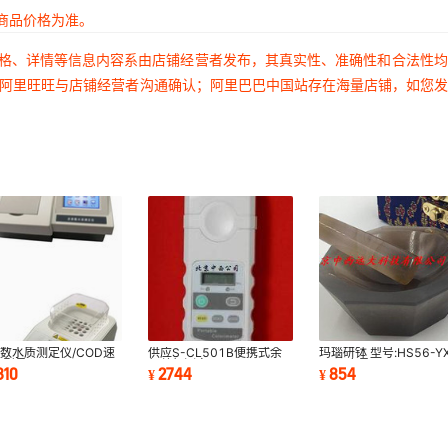
商品价格为准。
价格、详情等信息内容系由店铺经营者发布，其真实性、准确性和合法性
过阿里旺旺与店铺经营者沟通确认；阿里巴巴中国站存在海量店铺，如您
数水质测定仪/COD速
供应S-CL501B便携式余
玛瑙研钵 型号:HS56-YX
 型号:HS03-MULP-
氯总氯测定仪 M180049
A01 库号：M238026
810
2744
854
¥
¥
库号：M277705