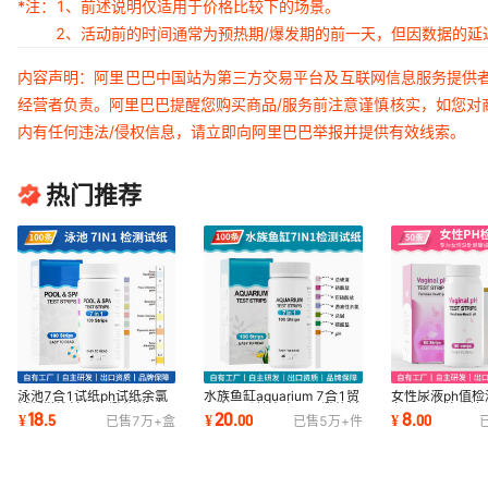
*注：
1、前述说明仅适用于价格比较下的场景。
2、活动前的时间通常为预热期/爆发期的前一天，但因数据的
内容声明：阿里巴巴中国站为第三方交易平台及互联网信息服务提供
经营者负责。阿里巴巴提醒您购买商品/服务前注意谨慎核实，如您对
内有任何违法/侵权信息，请立即向阿里巴巴举报并提供有效线索。
热门推荐
泳池7合1试纸ph试纸余氯
水族鱼缸aquarium 7合1贸
女性尿液ph值检
试纸游泳池亚马逊热销100
易出口跨境电商亚马逊热销
条100条装跨境
18
20
8
¥
.
5
¥
.
00
¥
.
00
已售
7万+
盒
已售
5万+
件
条水质检测试纸
100条检测试纸
现货订货测试条