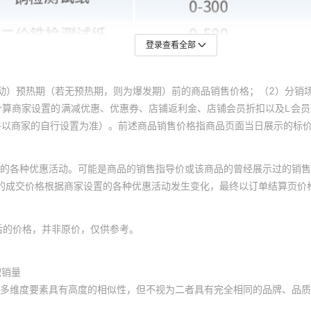
登录查看全部
动）预热期（若无预热期，则为爆发期）前的商品销售价格；（2）分销
计算商家设置的满减优惠、优惠券、店铺返利金、店铺会员折扣以及L会
终以商家的自行设置为准）。前述商品销售价格指商品页面当日展示的标
的各种优惠活动。可能是商品的销售指导价或该商品的曾经展示过的销售
体的成交价格根据商家设置的各种优惠活动发生变化，最终以订单结算页价
后的价格，并非原价，仅供参考。
积销量
多维度要素具有高度的相似性，但不视为二者具有完全相同的品牌、品质