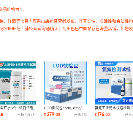
商品价格为准。
价格、详情等信息内容系由店铺经营者发布，其真实性、准确性和合法性
过阿里旺旺与店铺经营者沟通确认；阿里巴巴中国站存在海量店铺，如您
鱼缸水6合1检测试纸
COD测试包cod0-8mg/L
氨氮工业污水快速检测
包装100条现货亚马逊
检测仪测试包水质快速分析
279
176
.
5
¥
.
00
¥
.
00
已售
3万+
件
已售
3
盒
已售
销水族测试条
化学需氧量测试盒