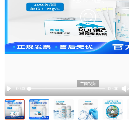
有点小卡，请重试
retry
主图视频
00:00
00:00
Play
视频