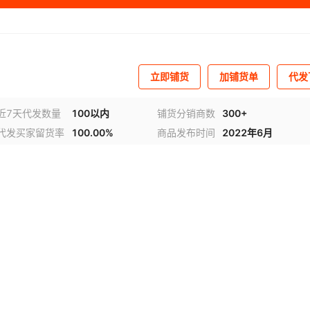
立即铺货
加铺货单
代发
近7天代发数量
100以内
铺货分销商数
300+
代发买家留货率
100.00%
商品发布时间
2022年6月