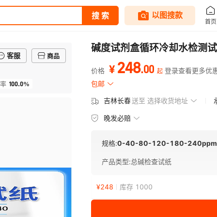
碱度试剂盒循环冷却水检测试
客服
商品
248
.
00
¥
价格
登录查看更多优
起
100.0%
包邮
率
吉林长春
送至
选择收货地址
晚发必赔
规格:
0-40-80-120-180-240ppm
产品类型
:
总碱检查试纸
¥
248
库存 1000