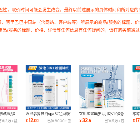
延迟性，取价时间可能会发生改变，最终以前述展示的具体时间和所对应的
者，阿里巴巴中国站（含网站、客户端等）所展示的商品/服务的标题、
商品/服务的标题、价格、详情等任何信息有任何疑问的，请在购买前通
测试纸50
泳池温泉热浴spa3合1现货
饮用水家庭生活用水100条
水族
电商畅销品
100条检测试纸亚马逊跨境
16in1亚马逊跨境选品水质
中性
12
32
17
¥
.
00
¥
.
5
¥
已售
2万+
盒
已售
8000+
包
已售
5万+
包
电商泳池测试纸
检测试纸测试条
热