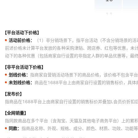
【平台活动下价格】
活动前价格：
（1）非分销场景下，指平台活动（不含分销场景的活
前述价格未计算平台发放的各种采购津贴、跨店券、红包等优惠，未
动下的各种优惠（包括商家自行设置的非指定人群的单品优惠等，最
【非平台活动下价格】
划线价格：
指商家自营销活动场景下的商品价格，该价格不包含平台
未划线价格：
商品在1688平台上由商家自行设置的销售标价，具
【发布价】
指商品在1688平台上由商家自行设置的销售标价并叠加L会员价折扣
【全网销量】
指同款商品在多个平台（含淘宝、天猫及其他电子商务平台）上的累
同款：
指商品名称、外观、规格、成分、颜色、材质、功效、功能等