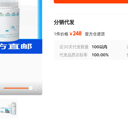
分销代发
248
￥
1件价格
官方仓退货
近30天代发数量
100以内
代发品质达标率
100.00%