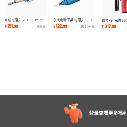
东成电磨头S1J-FF02-25
东成电动工具 电磨头 S1J-
锐奇ken电锤28
直磨机内孔机磨孔机电磨机
FF03-10 内孔机 直磨机 可
率工业级两用电
151
122
317
¥
.
00
¥
.
00
¥
.
00
已售
6
台
已售
10+
台
打磨机电动工具
调速电磨
钻套装
登录查看更多福利