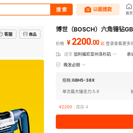
博世（BOSCH）六角锤钻G
客服
商品
2200
.
00
¥
价格
登录查看更多
起
送至
加利福尼亚州洛杉矶
承
晚发必赔
规格:
GBH5-38X
单次最大锤击力
:
5.9
¥
2200
库存 4