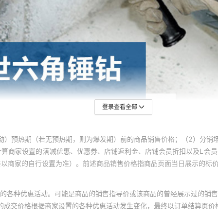
登录查看全部
动）预热期（若无预热期，则为爆发期）前的商品销售价格；（2）分销
计算商家设置的满减优惠、优惠券、店铺返利金、店铺会员折扣以及L会
终以商家的自行设置为准）。前述商品销售价格指商品页面当日展示的标
的各种优惠活动。可能是商品的销售指导价或该商品的曾经展示过的销售
体的成交价格根据商家设置的各种优惠活动发生变化，最终以订单结算页价