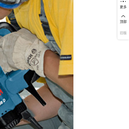
更多
顶部
旧版