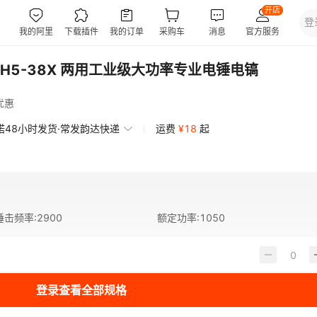
BH5-38X 两用工业级大功率专业电锤电镐
优惠
诺48小时发货·常发韵达快递
运费
¥
18
起
锤击频率
:
2900
额定功率
:
1050
登录查看全部规格