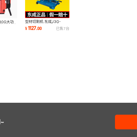
型材切割机 东成J3G-
30G大功
FF05-400B东成三相400
锤电镐冲击
1127
¥
.
00
已售
7
台
型 16寸砂轮切割机
~