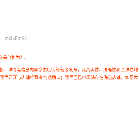
、功效或功能。
商品价格为准。
价格、详情等信息内容系由店铺经营者发布，其真实性、准确性和合法性
过阿里旺旺与店铺经营者沟通确认；阿里巴巴中国站存在海量店铺，如您