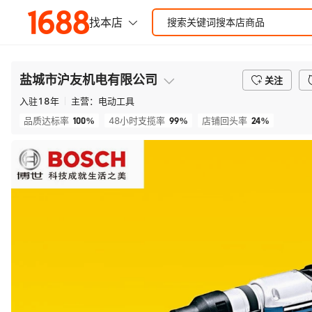
盐城市沪友机电有限公司
关注
入驻
18
年
主营：
电动工具
100%
99%
24%
品质达标率
48小时支揽率
店铺回头率