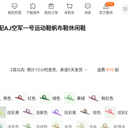
适配AJ空军一号运动鞋帆布鞋休闲鞋
2双以内
预计12小时发货，承诺5天发货
运费
¥
10
起
黑色
红色
绿色
果绿
粉红色
炫彩黄
浅紫色
炫彩紫
棕色
炫彩
浅蓝色
浅绿色
金色
浅金
玫瑰金