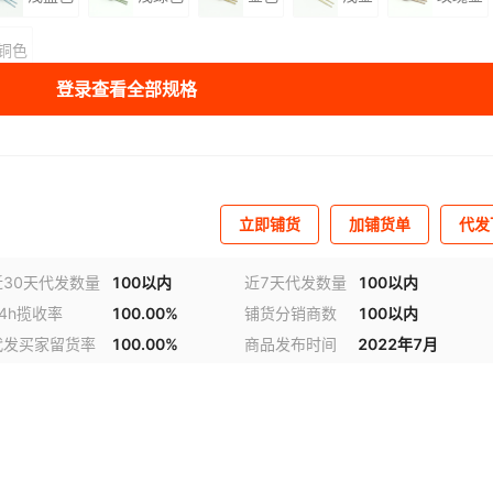
铜色
登录查看全部规格
库存
963
双
库存
2325
双
库存
4065
双
立即铺货
加铺货单
代发
库存
4930
双
库存
4999
双
近30天代发数量
100以内
近7天代发数量
100以内
24h揽收率
100.00%
铺货分销商数
100以内
视频
库存
4988
双
代发买家留货率
100.00%
商品发布时间
2022年7月
库存
4341
双