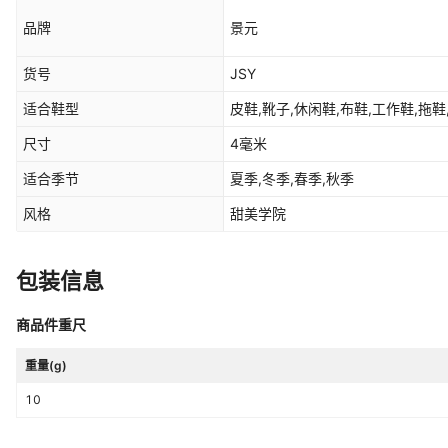
品牌
景元
货号
JSY
适合鞋型
皮鞋,靴子,休闲鞋,布鞋,工作鞋,拖鞋
尺寸
4毫米
适合季节
夏季,冬季,春季,秋季
风格
甜美学院
包装信息
商品件重尺
重量(g)
10