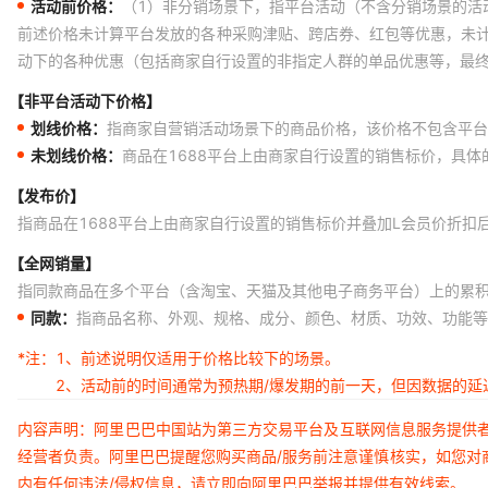
活动前价格：
（1）非分销场景下，指平台活动（不含分销场景的活
前述价格未计算平台发放的各种采购津贴、跨店券、红包等优惠，未
动下的各种优惠（包括商家自行设置的非指定人群的单品优惠等，最
【非平台活动下价格】
划线价格：
指商家自营销活动场景下的商品价格，该价格不包含平台
未划线价格：
商品在1688平台上由商家自行设置的销售标价，具
【发布价】
指商品在1688平台上由商家自行设置的销售标价并叠加L会员价折扣
【全网销量】
指同款商品在多个平台（含淘宝、天猫及其他电子商务平台）上的累
同款：
指商品名称、外观、规格、成分、颜色、材质、功效、功能等
*注：
1、前述说明仅适用于价格比较下的场景。
2、活动前的时间通常为预热期/爆发期的前一天，但因数据的
内容声明：阿里巴巴中国站为第三方交易平台及互联网信息服务提供
经营者负责。阿里巴巴提醒您购买商品/服务前注意谨慎核实，如您对
内有任何违法/侵权信息，请立即向阿里巴巴举报并提供有效线索。