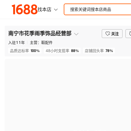
南宁市花季雨季饰品经营部
关注
入驻
11
年
主营：
鞋配件
100%
88%
78%
品质达标率
48小时支揽率
店铺回头率