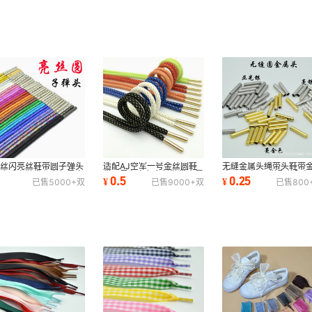
银丝闪亮丝鞋带圆子弹头
适配AJ空军一号金丝圆鞋
无缝金属头绳带头鞋带
属头反光鞋带七彩虹黑白
带男黑色白色女长鞋带金属
头子弹头DIY鞋配件腰绳
0.5
0.25
¥
¥
已售
5000+
双
已售
9000+
双
已售
800
红蓝绿紫色
头鞋带批发
包头金色银色