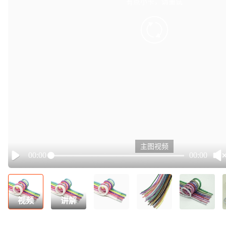
有点小卡，请重试
retry
主图视频
00:00
00:00
Play
视频
讲解