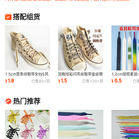
搭配组货
1.5cm宽条纹鞋带女INS风
加粗炫彩闪亮丝鞋带金丝银
1.2cm加密麦
男帆布鞋带间色红色绿色卡
丝男女帆布运动休闲鞋带
带白色七彩渐变
1.8
1.5
0.5
¥
¥
¥
已售
80+
双
已售
100+
双
已
其色鞋带批发
布鞋空军一号
热门推荐