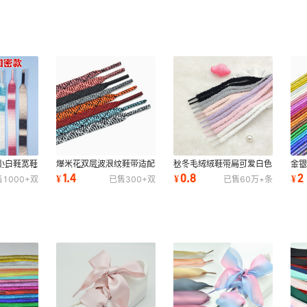
昆小白鞋宽鞋
爆米花双层波浪纹鞋带适配
秋冬毛绒绒鞋带扁可爱白色
金
适配板鞋帆
UB空军一号休闲鞋运动鞋
雪花毛毛虫女潮适配AJ1空
金
1.4
0.8
2
¥
¥
¥
售
1000+
双
已售
300+
双
已售
60万+
条
黑白蓝红色
军一号批发
粉