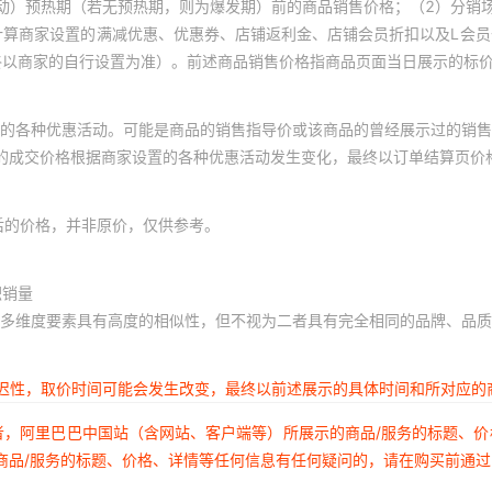
动）预热期（若无预热期，则为爆发期）前的商品销售价格；（2）分销
计算商家设置的满减优惠、优惠券、店铺返利金、店铺会员折扣以及L会
终以商家的自行设置为准）。前述商品销售价格指商品页面当日展示的标
的各种优惠活动。可能是商品的销售指导价或该商品的曾经展示过的销售
体的成交价格根据商家设置的各种优惠活动发生变化，最终以订单结算页价
后的价格，并非原价，仅供参考。
积销量
多维度要素具有高度的相似性，但不视为二者具有完全相同的品牌、品质
延迟性，取价时间可能会发生改变，最终以前述展示的具体时间和所对应的
者，阿里巴巴中国站（含网站、客户端等）所展示的商品/服务的标题、
商品/服务的标题、价格、详情等任何信息有任何疑问的，请在购买前通