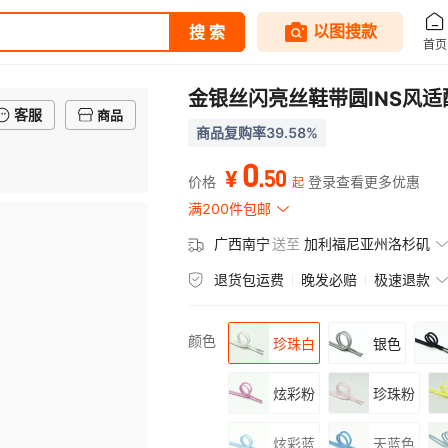
金银丝闪亮丝鞋带圆INS风
客服
商品
商品复购率39.58%
0
.
50
¥
价格
登录查看更多优惠
起
满200件包邮
广西南宁
送至
加利福尼亚州洛杉矶
退货包运费
晚发必赔
极速退款
颜色
珍珠白
银色
炫彩粉
珍珠粉
炫彩蓝
天蓝色