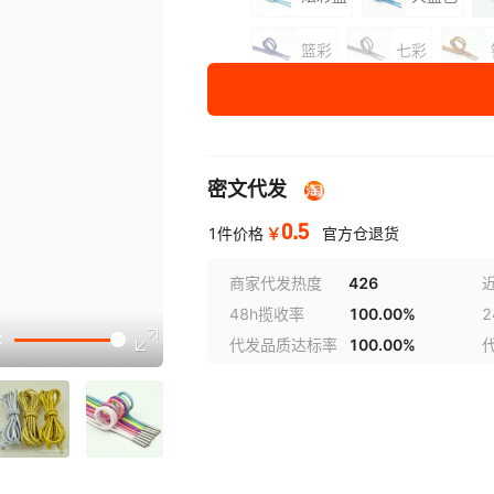
篮彩
七彩
长度
100cm
120cm
密文代发
140cm
0.5
160cm
￥
1件价格
官方仓退货
180cm
商家代发热度
426
48h揽收率
100.00%
讲解
200cm
代发品质达标率
100.00%
1条1米不打头