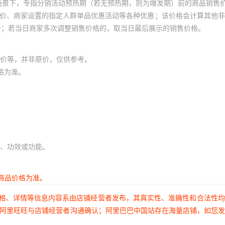
场景下，专指分销活动预热期（若无预热期，则为爆发期）前的商品销售
员价、商家设置的指定人群单品优惠活动等各种优惠；该价格会计算其他
价；若当日商家多次调整销售价格的，取当日最后展示的销售价格。
价等，并非原价，仅供参考。
格为准。
、功效或功能。
商品价格为准。
价格、详情等信息内容系由店铺经营者发布，其真实性、准确性和合法性
过阿里旺旺与店铺经营者沟通确认；阿里巴巴中国站存在海量店铺，如您