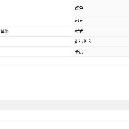
颜色
型号
,其他
样式
鞋带长度
长度