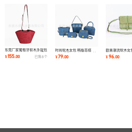
东莞厂家葡萄牙软木手提包
时尚软木女包 韩版百搭
欧美潮流软木女
欧美时尚新款女包 质地柔
cork手提包 天然软木PU法
搭真木斜跨包 
155
79
96
¥
.
00
¥
.
00
¥
.
00
已售
8
个
软真木水桶包
式腋下包
然软木PU时款包