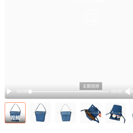
有点小卡，请重试
retry
主图视频
00:00
00:00
Play
视频