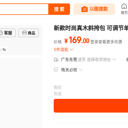
新款时尚真木斜挎包 可调节单
客服
商品
169
.
00
¥
价格
登录查看更多优惠
- %
5件混批
广东东莞
送至
选择收货地址
晚发必赔
购买
数量