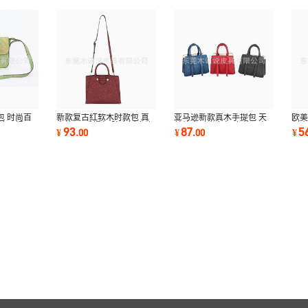
包 时尚百
新款复古红软木时款包 真
亚马逊新款真木手提包 天
欧
牛油果绿天
木纹PU手提包 防水树皮纹
然软木时尚女包 东莞厂家
创意
93
87
5
¥
.
00
¥
.
00
¥
单肩包
强