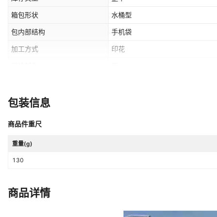
箱包形状
水桶型
包内部结构
手机袋
加工方式
印花
提拎部件
无
是否出口
是
有无夹层
有
包装信息
适用场景
日常搭配
商品件重尺
重量(g)
130
商品详情