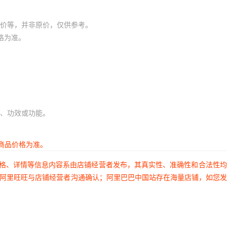
价等，并非原价，仅供参考。
格为准。
、功效或功能。
商品价格为准。
价格、详情等信息内容系由店铺经营者发布，其真实性、准确性和合法性
过阿里旺旺与店铺经营者沟通确认；阿里巴巴中国站存在海量店铺，如您