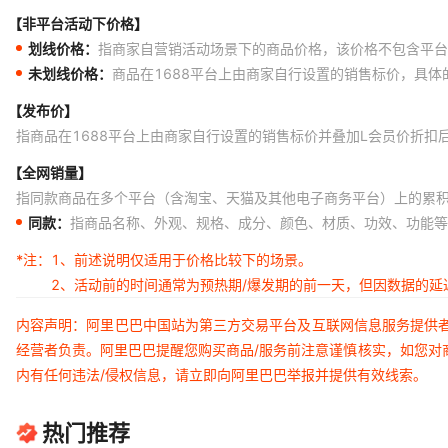
【非平台活动下价格】
划线价格：
指商家自营销活动场景下的商品价格，该价格不包含平台
未划线价格：
商品在1688平台上由商家自行设置的销售标价，具
【发布价】
指商品在1688平台上由商家自行设置的销售标价并叠加L会员价折扣
【全网销量】
指同款商品在多个平台（含淘宝、天猫及其他电子商务平台）上的累
同款：
指商品名称、外观、规格、成分、颜色、材质、功效、功能等
*注：
1、前述说明仅适用于价格比较下的场景。
2、活动前的时间通常为预热期/爆发期的前一天，但因数据的
内容声明：阿里巴巴中国站为第三方交易平台及互联网信息服务提供
经营者负责。阿里巴巴提醒您购买商品/服务前注意谨慎核实，如您对
内有任何违法/侵权信息，请立即向阿里巴巴举报并提供有效线索。
热门推荐