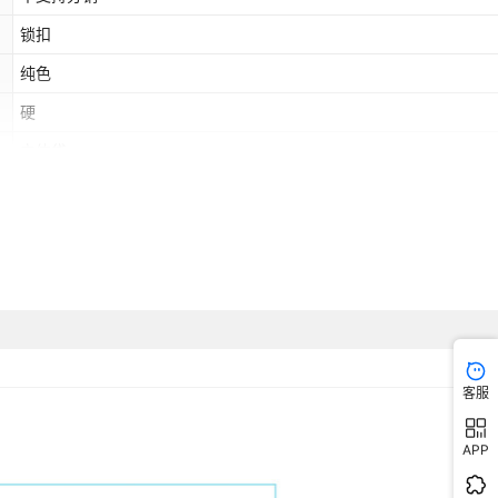
锁扣
纯色
硬
立体袋
否
单根
客服
APP