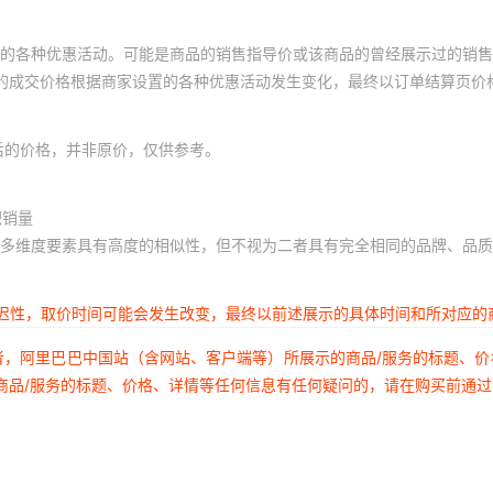
的各种优惠活动。可能是商品的销售指导价或该商品的曾经展示过的销售
体的成交价格根据商家设置的各种优惠活动发生变化，最终以订单结算页价
后的价格，并非原价，仅供参考。
积销量
多维度要素具有高度的相似性，但不视为二者具有完全相同的品牌、品质
延迟性，取价时间可能会发生改变，最终以前述展示的具体时间和所对应的
者，阿里巴巴中国站（含网站、客户端等）所展示的商品/服务的标题、
商品/服务的标题、价格、详情等任何信息有任何疑问的，请在购买前通