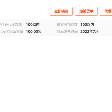
立即铺货
加铺货单
代发
近7天代发数量
100以内
铺货分销商数
100以内
代发买家留货率
100.00%
商品发布时间
2022年7月