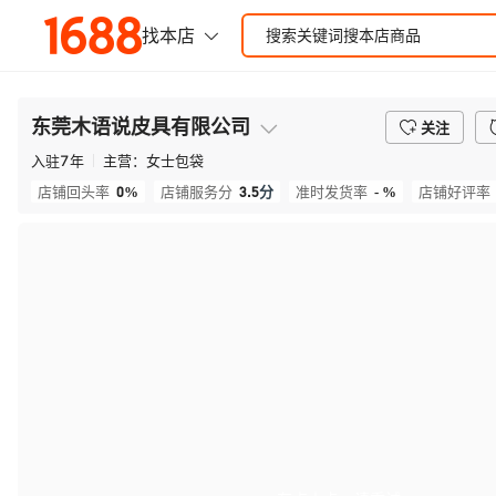
东莞木语说皮具有限公司
关注
入驻
7
年
主营：
女士包袋
0%
3.5
分
- %
店铺回头率
店铺服务分
准时发货率
店铺好评率