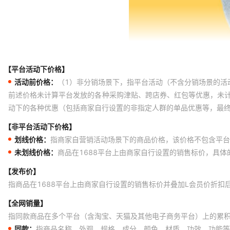
【平台活动下价格】
活动前价格：
（1）非分销场景下，指平台活动（不含分销场景的活
前述价格未计算平台发放的各种采购津贴、跨店券、红包等优惠，未
动下的各种优惠（包括商家自行设置的非指定人群的单品优惠等，最
【非平台活动下价格】
划线价格：
指商家自营销活动场景下的商品价格，该价格不包含平台
未划线价格：
商品在1688平台上由商家自行设置的销售标价，具
【发布价】
指商品在1688平台上由商家自行设置的销售标价并叠加L会员价折扣
【全网销量】
指同款商品在多个平台（含淘宝、天猫及其他电子商务平台）上的累
同款：
指商品名称、外观、规格、成分、颜色、材质、功效、功能等