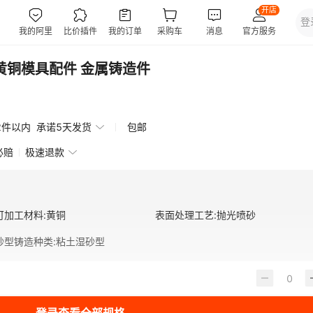
黄铜模具配件 金属铸造件
2件以内
承诺5天发货
包邮
必赔
极速退款
可加工材料
:
黄铜
表面处理工艺
:
抛光喷砂
砂型铸造种类
:
粘土湿砂型