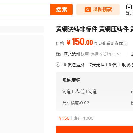
黄铜浇铸非标件 黄铜压铸件 
150
.
00
¥
价格
登录查看更多优惠
河北沧州
送至
选择收货地址
退货包运费
7天无理由退货
晚发
规格:
黄铜
铸造工艺
:
低压铸造
尺寸精度
:
0.02
¥
150
库存 1000