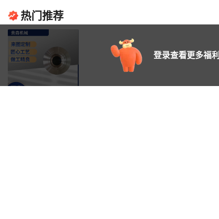
热门推荐
登录查看更多福利
翻沙铸铜件 工艺品 精铸浇
铸 机械配件铸铜件
30
¥
.
00