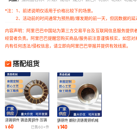
*注：
1、前述说明仅适用于价格比较下的场景。
2、活动前的时间通常为预热期/爆发期的前一天，但因数据的
内容声明：阿里巴巴中国站为第三方交易平台及互联网信息服务提供
经营者负责。阿里巴巴提醒您购买商品/服务前注意谨慎核实，如您对
内有任何违法/侵权信息，请立即向阿里巴巴举报并提供有效线索。
搭配组货
浇铸铜件 铸造黄铜件 压铸
铸铜件 翻砂浇铸黄铜机械
件 黄铜砂铸机械配件
配件 非标铸铜件 黄铜五金
60
140
¥
¥
已售
60+
件
件