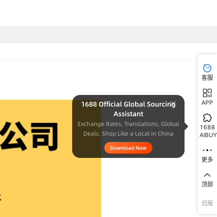
客服
APP
1688
AIBUY
更多
顶部
旧版