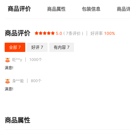
商品评价
商品属性
包装信息
商品
商品评价
5.0
7
条评价
好评率
100
%
全部
7
好评
7
有内容
7
眨**y
1000
个
满意!
身**能
800
个
满意!
商品属性