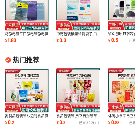
镀铝阴阳自封袋
防静电袋平口静电袋静电屏
中德包装核酸检测袋子 白
包装袋食品包装
蔽密封袋主板硬盘led灯条
卡纸试剂包装袋胶印包装袋
0.5
1.83
0.3
¥
¥
¥
已
袋五金配件袋
防静电袋子
检测卡类包装
热门推荐
食品包装袋 自立自封袋草
休闲小食品自立
乳制品包装袋八边封食品袋
莓脆果包装袋榴莲脆芒果干
包装袋牛轧糖雪
奶茶奶酪自封自立袋坚果包
0
0
0
¥
.
3
¥
.
88
¥
.
2
已售
32万+
个
已
密封袋拉链袋
厂规格多样
装袋印刷logo