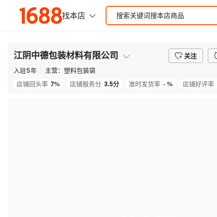
江阴中德包装材料有限公司
关注
入驻
5
年
主营：
塑料包装袋
7%
3.5
分
- %
店铺回头率
店铺服务分
准时发货率
店铺好评率