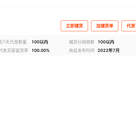
立即铺货
加铺货单
代发
近7天代发数量
100以内
铺货分销商数
100以内
代发买家留货率
100.00%
商品发布时间
2022年7月