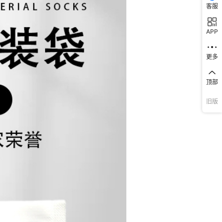
客服
APP
更多
顶部
旧版