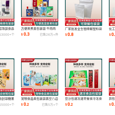
铝箔袋食品
方便蒸煮类包装袋 牛肉肉
厂家批发全生物降解塑料袋
化工
袋硅胶礼物
脯类可加热包装袋 可来图
PLA包装袋 可降解自粘包
包装
0.3
0.8
0
¥
¥
¥
售
3000+
个
已售
26万+
件
定 中德包装
装袋厂家包装袋
可定
自封袋糖果
宠物食品类包装袋真空八边
异形
豆沙包速冻速早餐食冷冻食
花酥密封袋
封密封通用猫粮狗粮包装袋
包
品菜包子 速冻类产品包装
0
0
0
¥
.
2
¥
.
¥
.
2
售
5000+
个
已售
5万+
个
宠物冻干食品
封
袋厂家供应可