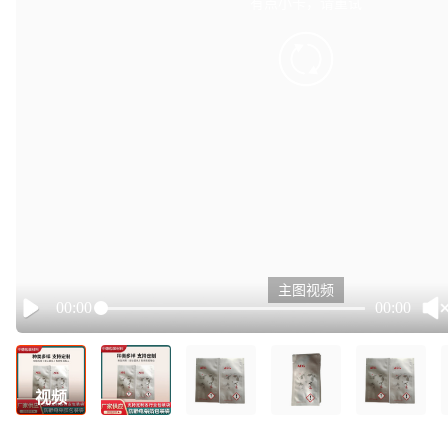
有点小卡，请重试
retry
主图视频
00:00
00:00
Play
视频