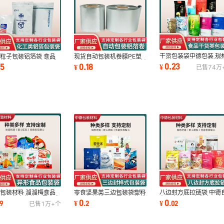
干货包装袋中德包装 规
粒子包装铝箔袋 食品
现货自动包装机卷膜PE塑
图案可定枸杞红枣核桃
袋 中德包装 图案样式
封镀铝包装复合铝箔食品封
0.23
.5
0.18
¥
¥
已售
74万
袋食品包装
 自有材料
口复合膜包装膜
包装材料 溜溜梅食品
零食坚果类三边包装袋塑料
八边封方底拉链袋 中德
装袋西梅乌梅休闲零食自
食品包装袋坚果零食铝箔袋
有PE材料 厂家供应可定
0
0
9
¥
.
2
¥
.
02
已售
1万+
个
袋拉链包袋
制作休闲食品
装袋食品袋多用