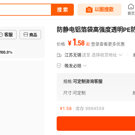
防静电铝箔袋高强度透明PE
客服
商品
1
.
58
¥
价格
登录查看更多优惠
起
100.0%
江苏无锡
送至
选择收货地址
晚发必赔
规格:
可定制咨询客服
尺寸
:
可定制
¥
1.58
库存 9994559