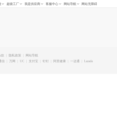
条款
隐私政策
网站导航
通信
万网
UC
支付宝
钉钉
阿里健康
一达通
Lazada