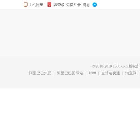
© 2010-2019 1688.com 版权
阿里巴巴集团
阿里巴巴国际站
1688
全球速卖通
淘宝网