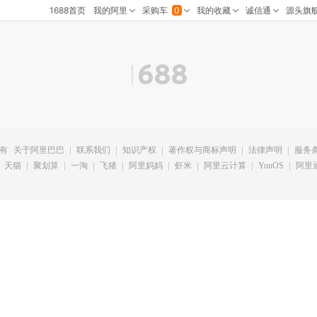
所有
关于阿里巴巴
联系我们
知识产权
著作权与商标声明
法律声明
服务
天猫
聚划算
一淘
飞猪
阿里妈妈
虾米
阿里云计算
YunOS
阿里