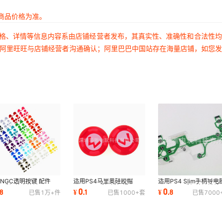
商品价格为准。
价格、详情等信息内容系由店铺经营者发布，其真实性、准确性和合法性
过阿里旺旺与店铺经营者沟通确认；阿里巴巴中国站存在海量店铺，如您
NGC透明按键 配件
适用PS4马里奥硅胶帽
适用PS4 Slim手柄导电
C 手柄外壳按键ABXY
PS5 360手柄摇杆帽 PS3
PS4 PRO手柄按键排线
0
0
8
¥
.
1
¥
.
8
已售
1万+
件
已售
1000+
套
已售
7000
料按键手柄按键彩色
PS2喷色胶帽单个
JDS-055导电膜 5.0版