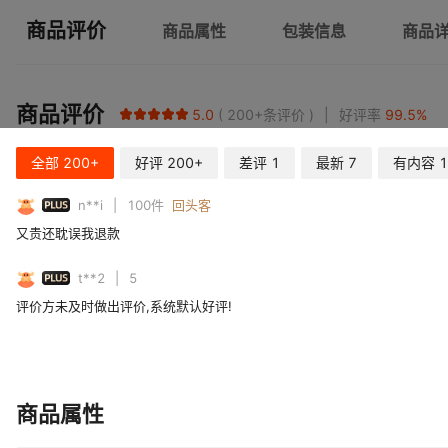
商品评价
商品属性
包装信息
商品
商品评价
5.0
200+
条评价
好评率
99.5
%
全部
200+
好评
200+
差评
1
最新
7
有内容
1
PLUS
n**i
100
件
回头客
又贵还耽误我退款
PLUS
t**2
5
评价方未及时做出评价,系统默认好评!
商品属性