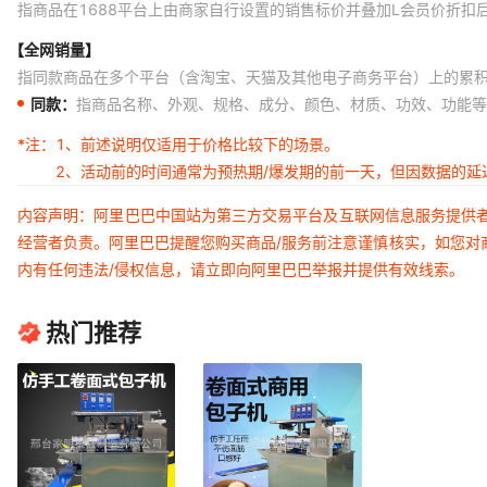
指商品在1688平台上由商家自行设置的销售标价并叠加L会员价折扣
【全网销量】
指同款商品在多个平台（含淘宝、天猫及其他电子商务平台）上的累
同款：
指商品名称、外观、规格、成分、颜色、材质、功效、功能等
*注：
1、前述说明仅适用于价格比较下的场景。
2、活动前的时间通常为预热期/爆发期的前一天，但因数据的
内容声明：阿里巴巴中国站为第三方交易平台及互联网信息服务提供
经营者负责。阿里巴巴提醒您购买商品/服务前注意谨慎核实，如您对
内有任何违法/侵权信息，请立即向阿里巴巴举报并提供有效线索。
热门推荐