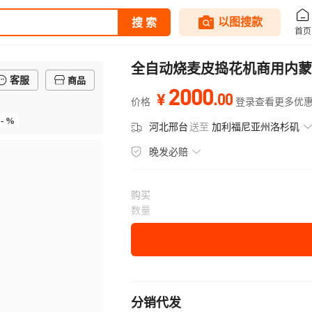
全自动烧麦皮捣花机商用内蒙
客服
商品
2000
.
00
¥
价格
登录查看更多优
- %
河北邢台
送至
加利福尼亚州洛杉矶
晚发必赔
购买
数量
分销代发