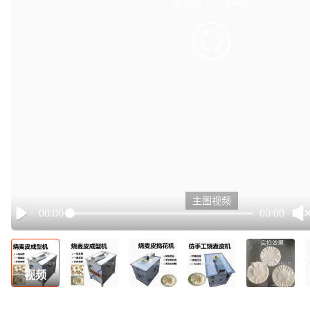
有点小卡，请重试
retry
主图视频
00:00
00:00
Play
视频