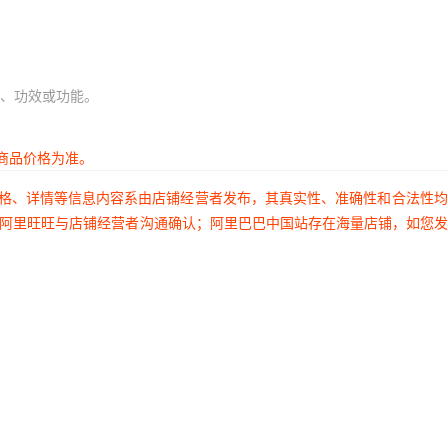
、功效或功能。
商品价格为准。
价格、详情等信息内容系由店铺经营者发布，其真实性、准确性和合法性
过阿里旺旺与店铺经营者沟通确认；阿里巴巴中国站存在海量店铺，如您