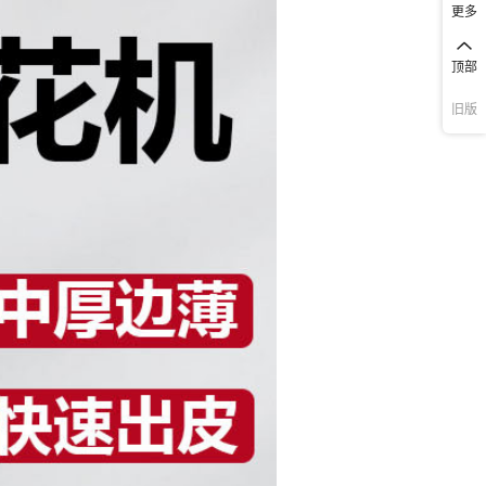
更多
顶部
旧版