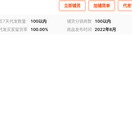
立即铺货
加铺货单
代发
近7天代发数量
100以内
铺货分销商数
100以内
代发买家留货率
100.00%
商品发布时间
2022年8月