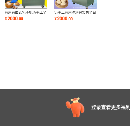
商用卷面式包子机仿手工全
仿手工商用灌汤包馅机全自
自动包子机速冻包子机批发
动大型卷面式包子机新型小
2000
2000
¥
.
00
¥
.
00
食堂早餐店
笼包成型机
登录查看更多福利