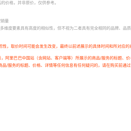
后的价格，并非原价，仅供参考。
积销量
多维度要素具有高度的相似性，但不视为二者具有完全相同的品牌、品质
延迟性，取价时间可能会发生改变，最终以前述展示的具体时间和所对应的
者，阿里巴巴中国站（含网站、客户端等）所展示的商品/服务的标题、
商品/服务的标题、价格、详情等任何信息有任何疑问的，请在购买前通