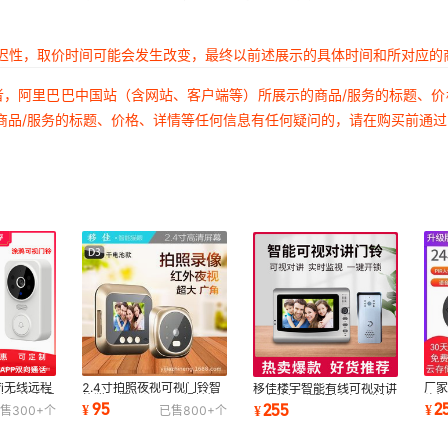
延迟性，取价时间可能会发生改变，最终以前述展示的具体时间和所对应的
者，阿里巴巴中国站（含网站、客户端等）所展示的商品/服务的标题、
商品/服务的标题、价格、详情等任何信息有任何疑问的，请在购买前通
fi无线远程
2.4寸拍照夜视可视门铃智
厂
移佳楼宇智能有线可视对讲
清红外夜视
能猫眼摄像头90天超长待
头
7寸彩色别墅门铃家用监控
95
2
255
¥
¥
¥
售
300+
个
已售
800+
个
机
4.
门禁一拖一