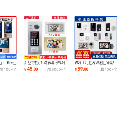
楼宇可视云
4.3寸楼宇对讲高清可视对
跨境工厂代发涂鸦门铃X3
APP开门
讲门铃设备7寸智能小区单
智能可视门铃别墅门铃猫眼
45
59
¥
.
00
¥
.
00
售
100+
个
已售
6000+
个
已售
400+
个
元门口门禁系统
门铃