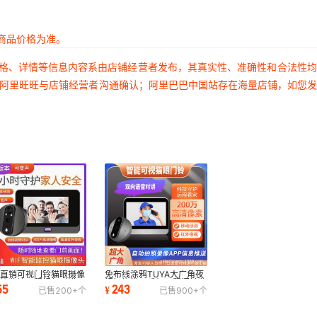
商品价格为准。
价格、详情等信息内容系由店铺经营者发布，其真实性、准确性和合法性
过阿里旺旺与店铺经营者沟通确认；阿里巴巴中国站存在海量店铺，如您
家直销可视门铃猫眼摄像
免布线涂鸦TUYA大广角夜
智能监控远程视频对讲
视智能猫眼手机远程门铃监
55
243
¥
已售
200+
个
已售
900+
个
3寸自动抓拍
控WIFI摄像头