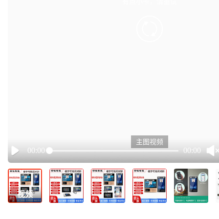
有点小卡，请重试
retry
主图视频
00:00
00:00
Play
视频