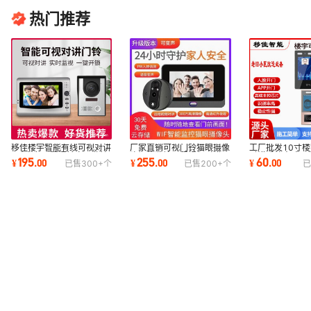
热门推荐
移佳楼宇智能有线可视对讲
厂家直销可视门铃猫眼摄像
工厂批发10寸
7寸彩色别墅门铃家用监控
头智能监控远程视频对讲
对讲系统人脸开门
195
255
60
¥
.
00
¥
.
00
¥
.
00
已售
300+
个
已售
200+
个
已
门禁一拖一
4.3寸自动抓拍
小区门禁单元门