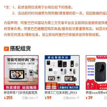
*注：
1、前述说明仅适用于价格比较下的场景。
2、活动前的时间通常为预热期/爆发期的前一天，但因数据的
内容声明：阿里巴巴中国站为第三方交易平台及互联网信息服务提供
经营者负责。阿里巴巴提醒您购买商品/服务前注意谨慎核实，如您对
内有任何违法/侵权信息，请立即向阿里巴巴举报并提供有效线索。
搭配组货
移佳跨境7寸彩色别墅家用
跨境工厂代发涂鸦门铃X3
跨境tuya涂鸦wi
监控有线可视对讲门铃门禁
智能可视门铃别墅门铃猫眼
可视双向对讲高
255
59
39
¥
¥
¥
已售
700+
个
已售
400+
个
已
一拖一拖二
门铃
监控门铃