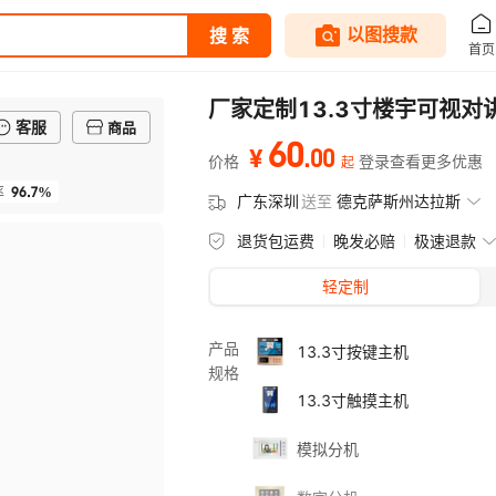
厂家定制13.3寸楼宇可视对
客服
商品
60
.
00
¥
价格
登录查看更多优惠
起
96.7%
率
广东深圳
送至
德克萨斯州达拉斯
退货包运费
晚发必赔
极速退款
轻定制
产品
13.3寸按键主机
规格
13.3寸触摸主机
模拟分机