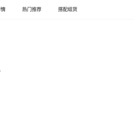
详情
热门推荐
搭配组货
。