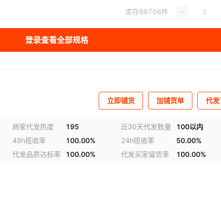
库存
98706
件
库存
98418
件
登录查看全部规格
库存
99969
件
库存
91914
件
库存
99899
件
立即铺货
加铺货单
代发
商家代发热度
195
近30天代发数量
100以内
48h揽收率
100.00%
24h揽收率
50.00%
频
1
/
2
代发品质达标率
100.00%
代发买家留货率
100.00%