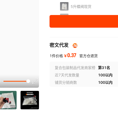
5升蝶阀现货
10升蝶阀现货
15升蝶阀现货
20升蝶阀现货
密文代发
卡扣
0.37
￥
1件价格
官方仓退货
复合包装制品代发商家榜
第31名
近7天代发数量
100以内
选型视
铺货分销商数
100以内