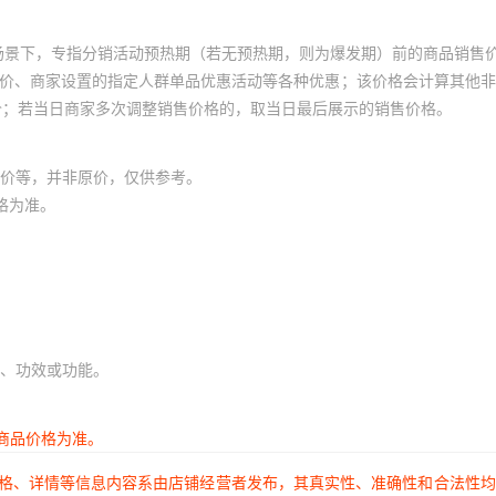
场景下，专指分销活动预热期（若无预热期，则为爆发期）前的商品销售
员价、商家设置的指定人群单品优惠活动等各种优惠；该价格会计算其他
价；若当日商家多次调整销售价格的，取当日最后展示的销售价格。
价等，并非原价，仅供参考。
格为准。
、功效或功能。
商品价格为准。
价格、详情等信息内容系由店铺经营者发布，其真实性、准确性和合法性