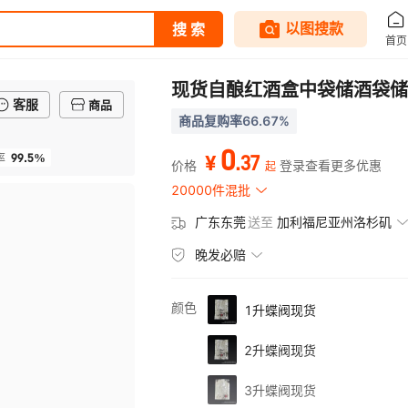
现货自酿红酒盒中袋储酒袋储存
客服
商品
商品复购率66.67%
0
99.5%
.
37
率
¥
价格
登录查看更多优惠
起
20000件混批
广东东莞
送至
加利福尼亚州洛杉矶
晚发必赔
颜色
1升蝶阀现货
2升蝶阀现货
3升蝶阀现货