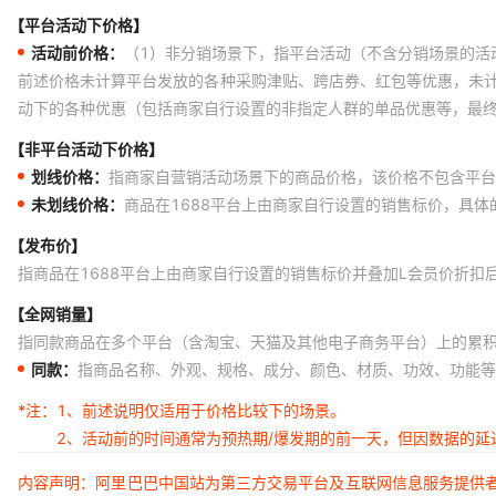
【平台活动下价格】
活动前价格：
（1）非分销场景下，指平台活动（不含分销场景的活
前述价格未计算平台发放的各种采购津贴、跨店券、红包等优惠，未
动下的各种优惠（包括商家自行设置的非指定人群的单品优惠等，最
【非平台活动下价格】
划线价格：
指商家自营销活动场景下的商品价格，该价格不包含平台
未划线价格：
商品在1688平台上由商家自行设置的销售标价，具
【发布价】
指商品在1688平台上由商家自行设置的销售标价并叠加L会员价折扣
【全网销量】
指同款商品在多个平台（含淘宝、天猫及其他电子商务平台）上的累
同款：
指商品名称、外观、规格、成分、颜色、材质、功效、功能等
*注：
1、前述说明仅适用于价格比较下的场景。
2、活动前的时间通常为预热期/爆发期的前一天，但因数据的
内容声明：阿里巴巴中国站为第三方交易平台及互联网信息服务提供