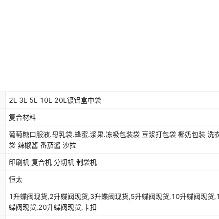
2L 3L 5L 10L 20L镀铝盒中袋
复合材料
葡萄糖口服液.母乳袋.蜂蜜.浆果.冻吸包装袋 豆浆打包袋 椰奶包装 洗
袋 辣椒酱 番茄酱 沙拉
印刷机 复合机 分切机 制袋机
恒太
1升蝶阀现货,2升蝶阀现货,3升蝶阀现货,5升蝶阀现货,10升蝶阀现货,
蝶阀现货,20升蝶阀现货,卡扣