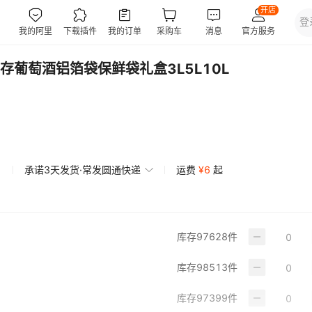
葡萄酒铝箔袋保鲜袋礼盒3L5L10L
承诺3天发货·常发圆通快递
运费
¥
6
起
库存
97628
件
库存
98513
件
库存
97399
件