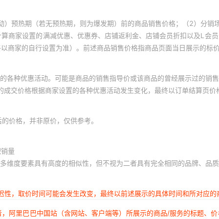
动）预热期（若无预热期，则为爆发期）前的商品销售价格；（2）分销
计算商家设置的满减优惠、优惠券、店铺返利金、店铺会员折扣以及L会
终以商家的自行设置为准）。前述商品销售价格指商品页面当日展示的标
的各种优惠活动。可能是商品的销售指导价或该商品的曾经展示过的销售
体的成交价格根据商家设置的各种优惠活动发生变化，最终以订单结算页价
后的价格，并非原价，仅供参考。
积销量
多维度要素具有高度的相似性，但不视为二者具有完全相同的品牌、品质
延迟性，取价时间可能会发生改变，最终以前述展示的具体时间和所对应的
者，阿里巴巴中国站（含网站、客户端等）所展示的商品/服务的标题、