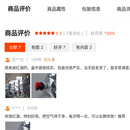
商品评价
商品属性
包装信息
商品
商品评价
5.0
7
条评价
好评率
100
%
全部
7
有图
2
好评
7
有内容
2
天**贝
100
件
回头客
用来装红酒的，盒中袋很结实，包装也很严实，当天就发货了，我非常满意
t**1
200
件
存放红酒，特别好用，把空气排干净，每次喝一点，可以长期存放！推荐