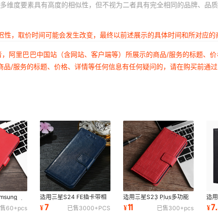
多维度要素具有高度的相似性，但不视为二者具有完全相同的品牌、品质
三星F06 5G/三星M06 5G
延迟性，取价时间可能会发生改变，最终以前述展示的具体时间和所对应的
三星M16 5G/三星F16 5G
者，阿里巴巴中国站（含网站、客户端等）所展示的商品/服务的标题、
三星M35 5G
商品/服务的标题、价格、详情等任何信息有任何疑问的，请在购买前通
三星M55 5G/三星C55 5G
三星M52 5G
三星M34 5G / F34 5G
三星M31 / M31 prime / M21S / F
三星M30S/M21
三星M15 5G/F15 5G
三星Xcover 7 Pro 5G
sung
适用三星S24 FE插卡带相
适用三星S23 Plus多功能
适用
 20保护套
框手机壳 Samsung M52
手机壳M06翻盖皮套
护壳
7
11
7
¥
¥
¥
售
60+
pcs
已售
3000+
PCS
已售
300+
pcs
机皮套
5G多功能手机皮套
SAMSUNG S26卡槽保护
磁
三星Xcover 7 5G
套