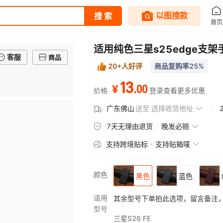
适用纯色三星s25edge支架手
客服
商品
20+人好评
商品复购率25%
13
.
00
¥
价格
登录查看更多优惠
广东佛山
送至
选择收货地址
7天无理由退货
晚发必赔
支持跨境贴标
支持贴箱唛
颜色
黑色
蓝色
适用
其余型号下单拍此选项，留言备注
型号
三星S26 FE