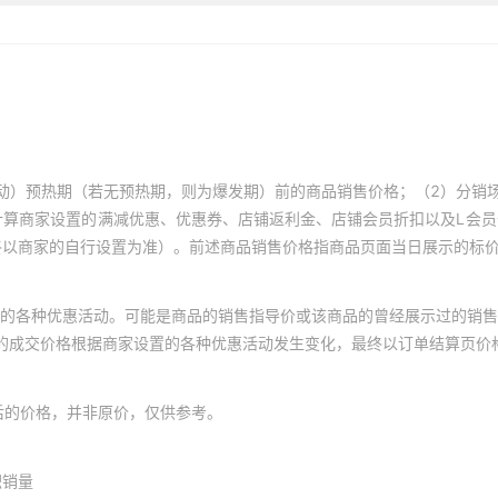
三星S10
星Xcover 7 Pro 5G,三星Xcover 7
Pro 2,三星X Cover 5,三星J710/三星J7
三星S9 PLUS
15,三星J7 Prime/三星ON7 2016/G6100
三星S9
三星S8 PLUS
三星S8
动）预热期（若无预热期，则为爆发期）前的商品销售价格；（2）分销
计算商家设置的满减优惠、优惠券、店铺返利金、店铺会员折扣以及L会
三星Note 20 Ultra/三星No
终以商家的自行设置为准）。前述商品销售价格指商品页面当日展示的标
三星Note 20
的各种优惠活动。可能是商品的销售指导价或该商品的曾经展示过的销售
三星Note 10 Lite/三星A81/三星M
体的成交价格根据商家设置的各种优惠活动发生变化，最终以订单结算页价
三星Note 10 Pro/三星Note 10 Plu
三星Note 10
后的价格，并非原价，仅供参考。
三星Note 9
积销量
三星Note 8