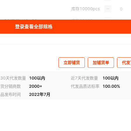
库存
10000
pcs
库存
10000
pcs
e 5G/三星M17e 5G
登录查看全部规格
库存
10000
pcs
库存
10000
pcs
库存
9998
pcs
立即铺货
加铺货单
代发
库存
10000
pcs
30天代发数量
100以内
近7天代发数量
100以内
库存
10000
pcs
铺货分销商数
2000+
代发品质达标率
100.00%
库存
9996
pcs
商品发布时间
2022年7月
库存
10000
pcs
库存
10000
pcs
库存
10000
pcs