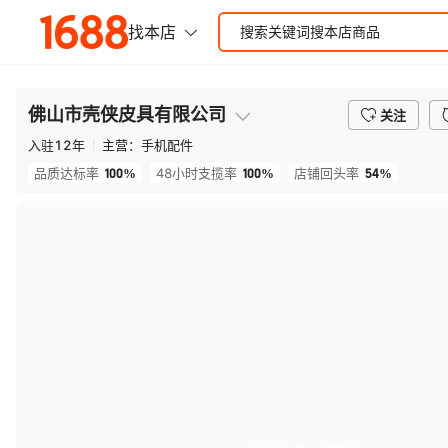
佛山市壳侠皮具有限公司
关注
入驻
12
年
主营：
手机配件
100%
100%
54%
品质达标率
48小时支揽率
店铺回头率