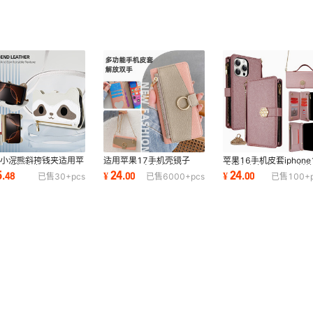
库存
10000
pcs
库存
10000
pcs
库存
10000
pcs
库存
10000
pcs
库存
10000
pcs
100
爱小浣熊斜挎钱夹适用苹
适用苹果17手机壳镜子
苹果16手机皮套iphone
7e手机皮套iPhone16
15promax斜挎保护套
手提包保护套14pro斜
5
24
24
.
48
¥
.
00
¥
.
00
已售
30+
pcs
已售
6000+
pcs
已售
100+
13pro保护壳
iPhone16pro多功能皮套
机保护壳13适用