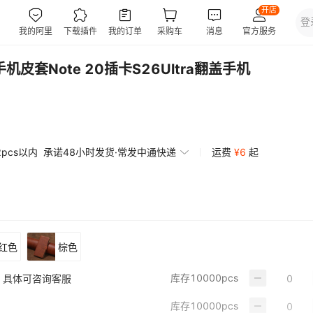
机皮套Note 20插卡S26Ultra翻盖手机
2pcs以内
承诺48小时发货·常发中通快递
运费
¥
6
起
红色
棕色
库存
10000
pcs
，具体可咨询客服
库存
10000
pcs