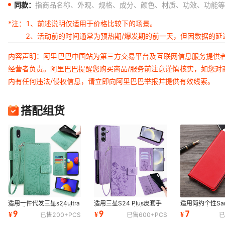
同款：
指商品名称、外观、规格、成分、颜色、材质、功效、功能等
*注：
1、前述说明仅适用于价格比较下的场景。
2、活动前的时间通常为预热期/爆发期的前一天，但因数据的
内容声明：阿里巴巴中国站为第三方交易平台及互联网信息服务提供
经营者负责。阿里巴巴提醒您购买商品/服务前注意谨慎核实，如您对
内有任何违法/侵权信息，请立即向阿里巴巴举报并提供有效线索。
搭配组货
适用一件代发三星s24ultra
适用三星S24 Plus皮套手
适用简约个性Sam
纯色手绳s23欧版保护壳
机壳S23 Ultra挂绳S22
S26手机壳note
9
9
7
¥
¥
¥
已售
200+
PCS
已售
600+
PCS
已
note20手机皮套
Ultra手机保护套
三星M55 5G手