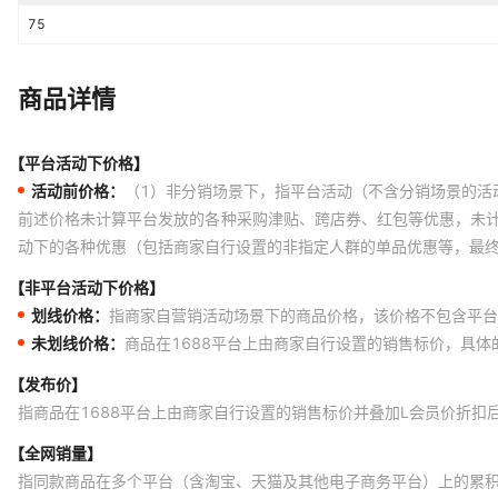
M30S/M21,三星M15 5G/F15 5G,三
75
5G,三星Xcover 6 Pro / Xcover 
2016,三星J4 Plus/J4 Prime/J4
商品详情
【平台活动下价格】
活动前价格：
（1）非分销场景下，指平台活动（不含分销场景的活
前述价格未计算平台发放的各种采购津贴、跨店券、红包等优惠，未
动下的各种优惠（包括商家自行设置的非指定人群的单品优惠等，最
【非平台活动下价格】
划线价格：
指商家自营销活动场景下的商品价格，该价格不包含平台
未划线价格：
商品在1688平台上由商家自行设置的销售标价，具
【发布价】
指商品在1688平台上由商家自行设置的销售标价并叠加L会员价折扣
【全网销量】
指同款商品在多个平台（含淘宝、天猫及其他电子商务平台）上的累