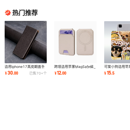
热门推荐
适用iphone17真皮翻盖手
跨境适用苹果MagSafe磁
可爱小狗适用苹果
机壳苹果16pro商务16e水
吸卡包支架华为p80钱夹照
Pro2021保护
30
12
15
¥
.
00
¥
.
00
¥
.
5
已售
70+
个
晶纹钱夹手机套15
片框三星a17卡套
air2022支架平