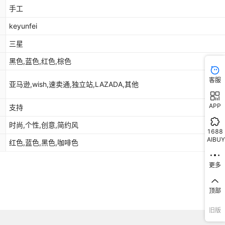
库存
10000
pcs
手工
keyunfei
库存
10000
pcs
三星
库存
10000
pcs
黑色,蓝色,红色,棕色
库存
10000
pcs
客服
亚马逊,wish,速卖通,独立站,LAZADA,其他
库存
10000
pcs
APP
支持
库存
10000
pcs
2022/S20 FE 4G
时尚,个性,创意,简约风
库存
10000
pcs
1688
AIBUY
红色,蓝色,黑色,咖啡色
库存
10000
pcs
更多
库存
10000
pcs
库存
10000
pcs
顶部
库存
10000
pcs
旧版