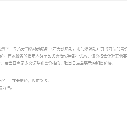
库存
10000
pcs
库存
10000
pcs
库存
10000
pcs
库存
10000
pcs
库存
10000
pcs
场景下，专指分销活动预热期（若无预热期，则为爆发期）前的商品销售
员价、商家设置的指定人群单品优惠活动等各种优惠；该价格会计算其他
库存
10000
pcs
te 20 Plus
价；若当日商家多次调整销售价格的，取当日最后展示的销售价格。
库存
10000
pcs
价等，并非原价，仅供参考。
库存
10000
pcs
60S
格为准。
库存
10000
pcs
s
库存
10000
pcs
库存
10000
pcs
库存
10000
pcs