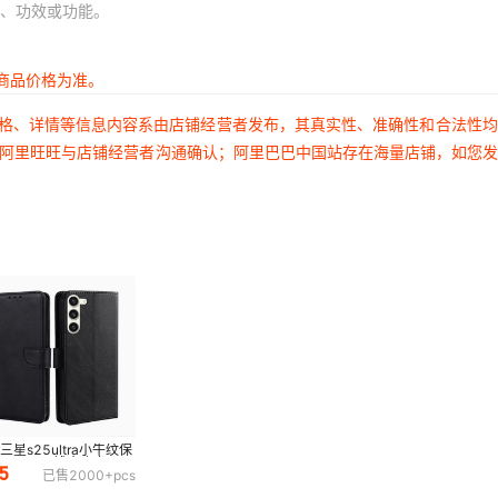
、功效或功能。
库存
10000
pcs
商品价格为准。
库存
10000
pcs
价格、详情等信息内容系由店铺经营者发布，其真实性、准确性和合法性
库存
9999
pcs
过阿里旺旺与店铺经营者沟通确认；阿里巴巴中国站存在海量店铺，如您
库存
10000
pcs
库存
10000
pcs
库存
10000
pcs
库存
10000
pcs
41
库存
9962
pcs
库存
10000
pcs
库存
10000
pcs
三星s25ultra小牛纹保
S24Plus钱夹皮套S22
.5
已售
2000+
pcs
吸搭扣手机壳
库存
10000
pcs