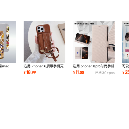
三星Xcover 6 Pro / Xcover Pro 2
三星X Cover 5
三星J710/三星J7 2016
三星J4 Plus/J4 Prime/J415
三星J7 Prime/三星ON7 2016/G6
适用iphone18pro时尚手机
可
iPad
适用iPhone16腕带手机壳
保护套苹果air钱夹合页16e
果1
套带笔槽
苹果15promax鱼尾卡夹14
11
2
18
¥
.
00
¥
¥
.
99
已售
30+
pcs
搭扣翻盖皮套
翻盖
板壳11
斜挎半包手机套