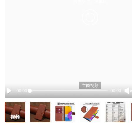
有点小卡，请重试
retry
主图视频
00:00
00:00
Play
视频