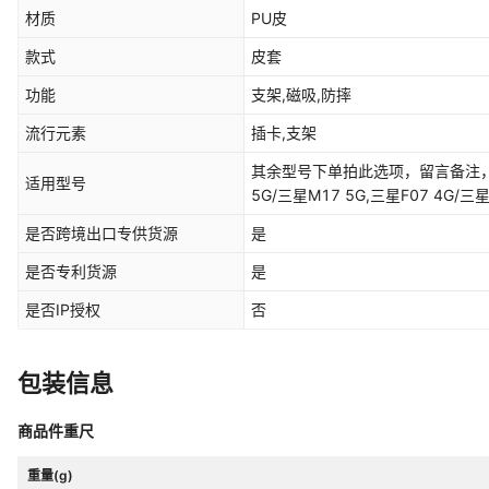
材质
PU皮
款式
皮套
功能
支架,磁吸,防摔
流行元素
插卡,支架
其余型号下单拍此选项，留言备注，具体
适用型号
5G/三星M17 5G,三星F07 4G/三星
三星S26 Ultra,三星S26 Plus,三星
是否跨境出口专供货源
是
星S25,三星S25 Plus,三星S25 Ult
Plus,三星S24,三星S23 Ultra,三星
是否专利货源
是
S22 Ultra,三星S22 Plus,三星S22
是否IP授权
否
S21 FE,三星S21,三星S20 Ultra,三
Lite/S20 FE 2022/S20 FE 4G
Lite/A91/M80S,三星S10 5G,三
包装信息
PLUS,三星S8,三星Note 20 Ultra/三星Note 20 Plus,
Note 10 Lite/三星A81/三星M60S,
商品件重尺
星Note 10,三星Note 9,三星Note
5G/三星F16 5G,三星M35 5G,三星
重量(g)
星M34 5G / F34 5G,三星M31 / M3