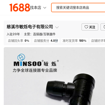
慈溪市敏烁电子有限公司
关注
入驻
20
年
主营：
连接器/互联器件
0%
4.0
分
100%
店铺回头率
店铺服务分
准时发货率
店铺好评