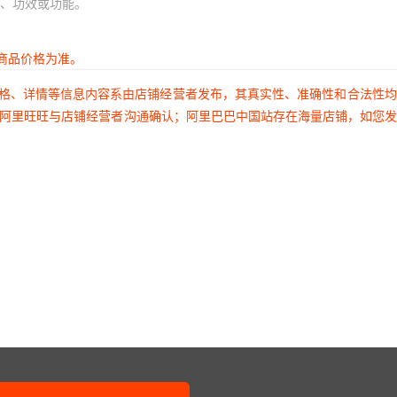
、功效或功能。
商品价格为准。
价格、详情等信息内容系由店铺经营者发布，其真实性、准确性和合法性
过阿里旺旺与店铺经营者沟通确认；阿里巴巴中国站存在海量店铺，如您