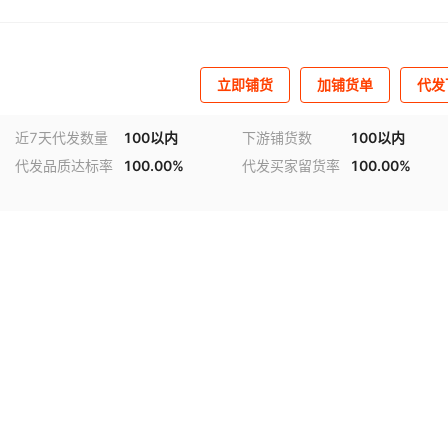
立即铺货
加铺货单
代发
近7天代发数量
100以内
下游铺货数
100以内
代发品质达标率
100.00%
代发买家留货率
100.00%