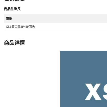
商品件重尺
规格
XS6镀金铬2P-5P弯头
商品详情