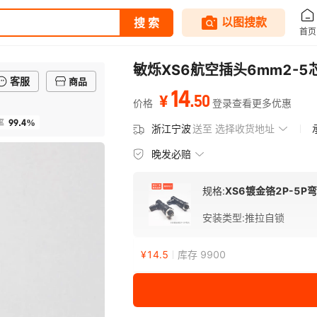
敏烁XS6航空插头6mm2-
客服
商品
14
.
50
¥
价格
登录查看更多优惠
99.4%
率
浙江宁波
送至
选择收货地址
晚发必赔
规格:
XS6镀金铬2P-5P
安装类型
:
推拉自锁
¥
14.5
库存 9900