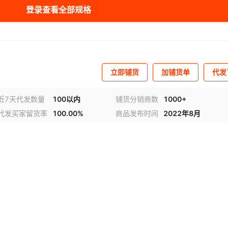
登录查看全部规格
动
5小时
1100
¥
8800
366
立即铺货
加铺货单
代发
近7天代发数量
100以内
铺货分销商数
1000+
代发买家留货率
100.00%
商品发布时间
2022年8月