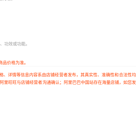
、功效或功能。
商品价格为准。
价格、详情等信息内容系由店铺经营者发布，其真实性、准确性和合法性
过阿里旺旺与店铺经营者沟通确认；阿里巴巴中国站存在海量店铺，如您