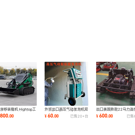
外贸出口高压气动发泡机双
出口美国新款22马力遥
0滑移装载机 Hightop工
组份聚氨酯喷涂设备 喷枪
割草机 越野款800割幅
直售出口美国迷你装载机
60
600
6800
¥
.
00
¥
.
00
.
00
已售
20+
台
已售
AB料喷涂机
动力 汽油割草机
院果园装载