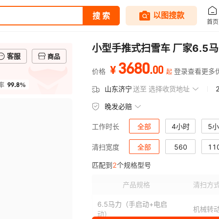
小型手推式扫雪车 厂家6.5
客服
商品
3680
.
00
¥
价格
登录查看更多
起
99.8%
率
山东济宁
送至
选择收货地址
晚发必赔
全部
4小时
5
工作时长
全部
560
11
清扫宽度
匹配到
2
个规格型号
产品规格
清扫方
6.5马力（手启动+电启
机械转
动）