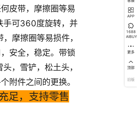
客服
APP
1688
AIBUY
更多
顶部
旧版