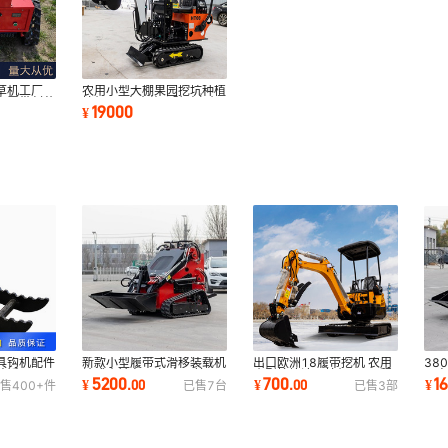
草机工厂
农用小型大棚果园挖坑种植
你履带割草
挖机 08室内施工破碎勾机
19000
¥
多属具挖机
具钩机配件
新款小型履带式滑移装载机
出口欧洲18履带挖机 农用
38
碎锤平面斗
轮式小铲车厂家 出口美国
小型挖坑液压挖机 18工程
厂
5200
700
1
¥
.
00
¥
.
00
¥
售
400+
件
已售
7
台
已售
3
部
站立式滑移机
挖沟破碎挖机
庭