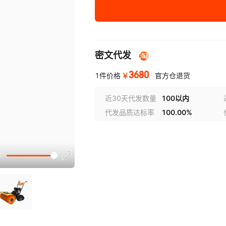
15马力扫雪机
机械转
密文代发
3680
￥
1件价格
官方仓退货
近30天代发数量
100以内
代发品质达标率
100.00%