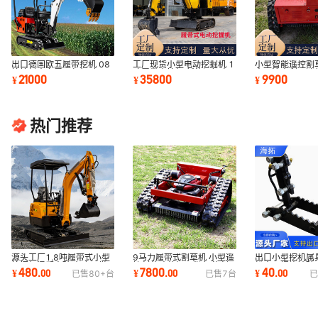
出口德国欧五履带挖机 08
工厂现货小型电动挖掘机 1
小型智能遥控割
挖坑抓木多属具勾机 农用
吨履带小挖机 新能源锂电
出口澳大利亚迷
21000
35800
9900
¥
¥
¥
种植室内破碎机
款小型挖掘机
机 隆鑫草坪机
热门推荐
源头工厂1.8吨履带式小型
9马力履带式割草机 小型遥
出口小型挖机属
挖掘机混凝土破碎 农用微
控割草碎草机现货 智能割
松土器螺旋钻破
480
7800
40
¥
.
00
¥
.
00
¥
.
00
已售
80+
台
已售
7
台
已
挖果园小钩机
草机远程操控
窄斗挖机抓夹