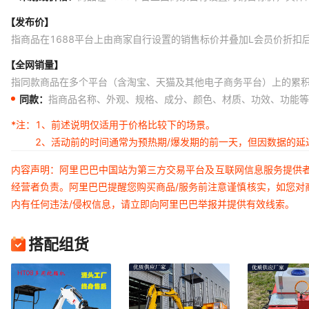
【发布价】
指商品在1688平台上由商家自行设置的销售标价并叠加L会员价折扣
【全网销量】
指同款商品在多个平台（含淘宝、天猫及其他电子商务平台）上的累
同款：
指商品名称、外观、规格、成分、颜色、材质、功效、功能等
*注：
1、前述说明仅适用于价格比较下的场景。
2、活动前的时间通常为预热期/爆发期的前一天，但因数据的
内容声明：阿里巴巴中国站为第三方交易平台及互联网信息服务提供
经营者负责。阿里巴巴提醒您购买商品/服务前注意谨慎核实，如您对
内有任何违法/侵权信息，请立即向阿里巴巴举报并提供有效线索。
搭配组货