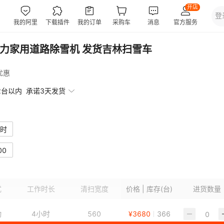
马力家用道路除雪机 发货吉林扫雪车
优惠
2台以内
承诺3天发货
小时
00
式
工作时长
清扫宽度
价格 | 库存(台)
进货数量
动
4小时
560
¥
3680
366