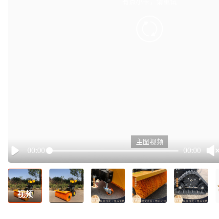
有点小卡，请重试
retry
主图视频
00:00
00:00
Play
视频