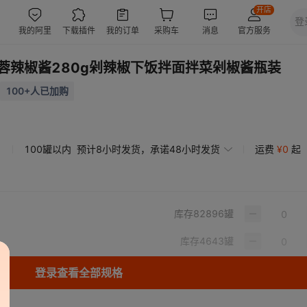
蓉辣椒酱280g剁辣椒下饭拌面拌菜剁椒酱瓶装
100+人已加购
100罐以内
预计8小时发货，承诺48小时发货
运费
¥
0
起
库存
82896
罐
库存
4643
罐
登录查看全部规格