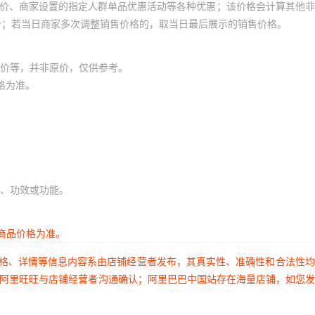
员价、商家设置的指定人群单品优惠活动等各种优惠；该价格会计算其他
价；若当日商家多次调整销售价格的，取当日最后展示的销售价格。
价等，并非原价，仅供参考。
格为准。
、功效或功能。
商品价格为准。
价格、详情等信息内容系由店铺经营者发布，其真实性、准确性和合法性
过阿里旺旺与店铺经营者沟通确认；阿里巴巴中国站存在海量店铺，如您