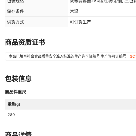
包装规格
双椒蒜蓉酱280g/瓶装(带油),三色
储存条件
常温
供货方式
可订货生产
商品资质证书
本品已填写符合食品质量安全准入标准的生产许可证编号
生产许可证编号
SC
包装信息
商品件重尺
重量(g)
280
商品详情