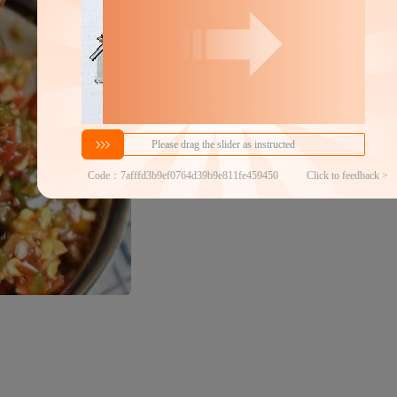
密文代发
6.6
￥
1件价格
官方仓退货
商家代发热度
574
近
下游铺货数
100以内
代发买家留货率
100.00%