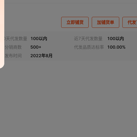
立即铺货
加铺货单
代发
30天代发数量
100以内
近7天代发数量
100以内
铺货分销商数
500+
代发品质达标率
100.00%
商品发布时间
2022年8月