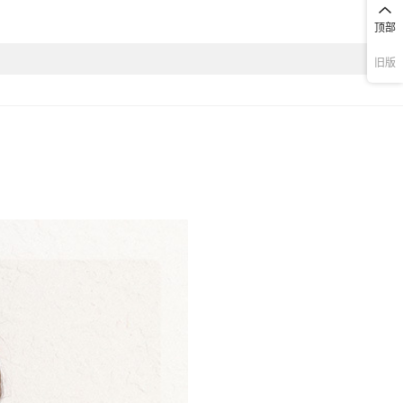
无吊牌
顶部
旧版