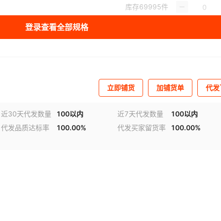
库存
69995
件
登录查看全部规格
库存
69994
件
库存
69998
件
库存
69949
件
立即铺货
加铺货单
代发
近30天代发数量
100以内
近7天代发数量
100以内
代发品质达标率
100.00%
代发买家留货率
100.00%
视频