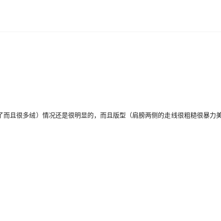
了而且很多绒）情况还是很明显的，而且版型（肩膀两侧的走线很粗糙很暴力