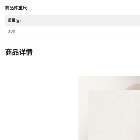
商品件重尺
货源类型
源头工厂
主要下游销售地区1
重量(g)
东南亚
300
商品详情