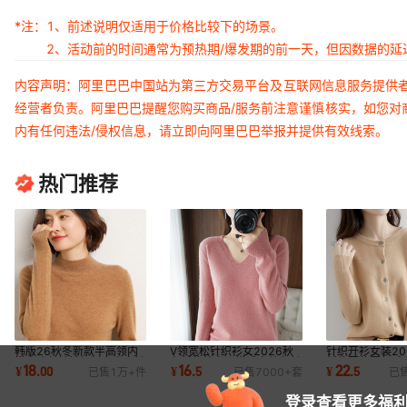
*注：
1、前述说明仅适用于价格比较下的场景。
2、活动前的时间通常为预热期/爆发期的前一天，但因数据的
内容声明：阿里巴巴中国站为第三方交易平台及互联网信息服务提供
经营者负责。阿里巴巴提醒您购买商品/服务前注意谨慎核实，如您对
内有任何违法/侵权信息，请立即向阿里巴巴举报并提供有效线索。
热门推荐
韩版26秋冬新款半高领内
V领宽松针织衫女2026秋
针织开衫女装20
搭套头长袖针织衫女士宽松
冬新款外穿百搭毛衣纯色长
新款薄款圆领毛
18
16
22
¥
.
00
¥
.
5
¥
.
5
已售
1万+
件
已售
7000+
套
已
打底衫纯色毛衣
袖薄款洋气上衣
短款外搭上衣
登录查看更多福利