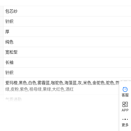
包芯纱
针织
厚
纯色
宽松型
长袖
针织
爱玛橙,黑色,白色,雾霾蓝,咖驼色,海藻蓝,灰,米色,金驼色,驼色,芥末黄,
绿,皮粉,紫色,祖母绿,果绿,大红色,酒红
客服
气质通勤
套头
APP
舒适休闲
更多
无领标