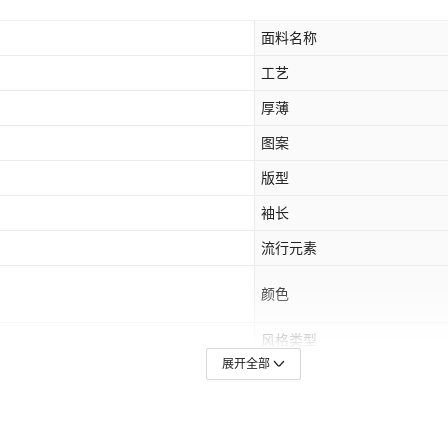
面料名称
工艺
厚薄
图案
版型
袖长
流行元素
颜色
风格类型
展开全部
门襟
跨境风格类型
领标