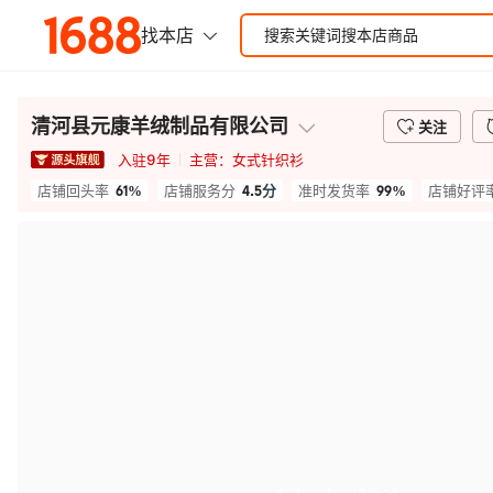
清河县元康羊绒制品有限公司
关注
入驻
9
年
主营：
女式针织衫
61%
4.5
分
99%
店铺回头率
店铺服务分
准时发货率
店铺好评