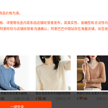
商品价格为准。
价格、详情等信息内容系由店铺经营者发布，其真实性、准确性和合法性
过阿里旺旺与店铺经营者沟通确认；阿里巴巴中国站存在海量店铺，如您
 韩版毛衣女套头圆领
套头毛衣女非羊绒圆领短袖
新款针织衫女套头V领毛
款宽松百搭打底衫秋冬薄
宽松t恤内搭针织衫打底春
长袖短款百搭纯色打底
16
19
.
00
¥
.
00
¥
.
00
已售
7万+
套
已售
8万+
件
已售
2万
针织衫跨境
秋季短款上衣
气内搭上衣
一键登录