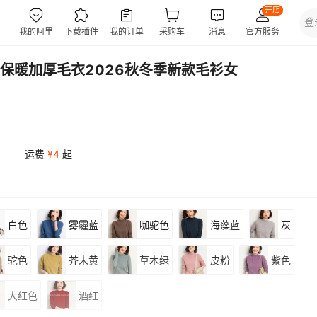
保暖加厚毛衣2026秋冬季新款毛衫女
运费
¥
4
起
白色
雾霾蓝
咖驼色
海藻蓝
灰
驼色
芥末黄
草木绿
皮粉
紫色
大红色
酒红