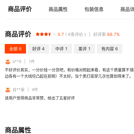
商品评价
商品属性
包装信息
商品
商品评价
3.7
6
条评价
好评率
66.7
%
全部
6
好评
4
中评
1
差评
1
有内容
6
a**6
1
件
不好评价其实，一分价钱一分货吧，和价格对照起来看，有这个质量算不错
边各有一个大线坨凸起在前侧）不太好。当个黑打底穿几次也算划得来了。
自**家
4
件
该用户觉得商品非常赞，给出了五星好评
商品属性