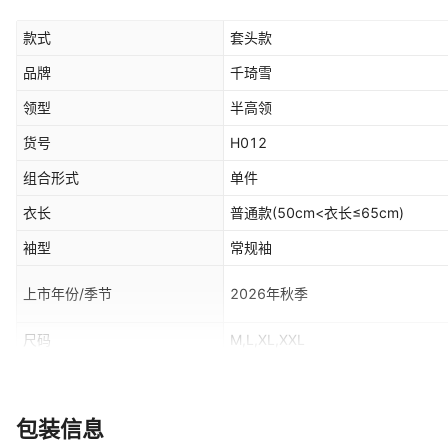
款式
套头款
品牌
千琦雪
领型
半高领
货号
H012
组合形式
单件
衣长
普通款(50cm<衣长≤65cm)
袖型
常规袖
上市年份/季节
2026年秋季
尺码
M,L,XL,XXL
穿着方式
套头
风格
都市风
包装信息
是否跨境货源
是