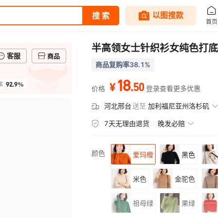
半高领女士针织衫女纯色打底
客服
商品
商品复购率38.1%
18
92.9%
.
50
率
¥
价格
登录查看更多优惠
河北邢台
送至
加利福尼亚州洛杉矶
7天无理由退货
晚发必赔
颜色
爱玛橙
黑色
米色
金驼色
祖母绿
果绿