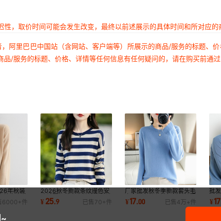
延迟性，取价时间可能会发生改变，最终以前述展示的具体时间和所对应的
者，阿里巴巴中国站（含网站、客户端等）所展示的商品/服务的标题、
商品/服务的标题、价格、详情等任何信息有任何疑问的，请在购买前通
26年秋装
2026秋冬新款条纹撞色安
厂家批发秋冬季新款套头毛
批发
衣外套春秋
迪绒圆领毛衣宽松慵懒长袖
衣女修身纯色针织衫长袖圆
短
25
17
17
¥
.
9
¥
.
00
¥
售
6000+
件
已售
70+
件
已售
4万+
件
针织打底衫上衣
领打底短款
款
~