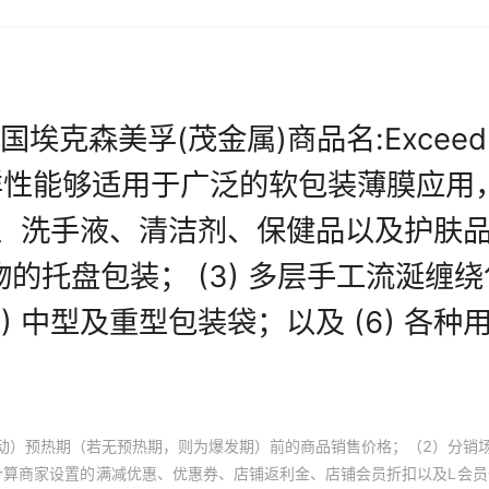
动）预热期（若无预热期，则为爆发期）前的商品销售价格；（2）分销
计算商家设置的满减优惠、优惠券、店铺返利金、店铺会员折扣以及L会