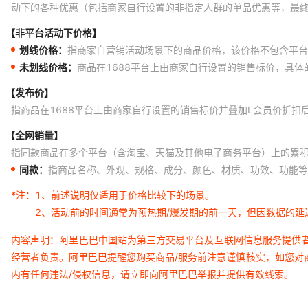
动下的各种优惠（包括商家自行设置的非指定人群的单品优惠等，最
【非平台活动下价格】
划线价格：
指商家自营销活动场景下的商品价格，该价格不包含平台
未划线价格：
商品在1688平台上由商家自行设置的销售标价，具
【发布价】
指商品在1688平台上由商家自行设置的销售标价并叠加L会员价折扣
【全网销量】
指同款商品在多个平台（含淘宝、天猫及其他电子商务平台）上的累
同款：
指商品名称、外观、规格、成分、颜色、材质、功效、功能等
*注：
1、前述说明仅适用于价格比较下的场景。
2、活动前的时间通常为预热期/爆发期的前一天，但因数据的
内容声明：阿里巴巴中国站为第三方交易平台及互联网信息服务提供
经营者负责。阿里巴巴提醒您购买商品/服务前注意谨慎核实，如您对
内有任何违法/侵权信息，请立即向阿里巴巴举报并提供有效线索。