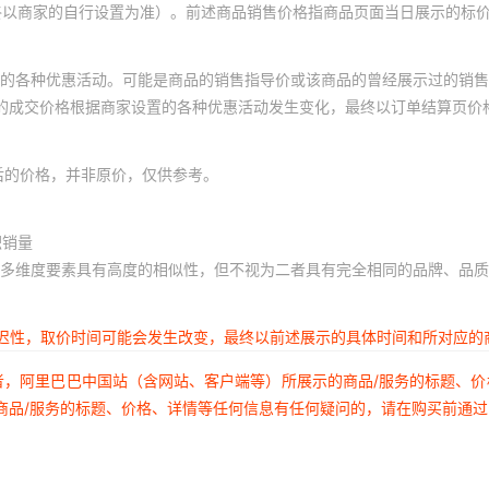
终以商家的自行设置为准）。前述商品销售价格指商品页面当日展示的标
的各种优惠活动。可能是商品的销售指导价或该商品的曾经展示过的销售
体的成交价格根据商家设置的各种优惠活动发生变化，最终以订单结算页价
后的价格，并非原价，仅供参考。
积销量
多维度要素具有高度的相似性，但不视为二者具有完全相同的品牌、品质
延迟性，取价时间可能会发生改变，最终以前述展示的具体时间和所对应的
者，阿里巴巴中国站（含网站、客户端等）所展示的商品/服务的标题、
商品/服务的标题、价格、详情等任何信息有任何疑问的，请在购买前通