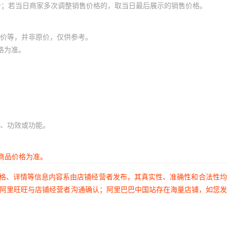
价；若当日商家多次调整销售价格的，取当日最后展示的销售价格。
价等，并非原价，仅供参考。
格为准。
、功效或功能。
商品价格为准。
价格、详情等信息内容系由店铺经营者发布，其真实性、准确性和合法性
过阿里旺旺与店铺经营者沟通确认；阿里巴巴中国站存在海量店铺，如您