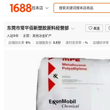
东莞市常平佰新塑胶原料经营部
关注
入驻
9
年
主营：
其他冶金矿产
0%
3.5
分
- %
店铺回头率
店铺服务分
准时发货率
店铺好评率