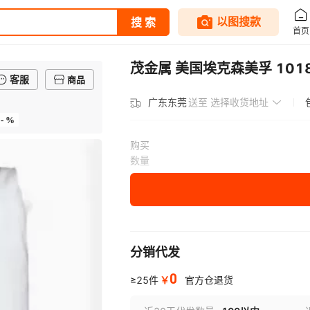
茂金属 美国埃克森美孚 1018 E
客服
商品
广东东莞
送至
选择收货地址
- %
购买
数量
分销代发
0
￥
≥25件
官方仓退货