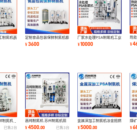
热处
工制氮机高
定制食品包装保鲜制氮机膨
厂家水处理PSA制氧机工业
系统
发生器大型
化装食品生产用制氮气发生
级制氧设备变压吸附式大型
4
3600
10000
¥
¥
¥
离
器制氮机厂家
工业制氧机
鲜制氮机
高纯制氮机 苏州制氮机现
金属深加工制氮机冶金阻燃
煤矿
压吸附制氮设
货厂家 PSA变压吸附制氮
制氮机设备氮气发生器深加
油
4500
5000
6
¥
.
00
¥
.
00
¥
已售
2
台
已售
3
台
家
机空气分离设备
工制氮机厂家
化工