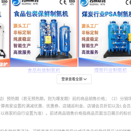
登录查看全部
动）预热期（若无预热期，则为爆发期）前的商品销售价格；（2）分销
计算商家设置的满减优惠、优惠券、店铺返利金、店铺会员折扣以及L会
终以商家的自行设置为准）。前述商品销售价格指商品页面当日展示的标