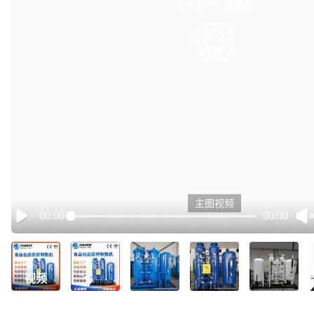
有点小卡，请重试
retry
主图视频
00:00
00:00
Play
视频