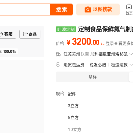
定制食品保鲜氮气制
客服
商品
3200
.
00
¥
价格
登录查看更多
起
100.0%
率
江苏苏州
送至
加利福尼亚州洛杉矶
退货包运费
晚发必赔
极速退款
拿样
规格
配件
3立方
5立方
10立方