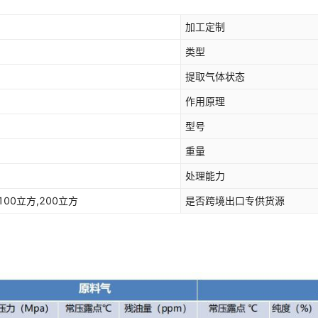
加工定制
类型
提取气体状态
作用原理
型号
重量
处理能力
100立方,200立方
是否跨境出口专供货源