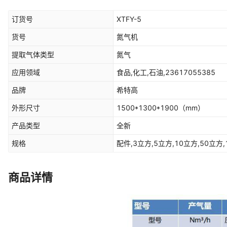
订货号
XTFY-5
货号
氮气机
提取气体类型
氮气
应用领域
食品,化工,石油,23617055385
品牌
希特高
外形尺寸
1500*1300*1900
（mm）
产品类型
全新
规格
配件,3立方,5立方,10立方,50立方,
商品详情