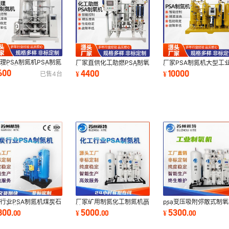
理PSA制氮机PSA制氮
厂家直供化工助燃PSA制氧
厂家PSA制氮机大型工
氮气发生器PSA空气分
机 PSA分子筛制氧机设备
氮机PSA高纯度氮气变
600
4400
10000
¥
¥
已售
4
台
设备厂家批发
工业氧气机批发
附制氮机设备
行业PSA制氮机煤炭石
厂家矿用制氮化工制氮机高
psa变压吸附弥散式制氧
化工阻燃氮气发生器矿山
纯变压吸附氮气发生器大型
设备高原酒店用制氧机P
800
5000
5300
.
00
¥
.
00
¥
.
00
psa制氮机
石油氮气机
工业制氧机厂家