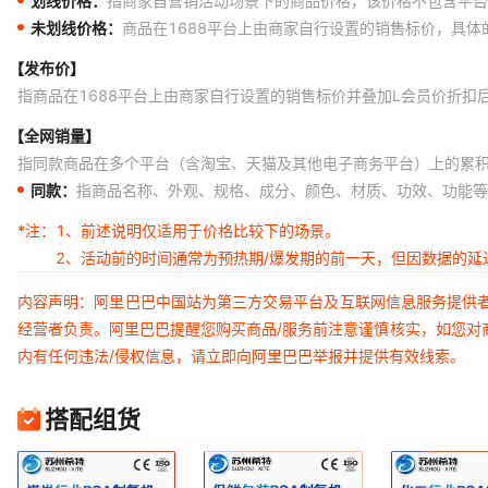
划线价格：
指商家自营销活动场景下的商品价格，该价格不包含平台
未划线价格：
商品在1688平台上由商家自行设置的销售标价，具
【发布价】
指商品在1688平台上由商家自行设置的销售标价并叠加L会员价折扣
【全网销量】
指同款商品在多个平台（含淘宝、天猫及其他电子商务平台）上的累
同款：
指商品名称、外观、规格、成分、颜色、材质、功效、功能等
*注：
1、前述说明仅适用于价格比较下的场景。
2、活动前的时间通常为预热期/爆发期的前一天，但因数据的
内容声明：阿里巴巴中国站为第三方交易平台及互联网信息服务提供
经营者负责。阿里巴巴提醒您购买商品/服务前注意谨慎核实，如您对
内有任何违法/侵权信息，请立即向阿里巴巴举报并提供有效线索。
搭配组货