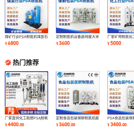
煤矿行业PSA制氮机煤炭石
定制制氮机设备高纯度大米
厂家矿用制氮化
油化工阻燃氮气发生器矿山
保鲜包装氮气机防腐食品保
纯变压吸附氮气
6800
3600
5000
¥
¥
¥
化工psa制氮机
鲜包装制氮机
石油氮气机
热门推荐
PSA食品包装保
厂家直供化工助燃PSA制氧
定制食品包装保鲜制氮机膨
99.99高纯变
机 PSA分子筛制氧机设备
化装食品生产用制氮气发生
3400
4400
3600
¥
.
00
¥
.
00
¥
.
00
备小型制氮机厂
工业氧气机批发
器制氮机厂家