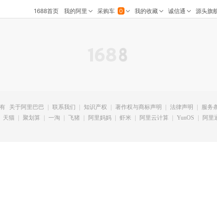
所有
关于阿里巴巴
联系我们
知识产权
著作权与商标声明
法律声明
服务
天猫
聚划算
一淘
飞猪
阿里妈妈
虾米
阿里云计算
YunOS
阿里