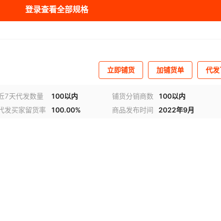
登录查看全部规格
可定制-脊瓦3
¥
12.5
20000
可定制-脊瓦4
¥
8
20000
立即铺货
加铺货单
代发
可定制-脊瓦5
¥
25
20000
近7天代发数量
100以内
铺货分销商数
100以内
代发买家留货率
100.00%
商品发布时间
2022年9月