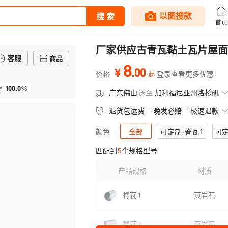
厂家供应古青瓦黏土瓦片屋面
客服
商品
8
.
00
¥
价格
登录查看更多优惠
起
100.0%
率
广东佛山
送至
加利福尼亚州洛杉矶
退货包运费
晚发必赔
极速退款
全部
可定制-脊瓦1
可定
颜色
匹配到
5
个规格型号
产品规格
材质
脊瓦1
页岩石
脊瓦2
页岩石