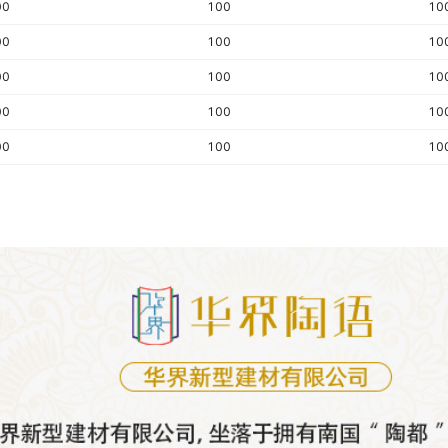
00
100
10
00
100
10
00
100
10
00
100
10
00
100
10