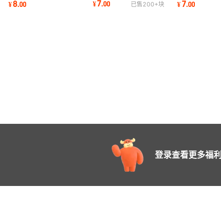
7
8
7
¥
.
00
¥
.
00
¥
.
00
已售
200+
块
高温琉璃瓦
装饰琉璃瓦
堂屋面琉璃瓦
登录查看更多福利