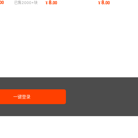
8
8
00
¥
.
00
¥
.
00
已售
2000+
块
温琉璃瓦
饰彩色瓦片
古建筑琉璃瓦
一键登录