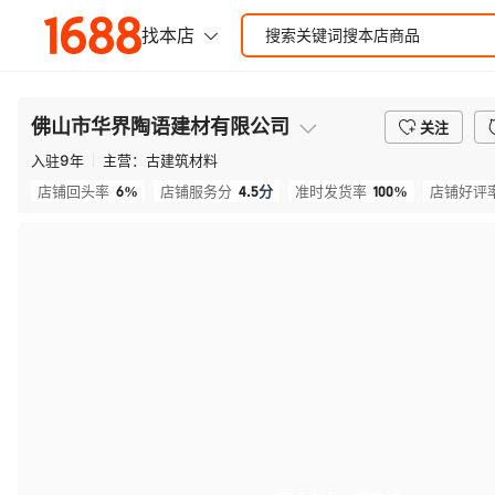
佛山市华界陶语建材有限公司
关注
入驻
9
年
主营：
古建筑材料
6%
4.5
分
100%
店铺回头率
店铺服务分
准时发货率
店铺好评