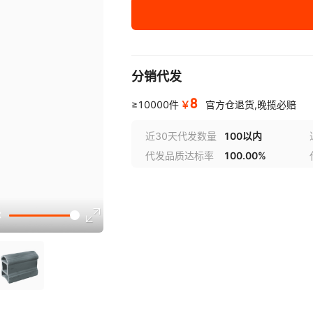
脊瓦3
页岩石
脊瓦4
页岩石
分销代发
8
￥
≥10000件
官方仓退货,晚揽必赔
脊瓦5
页岩石
近30天代发数量
100以内
代发品质达标率
100.00%