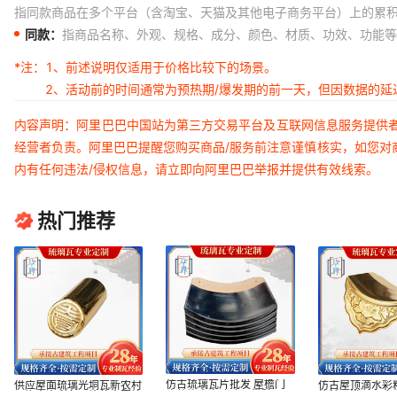
指同款商品在多个平台（含淘宝、天猫及其他电子商务平台）上的累
同款：
指商品名称、外观、规格、成分、颜色、材质、功效、功能等
*注：
1、前述说明仅适用于价格比较下的场景。
2、活动前的时间通常为预热期/爆发期的前一天，但因数据的
内容声明：阿里巴巴中国站为第三方交易平台及互联网信息服务提供
经营者负责。阿里巴巴提醒您购买商品/服务前注意谨慎核实，如您对
内有任何违法/侵权信息，请立即向阿里巴巴举报并提供有效线索。
热门推荐
仿古琉璃瓦片批发 屋檐门
供应屋面琉璃光垌瓦新农村
仿古屋顶滴水彩
头装饰全瓷琉璃瓦带釉屋面
屋檐全瓷彩色瓦片仿古围墙
热牡丹满面瓦古