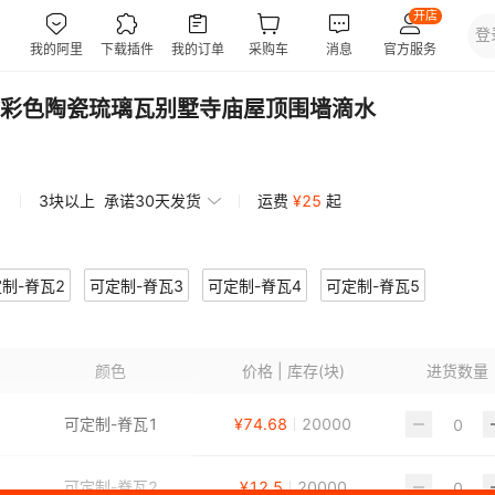
彩色陶瓷琉璃瓦别墅寺庙屋顶围墙滴水
3块以上
承诺30天发货
运费
¥
25
起
制-脊瓦2
可定制-脊瓦3
可定制-脊瓦4
可定制-脊瓦5
颜色
价格 | 库存(块)
进货数量
可定制-脊瓦1
¥
74.68
20000
可定制-脊瓦2
¥
12.5
20000