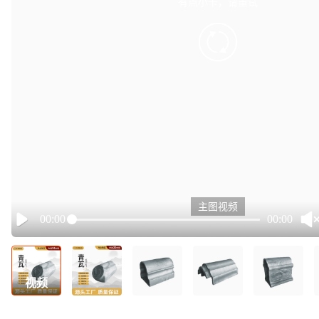
有点小卡，请重试
retry
主图视频
00:00
00:00
Play
视频