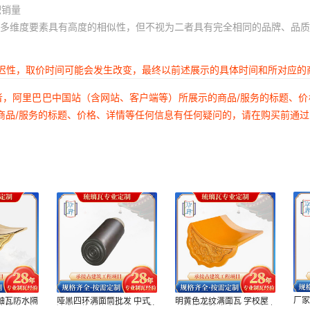
积销量
多维度要素具有高度的相似性，但不视为二者具有完全相同的品牌、品质
延迟性，取价时间可能会发生改变，最终以前述展示的具体时间和所对应的
者，阿里巴巴中国站（含网站、客户端等）所展示的商品/服务的标题、
商品/服务的标题、价格、详情等任何信息有任何疑问的，请在购买前通
厂
釉瓦防水隔
哑黑四环满面筒批发 中式
明黄色龙纹满面瓦 学校屋
瓦 
建筑庙宇祠
凉亭屋檐装饰彩釉琉璃瓦防
顶装饰彩釉琉璃瓦寺庙古建