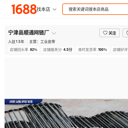
宁津县顺通网链厂
关注
入驻
13
年
主营：
工业皮带
82%
4.5
分
100%
店铺回头率
店铺服务分
准时发货率
店铺好评