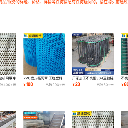
商品/服务的标题、价格、详情等任何信息有任何疑问的，请在购买前通
渣机网带冲
PVC板式链网带 工程塑料
厂家加工不锈钢304直轴链
不
VC塑料链
链板输送带 塑料网带链板
定制大型机械输送带食品加
物
100
23
8
¥
¥
¥
售
400+
米
已售
200+
米
已售
60+
米
输送带流水线
工链杆式网带
传