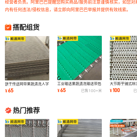
经营者负责。阿里巴巴提醒您购买商品/服务前注意谨慎核实，如您对
内有任何违法/侵权信息，请立即向阿里巴巴举报并提供有效线索。
搭配组货
工业输送果蔬清洗输送带热
大节距平铺式除
饼干传送网带果蔬清洗人字
收缩膜传送带隧道速冻机提
孔清洗传送带 P
型输送带 304不锈钢食品
65
100
65
¥
¥
¥
已售
100+
米
已
升机塑料网带
板提升机输送带
输送挡板式网带
热门推荐