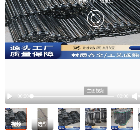
有点小卡，请重试
retry
主图视频
00:00
00:00
Play
视频
选型