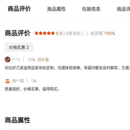
商品评价
商品属性
包装信息
商品
商品评价
5.0
6
条评价
好评率
100
%
价格实惠
2
t**2
10
米
回头客
对比好几家选择这家非标定制，沟通体验很棒，有疑问都会及时解答，方案
隋**霖
1
米
质量很好，价格实惠，值得购买。
商品属性