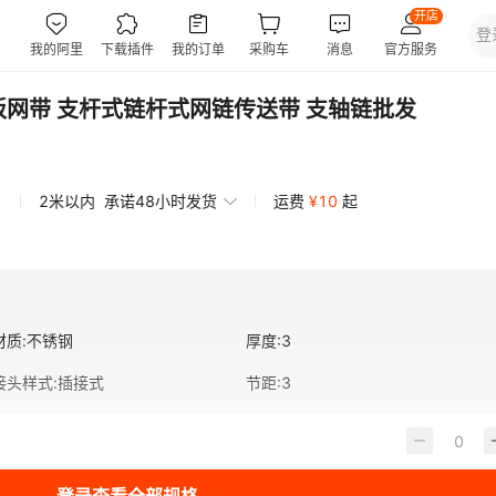
板网带 支杆式链杆式网链传送带 支轴链批发
2米以内
承诺48小时发货
运费
¥
10
起
材质
:
不锈钢
厚度
:
3
接头样式
:
插接式
节距
:
3