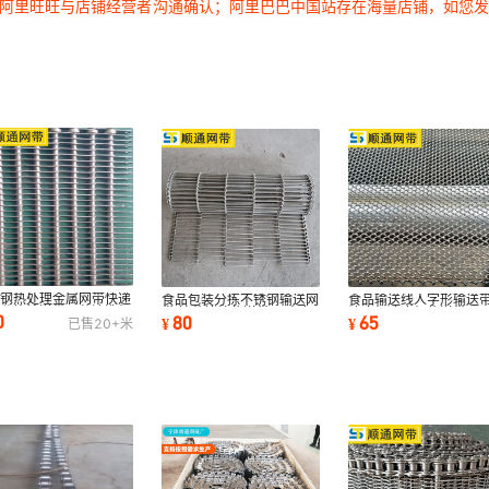
过阿里旺旺与店铺经营者沟通确认；阿里巴巴中国站存在海量店铺，如您
锈钢热处理金属网带快递
食品包装分拣不锈钢输送网
食品输送线人字形输送
流分拣输送带果蔬清洗机
带 披萨烤炉传送带 巧克力
速冻机冷冻机传送带 30
0
80
65
¥
¥
已售
20+
米
送眼睛网带
涂层乙型网带
不锈钢螺旋网带