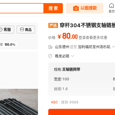
穿杆304不锈钢支轴链
客服
商品
80
.
00
¥
价格
登录查看更多优惠
100.0%
率
山东德州
送至
加利福尼亚州洛杉矶
晚发必赔
规格:
支轴链网带
宽度
:
100
丝径
:
1.6
¥
80
库存 9986