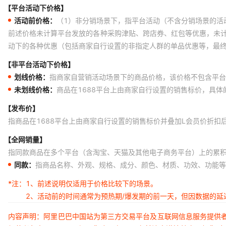
【平台活动下价格】
活动前价格：
（1）非分销场景下，指平台活动（不含分销场景的活
前述价格未计算平台发放的各种采购津贴、跨店券、红包等优惠，未
动下的各种优惠（包括商家自行设置的非指定人群的单品优惠等，最
【非平台活动下价格】
划线价格：
指商家自营销活动场景下的商品价格，该价格不包含平台
未划线价格：
商品在1688平台上由商家自行设置的销售标价，具
【发布价】
指商品在1688平台上由商家自行设置的销售标价并叠加L会员价折扣
【全网销量】
指同款商品在多个平台（含淘宝、天猫及其他电子商务平台）上的累
同款：
指商品名称、外观、规格、成分、颜色、材质、功效、功能等
*注：
1、前述说明仅适用于价格比较下的场景。
2、活动前的时间通常为预热期/爆发期的前一天，但因数据的
内容声明：阿里巴巴中国站为第三方交易平台及互联网信息服务提供