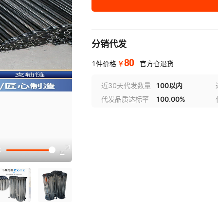
分销代发
80
￥
1件价格
官方仓退货
近30天代发数量
100以内
代发品质达标率
100.00%
选型