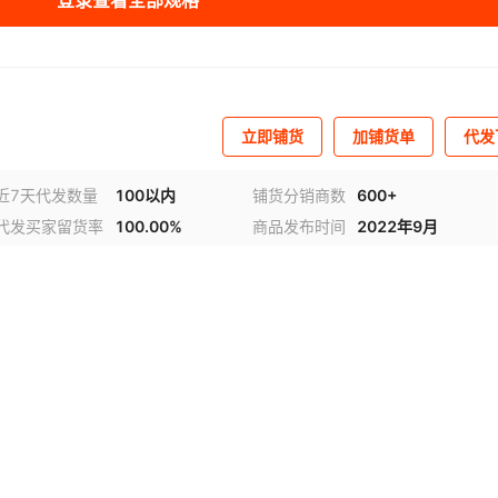
登录查看全部规格
立即铺货
加铺货单
代发
近7天代发数量
100以内
铺货分销商数
600+
代发买家留货率
100.00%
商品发布时间
2022年9月
视频