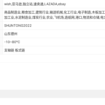
wish,亚马逊,独立站,速卖通,LAZADA,ebay
商品制造业,粮食加工,建筑行业,输送机械,化工行业,电子制造,木板加工
加工业,水泥制造业,煤炭行业,农业,飞机场,造纸网,港口,物流和仓储,电
业,其他领域,矿山,食品行业,钢铁工业,商场,工业生产
SHUNTONG2022
山东德州
-10~80℃
支轴链 板式链