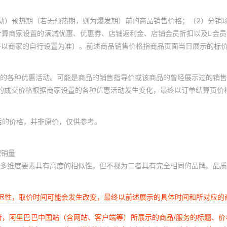
动）预热期（若无预热期，则为爆发期）前的商品销售价格；（2）分销
计算商家设置的满减优惠、优惠券、店铺返利金、店铺会员折扣以及L会
终以商家的自行设置为准）。前述商品销售价格指商品页面当日展示的标
的各种优惠活动。可能是商品的销售指导价或该商品的曾经展示过的销售
体的成交价格根据商家设置的各种优惠活动发生变化，最终以订单结算页价
后的价格，并非原价，仅供参考。
积销量
多维度要素具有高度的相似性，但不视为二者具有完全相同的品牌、品质
延迟性，取价时间可能会发生改变，最终以前述展示的具体时间和所对应的
者，阿里巴巴中国站（含网站、客户端等）所展示的商品/服务的标题、