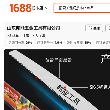
山东邦能五金工具有限公司
关注
入驻
8
年
主营：
钳类工具
26%
4.0
分
88%
店铺回头率
店铺服务分
准时发货率
店铺好评