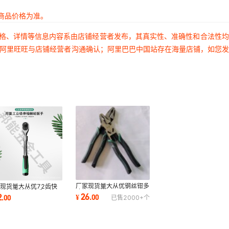
商品价格为准。
价格、详情等信息内容系由店铺经营者发布，其真实性、准确性和合法性
过阿里旺旺与店铺经营者沟通确认；阿里巴巴中国站存在海量店铺，如您
厂家现货量大从优钢丝钳多
现货量大从优72齿快
功能钢丝钳
棘轮扳手棘轮扳手套筒工
26
2
¥
.
00
.
00
已售
2000+
个
汽修套装