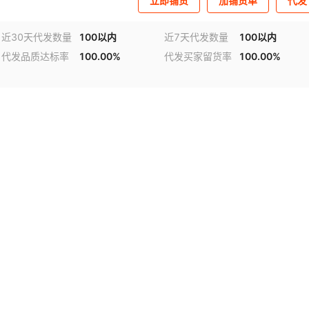
立即铺货
加铺货单
代发
近30天代发数量
100以内
近7天代发数量
100以内
代发品质达标率
100.00%
代发买家留货率
100.00%