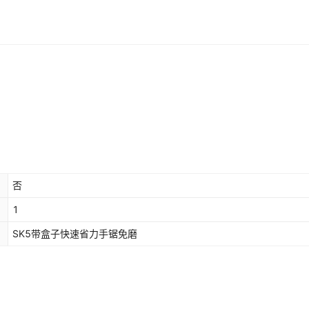
否
1
SK5带盒子快速省力手锯免磨