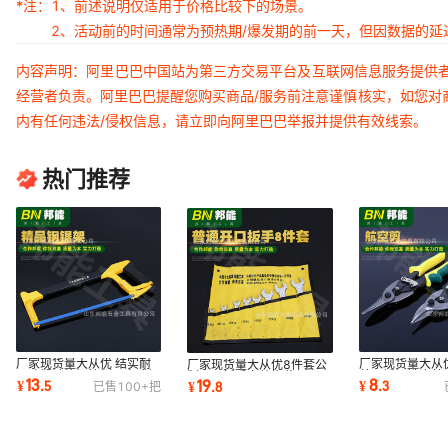
*注：
1、前述说明仅适用于价格比较下的场景。
2、活动前的时间通常为预热期/爆发期的前一天，但因数据的
内容声明：阿里巴巴中国站为第三方交易平台及互联网信息服务提供
经营者负责。阿里巴巴提醒您购买商品/服务前注意谨慎核实，如您对
内有任何违法/侵权信息，请立即向阿里巴巴举报并提供有效线索。
热门推荐
厂家现货量大从优 结实耐
厂家现货量大从
厂家现货量大从优8件套公
用喷塑镀铬钢管制固定式钢
剪不锈钢铁皮剪
制两用扳手套装梅花开口两
13
8
19
¥
.
5
¥
.
3
¥
.
8
已售
100+
把
锯架批发
动直头航空剪
用扳手