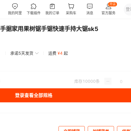
手据家用果树锯手锯快速手持大锯sk5
承诺5天发货
运费
¥
4
起
库存
10000
条
磨
登录查看全部规格