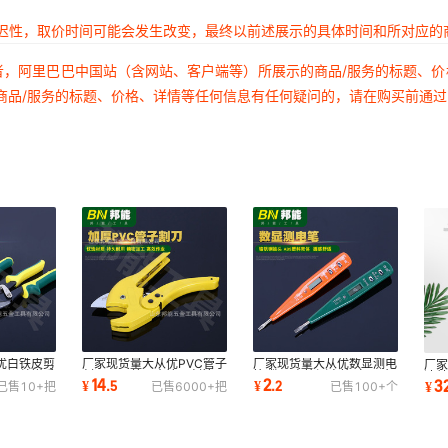
延迟性，取价时间可能会发生改变，最终以前述展示的具体时间和所对应的
者，阿里巴巴中国站（含网站、客户端等）所展示的商品/服务的标题、
商品/服务的标题、价格、详情等任何信息有任何疑问的，请在购买前通
优白铁皮剪
厂家现货量大从优PVC管子
厂家现货量大从优数显测电
厂家
刀钢丝钳手
割刀PPR剪刀水管刀割管器
笔 数显电笔测电笔 家用验
速
14
2
3
¥
.
5
¥
.
2
¥
已售
10+
把
已售
6000+
把
已售
100+
个
切管器刀剪管器
电器试电笔
具