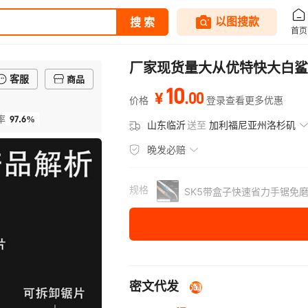
厂家现货量大从优特快大白鲨
客服
商品
10
.
00
¥
价格
登录查看更多优惠
97.6%
率
山东临沂
送至
加利福尼亚州洛杉矶
晚发必赔
规格
SK5带盒子快速省力手锯免
密文代发