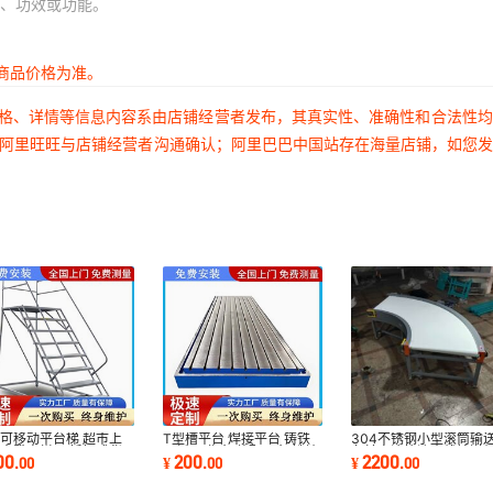
、功效或功能。
商品价格为准。
价格、详情等信息内容系由店铺经营者发布，其真实性、准确性和合法性
过阿里旺旺与店铺经营者沟通确认；阿里巴巴中国站存在海量店铺，如您
可移动平台梯 超市上
T型槽平台 焊接平台 铸铁
304不锈钢小型滚筒输
全登高梯 可拆卸式货
平板 工作台 装配平台 铁地
备转弯滚筒流水线输送
00
200
2200
.
00
¥
.
00
¥
.
00
库房梯子厂家
板 条形平台
筒输送机