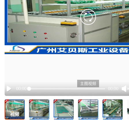
有点小卡，请重试
retry
主图视频
00:00
00:00
Play
视频