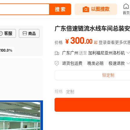
广东倍速链流水线车间总装安
客服
商品
300
.
00
¥
价格
登录查看更多优
起
100.0%
广东广州
送至
加利福尼亚州洛杉矶
退货包运费
晚发必赔
极速退款
轻定制
规格
定制