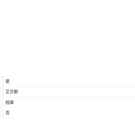
是
艾贝斯
组装
否