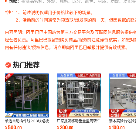
同款：
指商品名称、外观、规格、成分、颜色、材质、功效、功能等
*注：
1、前述说明仅适用于价格比较下的场景。
2、活动前的时间通常为预热期/爆发期的前一天，但因数据的
内容声明：阿里巴巴中国站为第三方交易平台及互联网信息服务提供
经营者负责。阿里巴巴提醒您购买商品/服务前注意谨慎核实，如您对
内有任何违法/侵权信息，请立即向阿里巴巴举报并提供有效线索。
热门推荐
单边自动插件线PCB线路板
厂家批发移动重量型周转车
钢木实验台化验
生产线链条插件接驳台手推
手推网格折叠式快递分拣车
工作台学生实验
500
200
100
¥
.
00
¥
.
00
¥
.
00
插件流水线
物流台车批发
槽台厂家直销