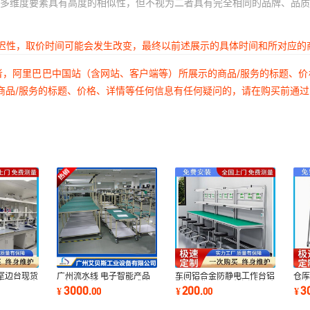
多维度要素具有高度的相似性，但不视为二者具有完全相同的品牌、品质
延迟性，取价时间可能会发生改变，最终以前述展示的具体时间和所对应的
者，阿里巴巴中国站（含网站、客户端等）所展示的商品/服务的标题、
商品/服务的标题、价格、详情等任何信息有任何疑问的，请在购买前通
室边台现货
广州流水线 电子智能产品
车间铝合金防静电工作台铝
仓库
桌强承重水
平板包装线 广东皮带式流
型材操作台流水线测试检验
货安
3000
200
3
¥
.
00
¥
.
00
¥
水线输送打包线
维修工作桌子
梯